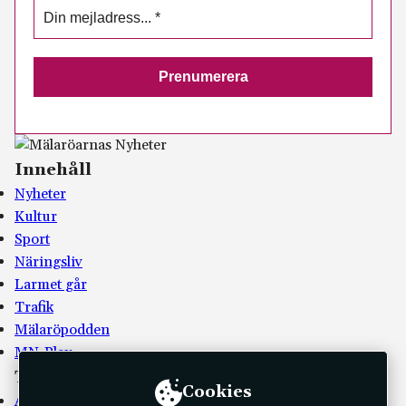
Innehåll
Nyheter
Kultur
Sport
Näringsliv
Larmet går
Trafik
Mälaröpodden
MN-Play
Tidningen
Cookies
Annonsera