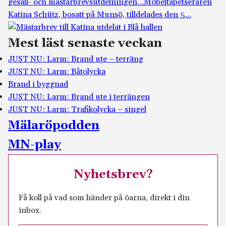
gesäll- och mästarbrevsutdelningen…
Möbeltapetseraren
Katina Schütz, bosatt på Munsö, tilldelades den 5…
Mest läst senaste veckan
JUST NU: Larm: Brand ute – terräng
JUST NU: Larm: Båtolycka
Brand i byggnad
JUST NU: Larm: Brand ute i terrängen
JUST NU: Larm: Trafikolycka – singel
Mälaröpodden
MN-play
Nyhetsbrev?
Få koll på vad som händer på öarna, direkt i din
inbox.