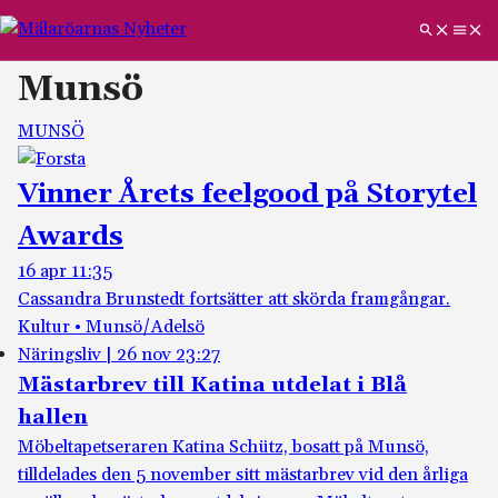
Munsö
MUNSÖ
Vinner Årets feelgood på Storytel
Awards
16 apr 11:35
Cassandra Brunstedt fortsätter att skörda framgångar.
Kultur • Munsö/Adelsö
Näringsliv
|
26 nov 23:27
Mästarbrev till Katina utdelat i Blå
hallen
Möbeltapetseraren Katina Schütz, bosatt på Munsö,
tilldelades den 5 november sitt mästarbrev vid den årliga