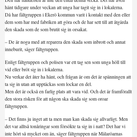
hänt tidigare under veckan att unga har tagit sig in i lokalerna.
Då har fältgruppen i Ekerö kommun varit i kontakt med den eller
dem som har med fabriken att göra och de har sett till att åtgärda
den skada som de som brutit sig in orsakat.
– De är noga med att reparera den skada som inbrott och annat
inneburit, säger fältgruppen.
Enligt fältgruppen och polisen var ett tag sen som unga höll till
vid eller bröt sig in i lokalerna.
Nu verkar det åter ha hänt, och frågan är om det är spänningen att
ta sig in utan att upptäckas som lockar en del.
Men det är också en farlig plats att vara vid. Och det är framförallt
den stora risken för att någon ska skada sig som oroar
fältgruppen.
– Det finns ju inget att ta men man kan skada sig allvarligt. Men
det var alltså tonåringar som försökte ta sig in i natt? Det har vi
inte hört så mycket om än, säger fältgruppen när Mälaröarnas