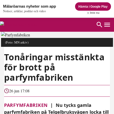
Mälaröarnas nyheter som app
Hämta i Google Play
Notiser, artiklar, poddar och video
Inte nu
(Foto: MN arkiv)
Tonåringar misstänkta
för brott på
parfymfabriken
26 jun 17:08
PARFYMFABRIKEN
|
Nu tycks gamla
parfymfabriken på Telgelbruksvägen locka till