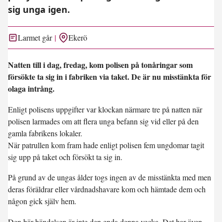
sig unga igen.
Larmet går
Ekerö
Natten till i dag, fredag, kom polisen på tonåringar som
försökte ta sig in i fabriken via taket. De är nu misstänkta för
olaga intrång.
Enligt polisens uppgifter var klockan närmare tre på natten när
polisen larmades om att flera unga befann sig vid eller på den
gamla fabrikens lokaler.
När patrullen kom fram hade enligt polisen fem ungdomar tagit
sig upp på taket och försökt ta sig in.
På grund av de ungas ålder togs ingen av de misstänkta med men
deras föräldrar eller vårdnadshavare kom och hämtade dem och
någon gick själv hem.
Den här händelsen är inte den enda denna vecka. Det har även