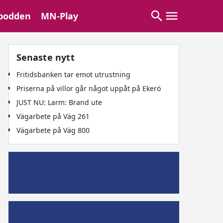
podden
MN-Play
Senaste nytt
Fritidsbanken tar emot utrustning
Priserna på villor går något uppåt på Ekerö
JUST NU: Larm: Brand ute
Vägarbete på Väg 261
Vägarbete på Väg 800
Mälaröpodd