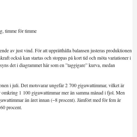
ende av just vind. För att upprätthålla balansen justeras produktionen
raft också kan startas och stoppas på kort tid och möta variationer i
 syns det i diagrammet här som en ”taggigare” kurva, medan
ionen i juli. Det motsvarar ungefär 2 700 gigawattimmar, vilket är
 är omkring 1 100 gigawattimmar mer än samma månad i fjol. Men
gigawattimmar än året innan (−8 procent). Jämfört med för fem år
 60 procent.