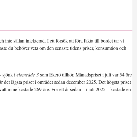
te sällan infekterad. I ett försök att föra fakta till bordet tar vi
aste du behöver veta om den senaste tidens priser, konsumtion och
– sjönk i
elområde 3
som Ekerö tillhör. Månadspriset i juli var
54 öre
et är det lägsta priset i området sedan december 2025. Det högsta priset
wattimme kostade 269 öre. För ett år sedan – i juli 2025 – kostade en