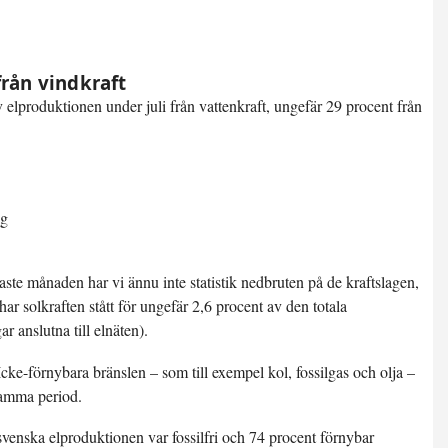
från vindkraft
 elproduktionen under juli från vattenkraft, ungefär 29 procent från
ste månaden har vi ännu inte statistik nedbruten på de kraftslagen,
r solkraften stått för ungefär 2,6 procent av den totala
r anslutna till elnäten).
cke-förnybara bränslen – som till exempel kol, fossilgas och olja –
samma period.
venska elproduktionen var fossilfri och
74 procent förnybar