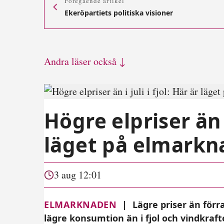
Föregående artikel
Ekeröpartiets politiska visioner
Andra läser också ↓
Högre elpriser än i 
läget på elmarkn
3 aug 12:01
ELMARKNADEN
|
Lägre priser än för
lägre konsumtion än i fjol och vindkra