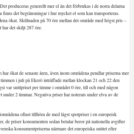
Det produceras generellt mer el än det förbrukas i de norra delarna
 finns det begränsningar i hur mycket el som kan transporteras.
ena ökat. Skillnaden på 70 öre mellan det område med högst pris –
 har det skiljt 287 öre.
om har ökat de senaste åren, även inom områdena pendlar priserna mer
te timmen i juli på Ekerö inträffade mellan klockan 21 och 22 den
gst var snittpriset per timme i området 0 öre, till och med någon
ivt under 2 timmar. Negativa priser har noterats under elva av de
mrådena oftast tillhöra de med lägst spotpriser i en europeisk
ser, de priser konsumenten sedan betalar beror på nationella avgifter
 svenska konsumentpriserna närmare det europeiska snittet efter