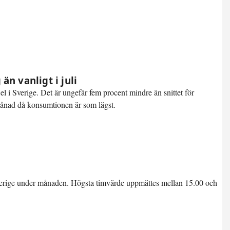
n vanligt i juli
el i Sverige. Det är ungefär
fem procent mindre än snittet
för
månad då konsumtionen är som lägst.
verige under månaden. Högsta timvärde uppmättes mellan 15.00 och