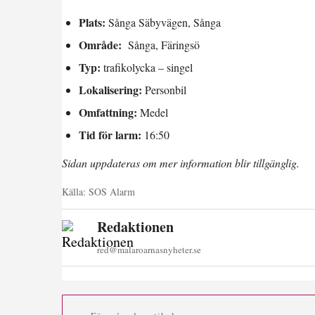
Plats:
Sånga Säbyvägen, Sånga
Område:
Sånga, Färingsö
Typ:
trafikolycka – singel
Lokalisering:
Personbil
Omfattning:
Medel
Tid för larm:
16:50
Sidan uppdateras om mer information blir tillgänglig.
Källa:
SOS Alarm
Redaktionen
red@malaroarnasnyheter.se