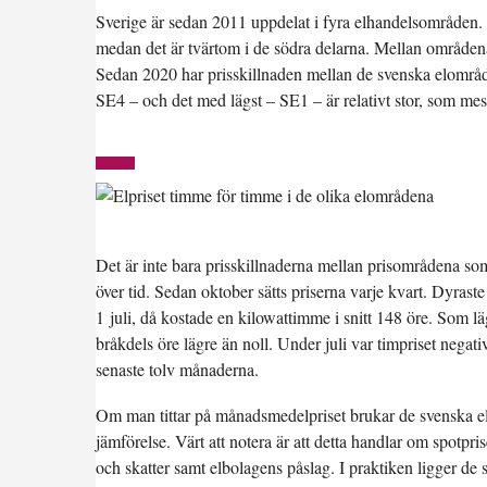
Sverige är sedan 2011 uppdelat i fyra elhandelsområden. 
medan det är tvärtom i de södra delarna. Mellan områdena
Sedan 2020 har prisskillnaden mellan de svenska elområd
SE4 – och det med lägst – SE1 – är relativt stor, som mest
Det är inte bara prisskillnaderna mellan prisområdena s
över tid. Sedan oktober sätts priserna varje kvart. Dyras
1 juli, då kostade en kilowattimme i snitt 148 öre. Som lä
bråkdels öre lägre än noll. Under juli var timpriset negat
senaste tolv månaderna.
Om man tittar på månadsmedelpriset brukar de svenska elo
jämförelse. Värt att notera är att detta handlar om spotpri
och skatter samt elbolagens påslag. I praktiken ligger de