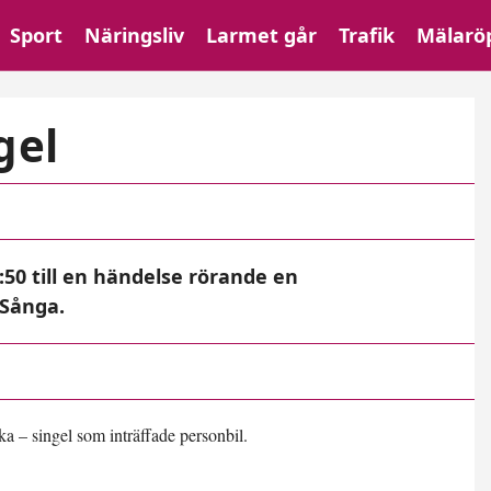
Sport
Näringsliv
Larmet går
Trafik
Mälarö
gel
50 till en händelse rörande en
 Sånga.
a – singel som inträffade personbil.