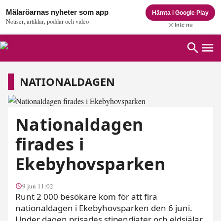
Mälaröarnas nyheter som app
Hämta i Google Play
Notiser, artiklar, poddar och video
Inte nu
Nationaldagen
NATIONALDAGEN
Nationaldagen
firades i
Ekebyhovsparken
9 jun 11:02
Runt 2 000 besökare kom för att fira
nationaldagen i Ekebyhovsparken den 6 juni.
Under dagen prisades stipendiater och eldsjälar,