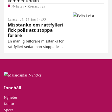
kommer undan.
Nyheter • Kommunen
|
Larmet går
23 jan 14:53
Misstanke om rattfylleri
fick polis att stoppa
förare
En manlig bilförare misstänks för
rattfylleri sedan han stoppades…
Innehåll
Nyheter
Kultur
Sport