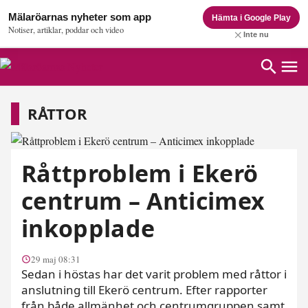
Mälaröarnas nyheter som app
Hämta i Google Play
Notiser, artiklar, poddar och video
Inte nu
Råttor
RÅTTOR
Råttproblem i Ekerö
centrum – Anticimex
inkopplade
29 maj 08:31
Sedan i höstas har det varit problem med råttor i
anslutning till Ekerö centrum. Efter rapporter
från både allmänhet och centrumgruppen samt