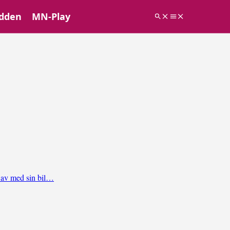
dden
MN-Play
v av med sin bil…