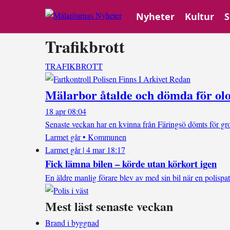
Nyheter
Kultur
S
Trafikbrott
TRAFIKBROTT
Mälarbor åtalde och dömda för olo
18 apr 08:04
Senaste veckan har en kvinna från Färingsö dömts för gr
Larmet går • Kommunen
Larmet går
|
4 mar 18:17
Fick lämna bilen – körde utan körkort igen
En äldre manlig förare blev av med sin bil när en polispa
Mest läst senaste veckan
Brand i byggnad