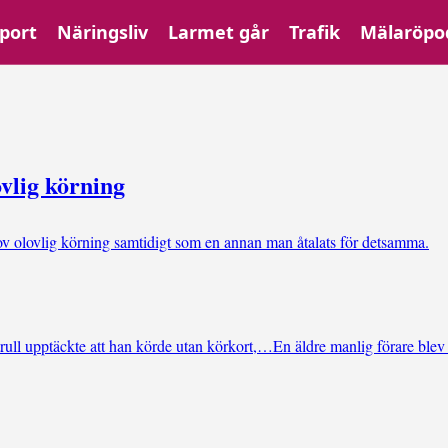
port
Näringsliv
Larmet går
Trafik
Mälaröpo
vlig körning
ov olovlig körning samtidigt som en annan man åtalats för detsamma.
trull upptäckte att han körde utan körkort,…
En äldre manlig förare ble