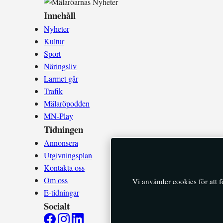
Innehåll
Nyheter
Kultur
Sport
Näringsliv
Larmet går
Trafik
Mälaröpodden
MN-Play
Tidningen
Annonsera
Utgivningsplan
Kontakta oss
Om oss
Vi använder cookies för att 
E-tidningar
Socialt