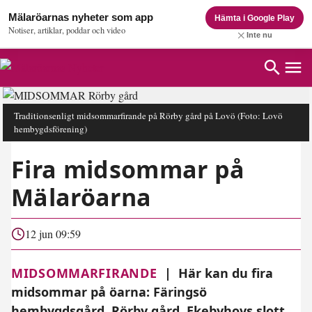
Mälaröarnas nyheter som app
Hämta i Google Play
Notiser, artiklar, poddar och video
Inte nu
Traditionsenligt midsommarfirande på Rörby gård på Lovö
(Foto: Lovö
hembygdsförening)
Fira midsommar på
Mälaröarna
12 jun 09:59
MIDSOMMARFIRANDE
|
Här kan du fira
midsommar på öarna: Färingsö
hembygdsgård, Rörby gård, Ekebyhovs slott,