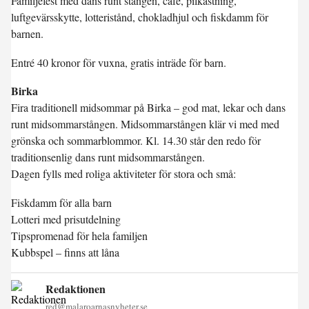
Familjefest med dans runt stången, café, pilkastning,
luftgevärsskytte, lotteristånd, chokladhjul och fiskdamm för
barnen.
Entré 40 kronor för vuxna, gratis inträde för barn.
Birka
Fira traditionell midsommar på Birka – god mat, lekar och dans
runt midsommarstången. Midsommarstången klär vi med med
grönska och sommarblommor. Kl. 14.30 står den redo för
traditionsenlig dans runt midsommarstången.
Dagen fylls med roliga aktiviteter för stora och små:
Fiskdamm för alla barn
Lotteri med prisutdelning
Tipspromenad för hela familjen
Kubbspel – finns att låna
Redaktionen
red@malaroarnasnyheter.se