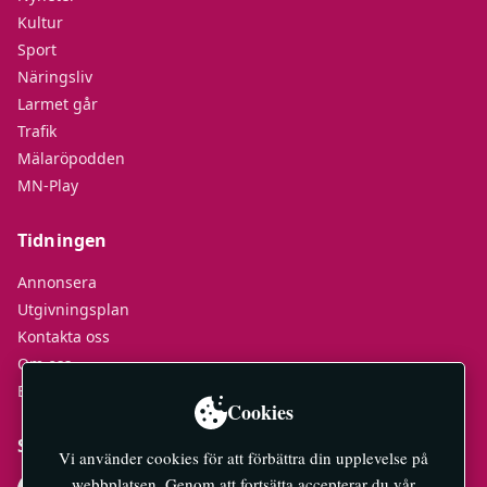
Kultur
Sport
Näringsliv
Larmet går
Trafik
Mälaröpodden
MN-Play
Tidningen
Annonsera
Utgivningsplan
Kontakta oss
Om oss
E-tidningar
Cookies
Socialt
Vi använder cookies för att förbättra din upplevelse på
webbplatsen. Genom att fortsätta accepterar du vår