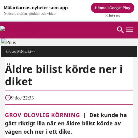
Mälaröarnas nyheter som app
Hämta i Google Play
Notiser, artiklar, poddar och video
Inte nu
(Foto: MN arkiv)
Äldre bilist körde ner i
diket
9 dec 22:33
GROV OLOVLIG KÖRNING
|
Det kunde ha
gått riktigt illa när en äldre bilist körde av
vägen och ner i ett dike.