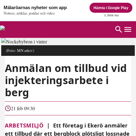
Mälaröarnas nyheter som app
Hämta i Google Play
Notiser, artiklar, poddar och video
Inte nu
(Foto: MN arkiv)
Anmälan om tillbud vid
injekteringsarbete i
berg
21 feb 09:30
ARBETSMILJÖ
|
Ett företag i Ekerö anmäler
ett tillbud där ett bergblock plötsligt lossnade