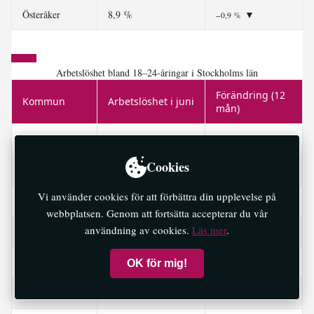
Österåker
8,9 %
▼
−0,9 %
Arbetslöshet bland 18–24-åringar i Stockholms län
Förändring (12
Kommun
Arbetslöshet i juni
mån)
Botkyrka
8,7 %
▲
+0,2 %
Cookies
Danderyd
4,0 %
▲
+0,2 %
Vi använder cookies för att förbättra din upplevelse på
Ekerö
5,4 %
▲
+0,6 %
webbplatsen. Genom att fortsätta accepterar du vår
användning av cookies.
Läs mer
.
Haninge
8,9 %
▼
−0,4 %
Huddinge
7,4 %
▼
OK för mig!
−0,1 %
Järfälla
8,5 %
▲
+0,7 %