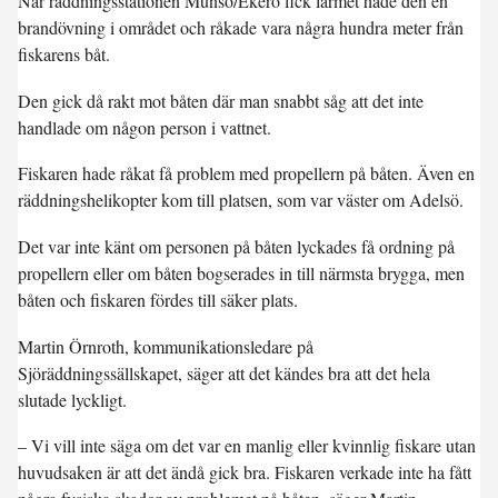
När räddningsstationen Munsö/Ekerö fick larmet hade den en
brandövning i området och råkade vara några hundra meter från
fiskarens båt.
Den gick då rakt mot båten där man snabbt såg att det inte
handlade om någon person i vattnet.
Fiskaren hade råkat få problem med propellern på båten. Även en
räddningshelikopter kom till platsen, som var väster om Adelsö.
Det var inte känt om personen på båten lyckades få ordning på
propellern eller om båten bogserades in till närmsta brygga, men
båten och fiskaren fördes till säker plats.
Martin Örnroth, kommunikationsledare på
Sjöräddningssällskapet, säger att det kändes bra att det hela
slutade lyckligt.
– Vi vill inte säga om det var en manlig eller kvinnlig fiskare utan
huvudsaken är att det ändå gick bra. Fiskaren verkade inte ha fått