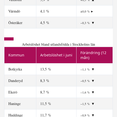
Värmdö
4,1 %
▸
±0,0 %
Österåker
4,5 %
▼
−0,3 %
Arbetslöshet bland utlandsfödda i Stockholms län
Förändring (12
Kommun
Arbetslöshet i juni
mån)
Botkyrka
13,5 %
▼
−1,1 %
Danderyd
8,3 %
▼
−0,5 %
Ekerö
8,7 %
▼
−1,6 %
Haninge
11,5 %
▼
−1,5 %
Huddinge
11,7 %
▼
−0,9 %