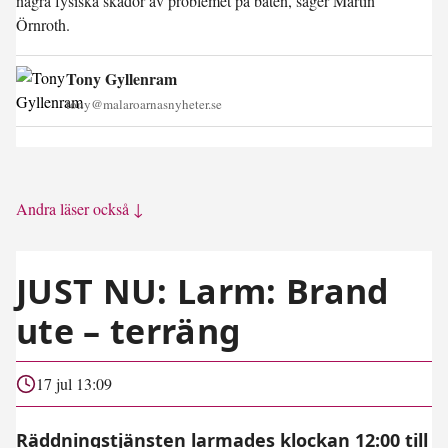
några fysiska skador av problemet på båten, säger Martin
Örnroth.
Tony Gyllenram
tony@malaroarnasnyheter.se
Andra läser också ↓
JUST NU: Larm: Brand
ute – terräng
17 jul 13:09
Räddningstjänsten larmades klockan 12:00 till