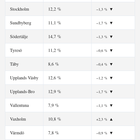
Stockholm
12,2 %
▼
−1,3 %
Sundbyberg
11,1 %
▼
−1,7 %
Södertälje
14,7 %
▼
−1,3 %
Tyresö
11,2 %
▼
−0,6 %
Täby
8,6 %
▼
−0,4 %
Upplands Väsby
12,6 %
▼
−1,2 %
Upplands-Bro
12,9 %
▼
−1,7 %
Vallentuna
7,9 %
▼
−1,1 %
Vaxholm
10,8 %
▲
+2,3 %
Värmdö
7,8 %
▼
−0,9 %