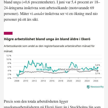
bland unga (
+0,6 procentenheter
). I juni var
5,4 procent
av 18–
24-åringarna inskrivna som arbetssökande (motsvarande 69
personer). Mäter vi
antalet
inskrivna ser vi en ökning med nio
personer på ett års sikt.
Precis som den totala arbetslösheten ligger
ungdomsarbetslösheten på Ekerö
lägre
än i Stockholms län som