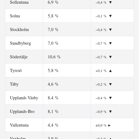
Sollentuna
6,9 %
▼
−0,4 %
Solna
5,8 %
▼
−0,1 %
Stockholm
7,0 %
▼
−0,4 %
Sundbyberg
7,0 %
▼
−0,7 %
Södertälje
10,6 %
▼
−0,7 %
Tyresö
5,8 %
▲
+0,1 %
Täby
4,6 %
▼
−0,2 %
Upplands Väsby
8,4 %
▼
−0,4 %
Upplands-Bro
8,1 %
▼
−0,9 %
Vallentuna
4,4 %
▸
±0,0 %
Vaxholm
3,9 %
▲
+0,3 %