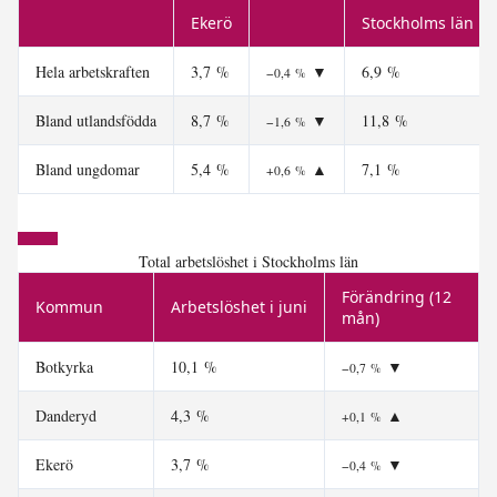
Ekerö
Stockholms län
Hela arbetskraften
3,7 %
▼
6,9 %
−0,4 %
Bland utlandsfödda
8,7 %
▼
11,8 %
−1,6 %
Bland ungdomar
5,4 %
▲
7,1 %
+0,6 %
Total arbetslöshet i Stockholms län
Förändring (12
Kommun
Arbetslöshet i juni
mån)
Botkyrka
10,1 %
▼
−0,7 %
Danderyd
4,3 %
▲
+0,1 %
Ekerö
3,7 %
▼
−0,4 %