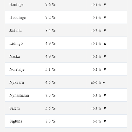
Haninge
7,6 %
▼
−0,4 %
Huddinge
7,2 %
▼
−0,4 %
Järfälla
8,4 %
▼
−0,7 %
Lidingö
4,9 %
▲
+0,1 %
Nacka
4,9 %
▼
−0,2 %
Norrtälje
5,1 %
▼
−0,2 %
Nykvarn
4,5 %
▸
±0,0 %
Nynäshamn
7,3 %
▼
−0,3 %
Salem
5,5 %
▼
−0,3 %
Sigtuna
8,3 %
▼
−0,6 %