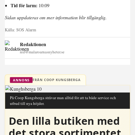
Tid för larm:
10:09
Sidan uppdateras om mer information blir tillgänglig.
Källa:
SOS Alarm
Redaktionen
red@malaroarnasnyheter.se
FRÅN COOP KUNGSBERGA
ANNONS
På Coop Kungsberga strävar man alltid för att ta både service och
utbud till nya höjder.
Den lilla butiken med
det stora sortimentet