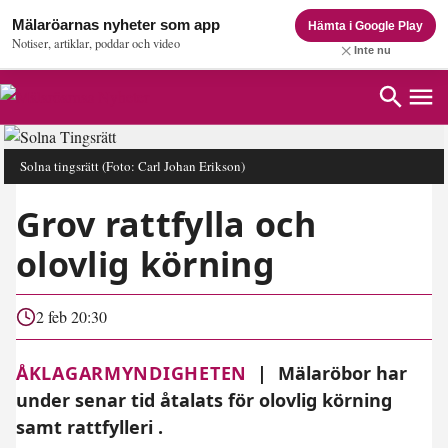
Mälaröarnas nyheter som app
Hämta i Google Play
Notiser, artiklar, poddar och video
Inte nu
Solna tingsrätt
(Foto: Carl Johan Erikson)
Grov rattfylla och
olovlig körning
2 feb 20:30
ÅKLAGARMYNDIGHETEN
|
Mälaröbor har
under senar tid åtalats för olovlig körning
samt rattfylleri .