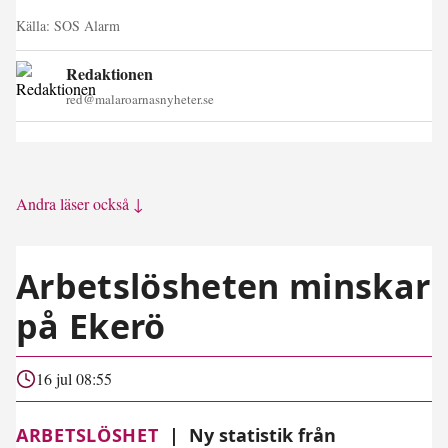
Källa:
SOS Alarm
Redaktionen
red@malaroarnasnyheter.se
Andra läser också ↓
Arbetslösheten minskar
på Ekerö
16 jul 08:55
ARBETSLÖSHET
|
Ny statistik från