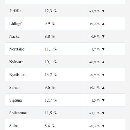
Järfälla
12,3 %
▼
−1,9 %
Lidingö
9,9 %
▲
+0,2 %
Nacka
8,8 %
▼
−0,9 %
Norrtälje
11,1 %
▼
−1,7 %
Nykvarn
10,1 %
▲
+0,9 %
Nynäshamn
13,2 %
▼
−0,9 %
Salem
9,6 %
▲
+0,1 %
Sigtuna
12,7 %
▼
−1,3 %
Sollentuna
11,5 %
▼
−1,1 %
Solna
8,4 %
▼
−0,3 %