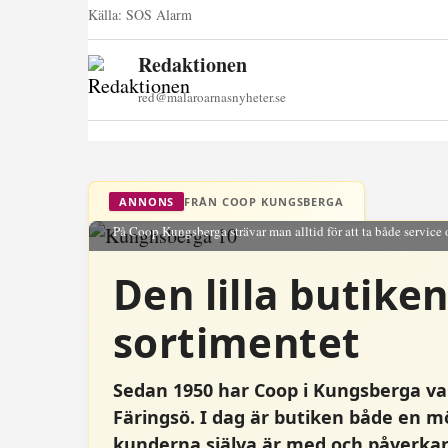
Källa:
SOS Alarm
Redaktionen
red@malaroarnasnyheter.se
FRÅN COOP KUNGSBERGA
ANNONS
På Coop Kungsberga strävar man alltid för att ta både service 
Den lilla butike
sortimentet
Sedan 1950 har Coop i Kungsberga vari
Färingsö. I dag är butiken både en m
kunderna själva är med och påverkar