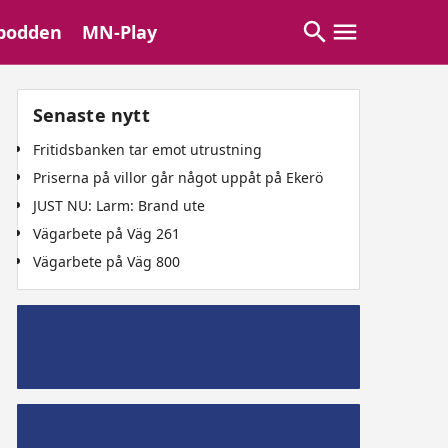
podden
MN-Play
Senaste nytt
Fritidsbanken tar emot utrustning
Priserna på villor går något uppåt på Ekerö
JUST NU: Larm: Brand ute
Vägarbete på Väg 261
Vägarbete på Väg 800
Mälaröpodd