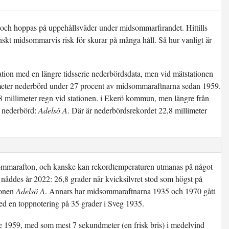
och hoppas på uppehållsväder under midsommarfirandet. Hittills
skt midsommarvis risk för skurar på många håll. Så hur vanligt är
tion med en längre tidsserie nederbördsdata, men vid mätstationen
limeter nederbörd under 27 procent av midsommaraftnarna sedan 1959.
8 millimeter regn
vid stationen. i Ekerö kommun, men längre från
r nederbörd:
Adelsö A
. Där är nederbördsrekordet 22,8 millimeter
idsommarafton, och kanske kan rekordtemperaturen utmanas på något
 nåddes år 2022:
26,8 grader
när kvicksilvret stod som högst på
ionen
Adelsö A
. Annars har midsommaraftnarna 1935 och 1970 gått
 med en toppnotering på 35 grader i Sveg 1935.
ade 1959, med
som mest 7 sekundmeter
(en frisk bris) i medelvind