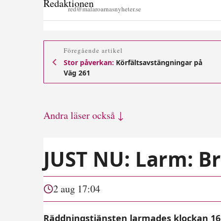
red@malaroarnasnyheter.se
Föregående artikel
Stor påverkan:
Körfältsavstängningar på
Väg 261
Andra läser också ↓
JUST NU: Larm: Br
2 aug 17:04
Räddningstjänsten larmades klockan 16:5