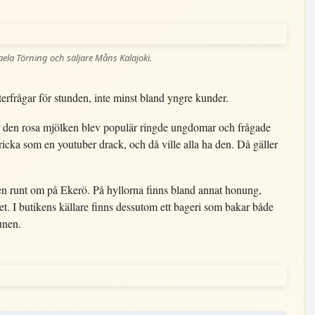
ela Törning och säljare Måns Kalajoki.
rfrågar för stunden, inte minst bland yngre kunder.
När den rosa mjölken blev populär ringde ungdomar och frågade
ricka som en youtuber drack, och då ville alla ha den. Då gäller
en runt om på Ekerö. På hyllorna finns bland annat honung,
t. I butikens källare finns dessutom ett bageri som bakar både
unen.