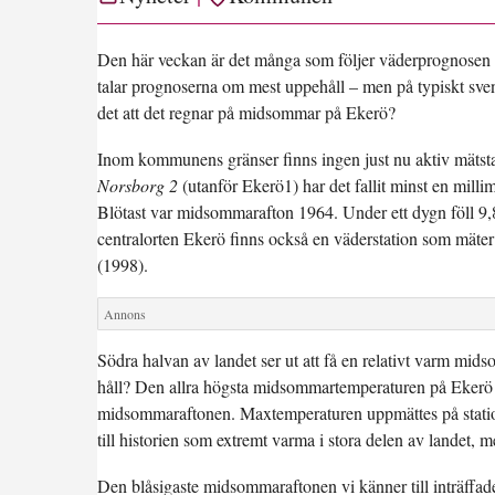
Den här veckan är det många som följer väderprognosen 
talar prognoserna om mest uppehåll – men på typiskt sven
det att det regnar på midsommar på Ekerö?
Inom kommunens gränser finns ingen just nu aktiv mätsta
Norsborg 2
(utanför Ekerö1) har det fallit minst en mil
Blötast var midsommarafton 1964. Under ett dygn föll
9,
centralorten Ekerö finns också en väderstation som mäte
(1998).
Södra halvan av landet ser ut att få en relativt varm m
håll? Den allra högsta midsommartemperaturen på Ekerö
midsommaraftonen. Maxtemperaturen uppmättes på stat
till historien som extremt varma i stora delen av landet,
Den blåsigaste midsommaraftonen vi känner till inträff