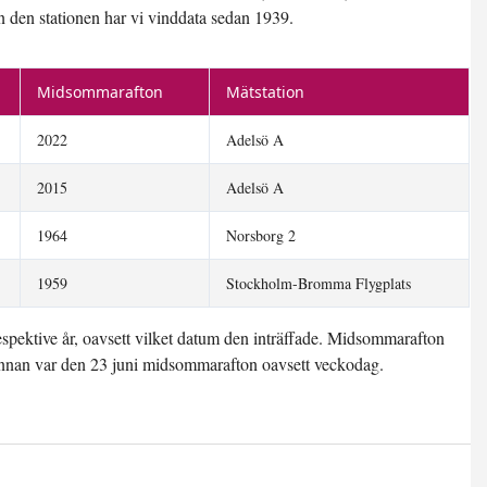
n den stationen har vi vinddata sedan 1939.
Midsommarafton
Mätstation
2022
Adelsö A
2015
Adelsö A
1964
Norsborg 2
1959
Stockholm-Bromma Flygplats
spektive år, oavsett vilket datum den inträffade. Midsommarafton
 innan var den 23 juni midsommarafton oavsett veckodag.