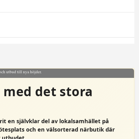
och utbud till nya höjder.
n med det stora
t en självklar del av lokalsamhället på
ötesplats och en välsorterad närbutik där
 utbudet.