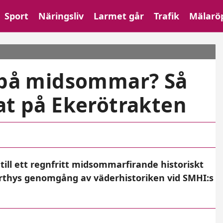
Sport
Näringsliv
Larmet går
Trafik
Mälarö
 på mid­sommar? Så
at på Ekerötrakten
ill ett regnfritt midsommarfirande historiskt
orthys genomgång av väderhistoriken vid SMHI:s