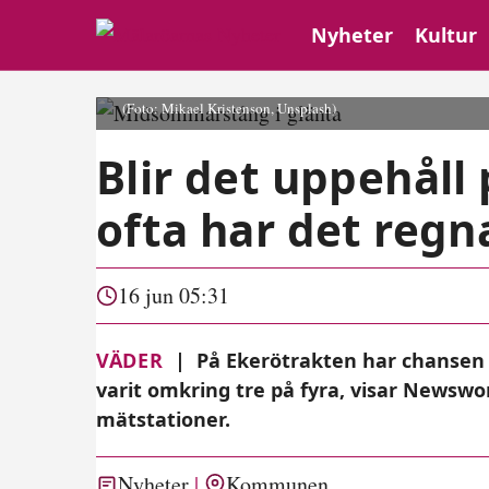
Nyheter
Kultur
(Foto: Mikael Kristenson, Unsplash)
Blir det uppehåll
ofta har det regn
16 jun 05:31
VÄDER
|
På Ekerötrakten har chansen t
varit omkring tre på fyra, visar Newsw
mätstationer.
Nyheter
Kommunen