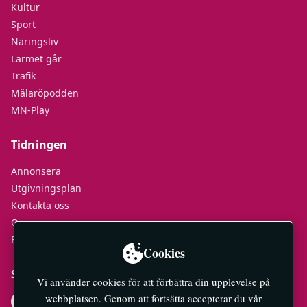
Kultur
Sport
Näringsliv
Larmet går
Trafik
Mälaröpodden
MN-Play
Tidningen
Annonsera
Utgivningsplan
Kontakta oss
Om oss
E-tidningar
Cookies
Socialt
Vi använder cookies för att förbättra din upplevelse på
webbplatsen. Genom att fortsätta accepterar du vår