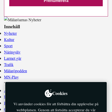
Innehåll
Nyheter
Kultur
Sport
Näringsliv
Larmet går
Trafik
Mälaröpodden
MN-Play
Tidningen
Annonsera
Cookies
Utgivningsplan
Kontakta oss
Vi använder cookies för att förbättra din upplevelse på
Om oss
webbplatsen. Genom att fortsätta accepterar du vår