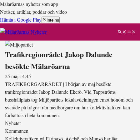
Mälaröarnas nyheter som app
Notiser, artiklar, poddar och video
Hämta i Google Play
Inte nu
Trafikregionrådet Jakop Dalunde
besökte Mälaröarna
25 maj 14:45
TRAFIKBORGARRÅDET
|
I början av maj besökte
trafikregionrådet Jakop Dalunde Ekerö. Vid Tappströms
busshållplats tog Miljöpartiets lokalavdelningen emot honom och
svarade på frågor från medborgare om hur kollektivtrafiken kan
förbättras i hela kommunen.
Nyheter
Kommunen
Kollektivtrafiken på Färingsö, Adelsö och Munsö har låg