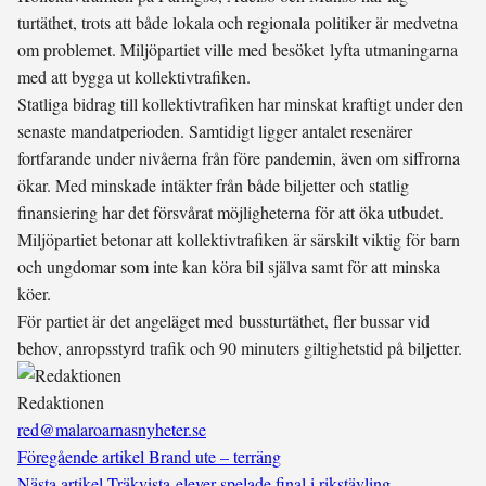
turtäthet, trots att både lokala och regionala politiker är medvetna
om problemet. Miljöpartiet ville med besöket lyfta utmaningarna
med att bygga ut kollektivtrafiken.
Statliga bidrag till kollektivtrafiken har minskat kraftigt under den
senaste mandatperioden. Samtidigt ligger antalet resenärer
fortfarande under nivåerna från före pandemin, även om siffrorna
ökar. Med minskade intäkter från både biljetter och statlig
finansiering har det försvårat möjligheterna för att öka utbudet.
Miljöpartiet betonar att kollektivtrafiken är särskilt viktig för barn
och ungdomar som inte kan köra bil själva samt för att minska
köer.
För partiet är det angeläget med bussturtäthet, fler bussar vid
behov, anropsstyrd trafik och 90 minuters giltighetstid på biljetter.
Redaktionen
red@malaroarnasnyheter.se
Föregående artikel
Brand ute – terräng
Nästa artikel
Träkvista-elever spelade final i rikstävling