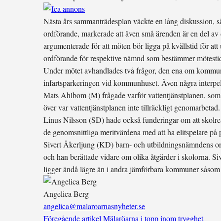
Nästa års sammanträdesplan väckte en lång diskussion, s
ordförande, markerade att även små ärenden är en del a
argumenterade för att möten bör ligga på kvällstid för at
ordförande för respektive nämnd som bestämmer mötestid
Under mötet avhandlades två frågor, den ena om kommun
infartsparkeringen vid kommunhuset. Även några interpe
Mats Ahlbom (M) frågade varför vattentjänstplanen, som b
över var vattentjänstplanen inte tillräckligt genomarbetad
Linus Nilsson (SD) hade också funderingar om att skolre
de genomsnittliga meritvärdena med att ha elitspelare på 
Sivert Åkerljung (KD) barn- och utbildningsnämndens ordfö
och han berättade vidare om olika åtgärder i skolorna. S
ligger ändå lägre än i andra jämförbara kommuner såsom L
Angelica Berg
angelica@malaroarnasnyheter.se
Föregående artikel
Mälaröarna i topp inom trygghet