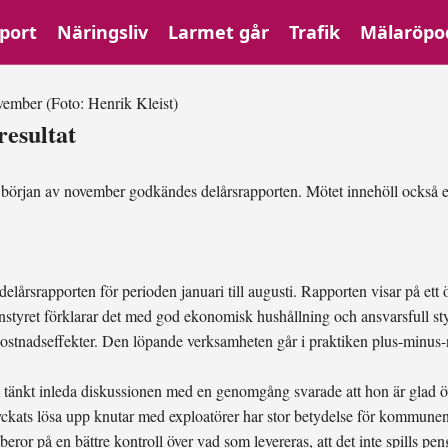
port
Näringsliv
Larmet går
Trafik
Mälaröpo
ovember
(Foto: Henrik Kleist)
resultat
början av november godkändes delårsrapporten. Mötet innehöll också e
rsrapporten för perioden januari till augusti. Rapporten visar på ett 
nstyret förklarar det med god ekonomisk hushållning och ansvarsfull styr
a kostnadseffekter. Den löpande verksamheten går i praktiken plus-minu
kt inleda diskussionen med en genomgång svarade att hon är glad över a
lyckats lösa upp knutar med exploatörer har stor betydelse för kommunen
eror på en bättre kontroll över vad som levereras, att det inte spills pen