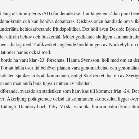
å lång att Jimmy Fors (SD) funderade över hur länge en sådan punkt ens
v demokratin och kan behöva debatteras. Diskussionen handlade om vil
t underlätta heltidsarbetande fritidspolitiker. Det höll även Desirée Bj
er utifrån behov och önskemål. Mötet godkände slutligen sammanträde
ens dialog med Trafikverket angående breddningen av Nockebybron och
llationer hanns också med.
orde ha varit klar -23, försenats. Hanna Svensson, höll med om att den 
. För att hålla över tid behöver planen vara genomarbetad och genomtänkt.
sultaten sjunker trots att kommunen, enligt Skolverket, har en av Sve
planen men ändå bara ligga i mitten av tabellen.
rande, svarade att statistiken som hänvisas till kommer från -24. Det v
ivert Åkerljung poängterade också att kommunen skolresultat ligger över
idingö, Danderyd och Täby. Vi ska vara lika bra som våra förutsättninga