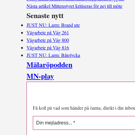
Nästa artikel
Mittenstyret kritiseras för nej till möte
Senaste nytt
JUST NU: Larm: Brand ute
Vägarbete på Väg 261
Vägarbete på Väg 800
Vägarbete på Väg 816
JUST NU: Larm: Båtolycka
Mälaröpodden
MN-play
Få koll på vad som händer på öarna, direkt i din inbox