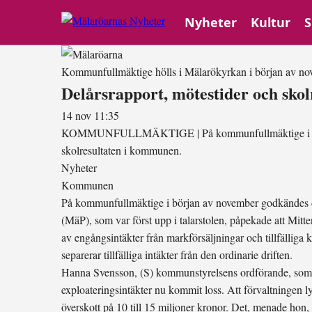
Nyheter
Kultur
S
Kommunfullmäktige hölls i Mälarökyrkan i början av n
Delårsrapport, mötestider och skol
14 nov 11:35
KOMMUNFULLMÄKTIGE
|
På kommunfullmäktige i 
skolresultaten i kommunen.
Nyheter
Kommunen
På kommunfullmäktige i början av november godkändes delå
(MäP), som var först upp i talarstolen, påpekade att Mitte
av engångsintäkter från markförsäljningar och tillfällig
separerar tillfälliga intäkter från den ordinarie driften.
Hanna Svensson, (S) kommunstyrelsens ordförande, som tän
exploateringsintäkter nu kommit loss. Att förvaltningen 
överskott på 10 till 15 miljoner kronor. Det, menade hon, b