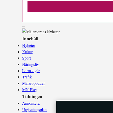
.
.
.
Innehåll
Nyheter
Kultur
Sport
Näringsliv
Larmet går
Trafik
Mälaröpodden
MN-Play
Tidningen
Annonsera
Utgivningsplan