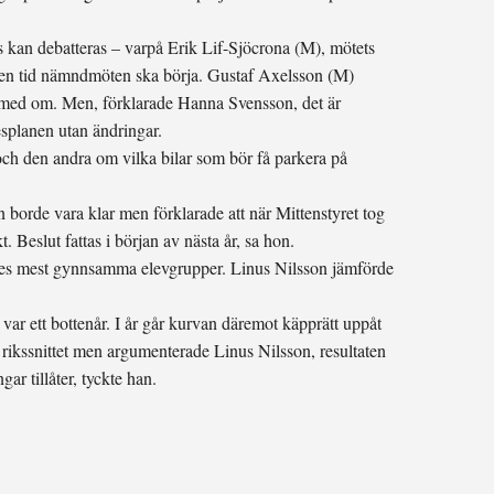
 kan debatteras – varpå Erik Lif-Sjöcrona (M), mötets
ken tid nämndmöten ska börja. Gustaf Axelsson (M)
örk med om. Men, förklarade Hanna Svensson, det är
splanen utan ändringar.
 den andra om vilka bilar som bör få parkera på
borde vara klar men förklarade att när Mittenstyret tog
 Beslut fattas i början av nästa år, sa hon.
riges mest gynnsamma elevgrupper. Linus Nilsson jämförde
ar ett bottenår. I år går kurvan däremot käpprätt uppåt
 rikssnittet men argumenterade Linus Nilsson, resultaten
r tillåter, tyckte han.