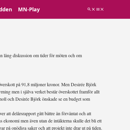
dden
MN-Play
n lång diskussion om tider för möten och om
överskott på 91,8 miljoner kronor. Men Desirée Björk
ning men i själva verket består överskottet framför allt
s-noll och Desirée Björk önskade se en budget som
tt delårsrapport gått bättre än förväntat och att
s ekonomi men även utan de intäkterna skulle det bli ett
gar på onödiga saker och att projekt inte drar ut på tiden.