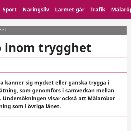
Sport
Näringsliv
Larmet går
Trafik
Mälarö
id minskat från 17,2 till 6,9 procent i förra årets mätning och upplevelsen
kiv)
p inom trygghet
a känner sig mycket eller ganska trygga i
ätning, som genomförs i samverkan mellan
. Undersökningen visar också att Mälaröbor
ing som i övriga länet.