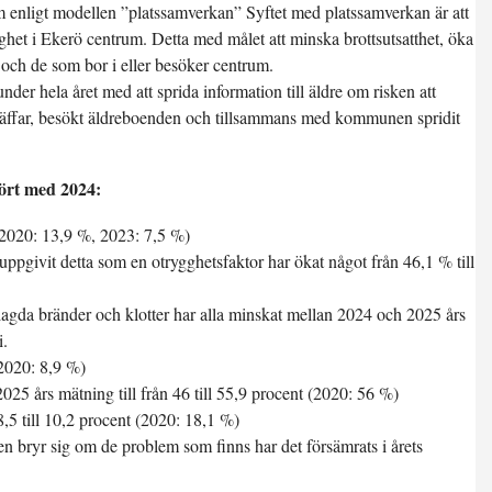
enligt modellen ”platssamverkan” Syftet med platssamverkan är att
ghet i Ekerö centrum. Detta med målet att minska brottsutsatthet, öka
och de som bor i eller besöker centrum.
er hela året med att sprida information till äldre om risken att
rträffar, besökt äldreboenden och tillsammans med kommunen spridit
ört med 2024:
 (2020: 13,9 %, 2023: 7,5 %)
pgivit detta som en otrygghetsfaktor har ökat något från 46,1 % till
agda bränder och klotter har alla minskat mellan 2024 och 2025 års
i.
(2020: 8,9 %)
25 års mätning till från 46 till 55,9 procent (2020: 56 %)
8,5 till 10,2 procent (2020: 18,1 %)
 bryr sig om de problem som finns har det försämrats i årets