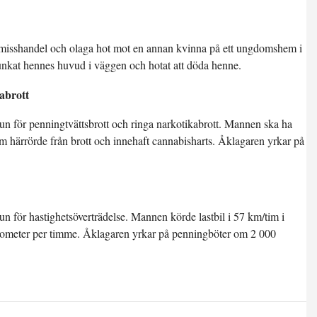
 misshandel och olaga hot mot en annan kvinna på ett ungdomshem i
dunkat hennes huvud i väggen och hotat att döda henne.
abrott
 för penningtvättsbrott och ringa narkotikabrott. Mannen ska ha
om härrörde från brott och innehaft cannabisharts. Åklagaren yrkar på
för hastighetsöverträdelse. Mannen körde lastbil i 57 km/tim i
kilometer per timme. Åklagaren yrkar på penningböter om 2 000