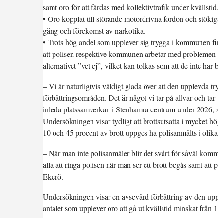
samt oro för att färdas med kollektivtrafik under kvällstid
• Oro kopplat till störande motordrivna fordon och stöki
gäng och förekomst av narkotika.
• Trots hög andel som upplever sig trygga i kommunen fin
att polisen respektive kommunen arbetar med problemen s
alternativet ”vet ej”, vilket kan tolkas som att de inte h
– Vi är naturligtvis väldigt glada över att den upplevda 
förbättringsområden. Det är något vi tar på allvar och tar v
inleda platssamverkan i Stenhamra centrum under 2026,
Undersökningen visar tydligt att brottsutsatta i mycket hög
10 och 45 procent av brott uppges ha polisanmälts i olika
– När man inte polisanmäler blir det svårt för såväl kommu
alla att ringa polisen när man ser ett brott begås samt a
Ekerö.
Undersökningen visar en avsevärd förbättring av den up
antalet som upplever oro att gå ut kvällstid minskat från 17,