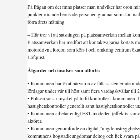
På frågan om det finns platser man undviker har oron mins
punkter rörande berusade personer, grannar som stör, nar
förra årets mätning.
– Här tror vi att satsningen på platssamverkan mellan kom
Platssamverkan har medfört att kontaktvägarna kortats m
motordrivna fordon som körs i och omkring centrum ökat 
Löfquist.
Åtgärder och insatser som utförts:
• Kommunen har ökat närvaron av fältassistenter ute under
lördagar under vår till höst samt flera vardagskvällar till 2
• Polisen satsar mycket på trafikkontroller i kommunen. 
hastighetskontroller generellt samt hastighetskontroller ut
• Kommunen arbetar enligt EST-modellen (effektiv samverk
aktörer.
• Kommunen genomförde en digital “ungdomstrygghetsva
kommunens högstadieungdomar deltog och fick svara på hu