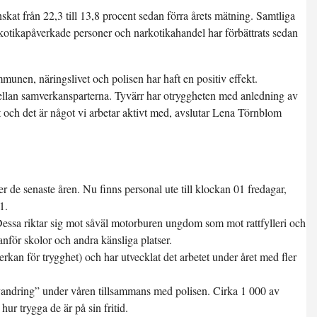
kat från 22,3 till 13,8 procent sedan förra årets mätning. Samtliga
kotikapåverkade personer och narkotikahandel har förbättrats sedan
munen, näringslivet och polisen har haft en positiv effekt.
ellan samverkansparterna. Tyvärr har otryggheten med anledning av
och det är något vi arbetar aktivt med, avslutar Lena Törnblom
 de senaste åren. Nu finns personal ute till klockan 01 fredagar,
1.
Dessa riktar sig mot såväl motorburen ungdom som mot rattfylleri och
anför skolor och andra känsliga platser.
an för trygghet) och har utvecklat det arbetet under året med fler
ndring” under våren tillsammans med polisen. Cirka 1 000 av
r trygga de är på sin fritid.