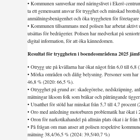
• Kommunen samverkar med näringslivet i Ekerö centrum 
ta ett gemensamt ansvar för trygghet och minskad brottsli
anmälningsbenägenhet och öka tryggheten för företagare 
• Kommunen tillsammans med polisen har arbetat aktivt und
utsättas för bedrägerier. Polisen har medverkat på senio
digital information, för att öka kännedomen.
Resultat för tryggheten i boendeområdena 2025 jämf
• Otrygg ute på kvällarna har ökat något från 6,0 till 6,8
• Mörka områden och dålig belysning. Personer som har up
46,8 % (2020: 66,5 %).
• Otrygghet på grund av: skadegörelse, nedskräpning, anl
mätningar liksom folk som bråkar och påträngande tigger
• Utsatthet för stöld har minskat från 5,7 till 4,7 procent 
• Oro med anledning motorburen problematik har ökat i 20
• Oron för narkotikahandel på allmän plats ökat i år från 
• På frågan om man anser att polisen respektive kommunen
mätning 38,4/36,5 % (2024: 39,5/40,7 %)