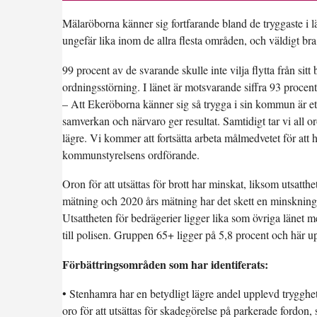
Mälaröborna känner sig fortfarande bland de tryggaste i l
ungefär lika inom de allra flesta områden, och väldigt bra
99 procent av de svarande skulle inte vilja flytta från sit
ordningsstörning. I länet är motsvarande siffra 93 procent
– Att Ekeröborna känner sig så trygga i sin kommun är ett
samverkan och närvaro ger resultat. Samtidigt tar vi all o
lägre. Vi kommer att fortsätta arbeta målmedvetet för att
kommunstyrelsens ordförande.
Oron för att utsättas för brott har minskat, liksom utsatthe
mätning och 2020 års mätning har det skett en minskning
Utsattheten för bedrägerier ligger lika som övriga länet m
till polisen. Gruppen 65+ ligger på 5,8 procent och här upp
Förbättringsområden som har identiferats:
• Stenhamra har en betydligt lägre andel upplevd trygghe
oro för att utsättas för skadegörelse på parkerade fordon