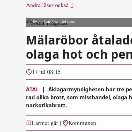
Andra läser också ↓
(Foto: Carl Johan Erikson)
Mälaröbor åtalad
olaga hot och pe
17 jul 08:15
ÅTAL
|
Åklagarmyndigheten har tre pe
rad olika brott, som misshandel, olaga 
narkotikabrott.
Larmet går
Kommunen