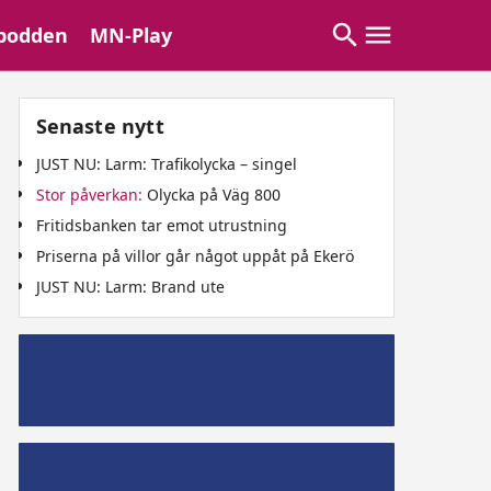
podden
MN-Play
Senaste nytt
JUST NU: Larm: Trafikolycka – singel
Stor påverkan:
Olycka på Väg 800
Fritidsbanken tar emot utrustning
Priserna på villor går något uppåt på Ekerö
JUST NU: Larm: Brand ute
Mälaröpodd