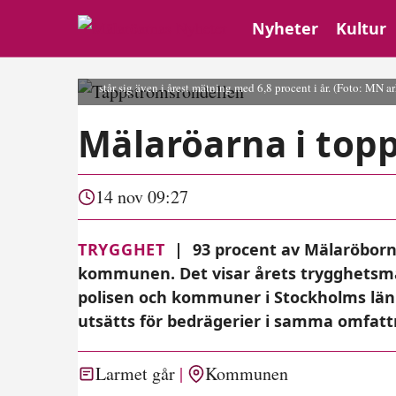
Nyheter
Kultur
Jämfört med 2023 har antalet som upplever oro att gå ut kvällst
står sig även i årest mätning med 6,8 procent i år.
(Foto: MN ar
Mälaröarna i top
14 nov 09:27
TRYGGHET
|
93 procent av Mälaröborn
kommunen. Det visar årets trygghetsm
polisen och kommuner i Stockholms län
utsätts för bedrägerier i samma omfattn
Larmet går
Kommunen