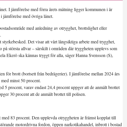
änet. I jämförelse med förra årets mätning ligger kommunen i år
 i jämförelse med övriga länet.
t bostadsområde med anledning av otrygghet, brottslighet eller
.
 styrkebesked. Det visar att vårt långsiktiga arbete med trygghet,
ro på största allvar – särskilt i områden där tryggheten upplevs som
 hela Ekerö ska kännas tryggt för alla, säger Hanna Svensson (S),
ten för brott (bortsett från bedrägerier). I jämförelse mellan 2024 års
 med minst 50 procent.
ed 5 procent, varav endast 24,4 procent uppger att de anmält brottet
ger 30 procent att de anmält brottet till polisen.
t med 83 procent. Den upplevda otryggheten är främst kopplat till
, störande motordrivna fordon, öppen narkotikahandel, inbrott i bostad