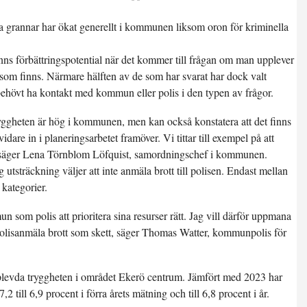
.
ga grannar har ökat generellt i kommunen liksom oron för kriminella
ns förbättringspotential när det kommer till frågan om man upplever
om finns. Närmare hälften av de som har svarat har dock valt
ar behövt ha kontakt med kommun eller polis i den typen av frågor.
tryggheten är hög i kommunen, men kan också konstatera att det finns
idare in i planeringsarbetet framöver. Vi tittar till exempel på att
 säger Lena Törnblom Löfquist, samordningschef i kommunen.
 utsträckning väljer att inte anmäla brott till polisen. Endast mellan
 kategorier.
n som polis att prioritera sina resurser rätt. Jag vill därför uppmana
tt polisanmäla brott som skett, säger Thomas Watter, kommunpolis för
plevda tryggheten i området Ekerö centrum. Jämfört med 2023 har
2 till 6,9 procent i förra årets mätning och till 6,8 procent i år.