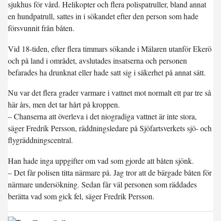
sjukhus för vård. Helikopter och flera polispatruller, bland annat
en hundpatrull, sattes in i sökandet efter den person som hade
försvunnit från båten.
Vid 18-tiden, efter flera timmars sökande i Mälaren utanför Ekerö
och på land i området, avslutades insatserna och personen
befarades ha drunknat eller hade satt sig i säkerhet på annat sätt.
Nu var det flera grader varmare i vattnet mot normalt ett par tre så
här års, men det tar hårt på kroppen.
– Chanserna att överleva i det niogradiga vattnet är inte stora,
säger Fredrik Persson, räddningsledare på Sjöfartsverkets sjö- och
flygräddningscentral.
Han hade inga uppgifter om vad som gjorde att båten sjönk.
– Det får polisen titta närmare på. Jag tror att de bärgade båten för
närmare undersökning. Sedan får väl personen som räddades
berätta vad som gick fel, säger Fredrik Persson.