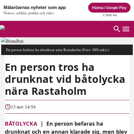
Mälaröarnas nyheter som app
Hämta i Google Play
Notiser, artiklar, poddar och video
Inte nu
En person befaras ha drunknat nära Rastaholm
(Foto: MN arkiv)
En person tros ha
drunknat vid båtolycka
nära Rastaholm
13 nov 14:54
BÅTOLYCKA
|
En person befaras ha
drunknat och en annan klarade sig, men blev