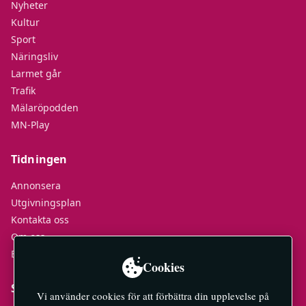
Nyheter
Kultur
Sport
Näringsliv
Larmet går
Trafik
Mälaröpodden
MN-Play
Tidningen
Annonsera
Utgivningsplan
Kontakta oss
Om oss
E-tidningar
Cookies
Socialt
Vi använder cookies för att förbättra din upplevelse på