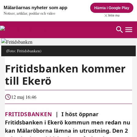
Mälaröarnas nyheter som app
Hämta i Google Play
Notiser, artiklar, poddar och video
Inte nu
(Foto: Fritidsbanken)
Fritidsbanken kommer
till Ekerö
12 maj 16:46
FRITIDSBANKEN
|
I höst öppnar
Fritidsbanken i Ekerö kommun men redan nu
kan Mälaröborna lämna in utrustning. Den 2