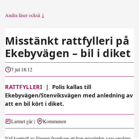
Andra läser också ↓
Misstänkt rattfylleri på
Ekebyvägen – bil i diket
7 jul 18:12
RATTFYLLERI
|
Polis kallas till
Ekebyvägen/Stenviksvägen med anledning av
att en bil kört i diket.
Larmet går
Kommunen
Vid kontroll av föraren framkom att han misstänkts vara onykter.