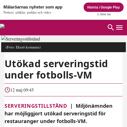
Mälaröarnas nyheter som app
Hämta i Google Play
Notiser, artiklar, poddar och video
Inte nu
(Foto: Ekerö kommun)
Utökad serveringstid
under fotbolls-VM
12 maj 09:45
SERVERINGSTILLSTÅND
|
Miljönämnden
har möjliggjort utökad serveringstid för
restauranger under fotbolls-VM.