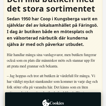
det stora sortimentet
Sedan 1950 har Coop i Kungsberga varit en
självklar del av lokalsamhället på Färingsö.
I dag är butiken både en mötesplats och
en välsorterad närbutik där kunderna
själva är med och påverkar utbudet.
Här handlar många sina vardagsvaror, men butiken fungerar
också som en plats där människor möts och stannar upp för
att prata med grannar och bekanta.
– Jag hoppas och tror att butiken är värdefull för många. Vi
har väldigt mycket stamkunder som kommer in varje dag och
folk stöter ofta på varandra här. Det känns som en liten
mötespunkt i byn, säger butikschefen Mikaela Törning.
Cookies