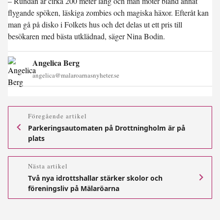
– Rundan är cirka 200 meter lång och man möter bland annat
flygande spöken, läskiga zombies och magiska häxor. Efteråt kan
man gå på disko i Folkets hus och det delas ut ett pris till
besökaren med bästa utklädnad, säger Nina Bodin.
Angelica Berg
angelica@malaroarnasnyheter.se
Föregående artikel
Parkeringsautomaten på Drottningholm är på
plats
Nästa artikel
Två nya idrottshallar stärker skolor och
föreningsliv på Mälaröarna