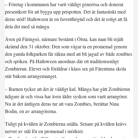
– Företag i kommunen har varit väldigt generösa och donerat
presentkort för att bygga upp prispotten. Det är fantastiskt med
deras stöd! Halloween är en favorithögtid och det är roligt att få
dela det med så många.
Även på Färingsö, närmare bestämt i Ölsta, kan man bli rejält
skrämd den 31 oktober. Den som vågar ta en promenad genom
den gamla folkparken får räkna med att bli jagad av både zombies
och spöken. På Halloween anordnas där ett traditionsenligt
Zombierun. Elever och föräldrar i klass sex på Färentuna skola
står bakom arrangemanget.
– Barnen tycker att det är väldigt kul. Många har gått Zombierun
tidigare år och vissa har även äldre syskon som varit arrangörer.
Nu är det äntligen deras tur att vara Zombies, berättar Nina
Bodin, en av arrangörerna.
Tidigt på kvällen är Zombierna snälla. Senare på kvällen krävs
nerver av stål för en promenad i mörkret.