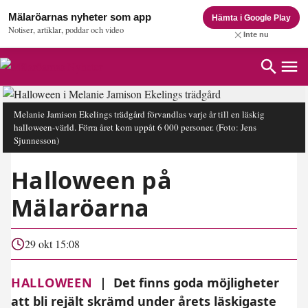
Mälaröarnas nyheter som app
Hämta i Google Play
Notiser, artiklar, poddar och video
Inte nu
Melanie Jamison Ekelings trädgård förvandlas varje år till en läskig
halloween-värld. Förra året kom uppåt 6 000 personer.
(Foto: Jens
Sjunnesson)
Halloween på
Mälaröarna
29 okt 15:08
HALLOWEEN
|
Det finns goda möjligheter
att bli rejält skrämd under årets läskigaste