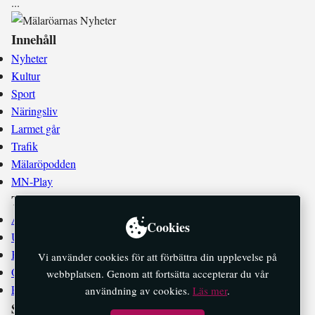
.
.
.
Innehåll
Nyheter
Kultur
Sport
Näringsliv
Larmet går
Trafik
Mälaröpodden
MN-Play
Tidningen
Annonsera
Cookies
Utgivningsplan
Kontakta oss
Vi använder cookies för att förbättra din upplevelse på
Om oss
webbplatsen. Genom att fortsätta accepterar du vår
E-tidningar
användning av cookies.
Läs mer
.
Socialt