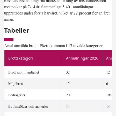
misshandelsanälningarna märks en ökning av misshandelsbrott
mot pojkar på 7-14 år. Sammanlagt 5 401 anmälningar
upprättades under första halvåret, vilket är 22 procent fler än året
innan.
Tabeller
Antal anmälda brott i Ekerö kommun i 17 utvalda kategorier
Brottskategori
Anmälningar 2026
Anmä
Brott mot myndighet
32
12
Miljöbrott
15
6
Bedrägerier
203
198
Butiksstölder och snatterier
14
14