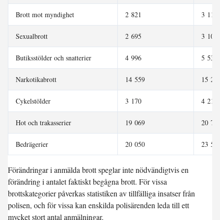
Brott mot myndighet
2 821
3 119
Sexualbrott
2 695
3 102
Butiksstölder och snatterier
4 996
5 539
Narkotikabrott
14 559
15 20
Cykelstölder
3 170
4 210
Hot och trakasserier
19 069
20 75
Bedrägerier
20 050
23 58
Förändringar i anmälda brott speglar inte nödvändigtvis en
förändring i antalet faktiskt begågna brott. För vissa
brottskategorier påverkas statistiken av tillfälliga insatser från
polisen, och för vissa kan enskilda polisärenden leda till ett
mycket stort antal anmälningar.