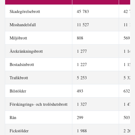
Skadegörelsebrott
45 783
42 79
Misshandelsfall
11 527
11 13
Miljöbrott
808
569
Ärekränkningsbrott
1 277
1 148
Bostadsinbrott
1 227
1 154
Trafikbrott
5 253
5 321
Bilstölder
493
632
Förskingrings- och trolöshetsbrott
1 327
1 476
Rån
299
503
Fickstölder
1 988
2 262