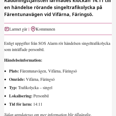
Räddningstjänsten larmades klockan 14:11 till
en händelse rörande singeltrafikolycka på
Färentunavägen vid Vifärna, Färingsö.
Larmet går
Kommunen
Enligt uppgifter från SOS Alarm rör händelsen singeltrafikolycka
som inträffade personbil.
Händelseinformation:
Plats:
Färentunavägen, Vifärna, Färingsö
Område:
Vifärna, Färingsö
Typ:
Trafikolycka – singel
Lokalisering:
Personbil
Tid för larm:
14:11
Sidan uppdateras om mer information blir tillgänglig.