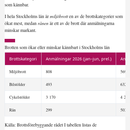
som kännbar.
I hela Stockholms län är
miljöbrott
en av de brottskategorier som
ökat mest, medan
rånen
är ett av de brott där anmälningarna
minskar markant.
Brotten som ökar eller minskar kännbart i Stockholms län
Brottskategori
Anmälningar 2026 (jan–jun, prel.)
Anmä
Miljöbrott
808
569
Bilstölder
493
632
Cykelstölder
3 170
4 210
Rån
299
503
Källa: Brottsförebyggande rådet I tabellen listas de