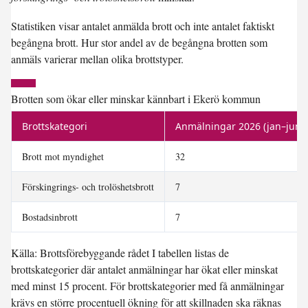
Statistiken visar antalet anmälda brott och inte antalet faktiskt
begångna brott. Hur stor andel av de begångna brotten som
anmäls varierar mellan olika brottstyper.
Brotten som ökar eller minskar kännbart i Ekerö kommun
Brottskategori
Anmälningar 2026 (jan–jun, p
Brott mot myndighet
32
Förskingrings- och trolöshetsbrott
7
Bostadsinbrott
7
Källa: Brottsförebyggande rådet I tabellen listas de
brottskategorier där antalet anmälningar har ökat eller minskat
med minst 15 procent. För brottskategorier med få anmälningar
krävs en större procentuell ökning för att skillnaden ska räknas