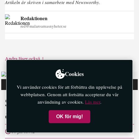
Artikeln är skriven i samarbete med Newsworthy.
Redaktionen
red@malaroarnasnyheter.se
Andra läser också ↓
Cookies
(Foto: Peter Kroon, Arbetsförmedlingen)
Vi använder cookies för att förbättra din upplevelse på
webbplatsen. Genom att fortsätta accepterar du vår
Så många är långtids­
användning av cookies.
Läs mer
.
arbetslösa på Ekerö
OK för mig!
16 jul 15:42