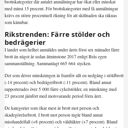
brottskategorier där antalet anmälningar har ökat eller minskat
med minst 15 procent. För brottskategorier med få anmälningar
krävs en större procentuell ökning för att skillnaden ska räknas
som kännbar.
Rikstrenden: Färre stölder och
bedrägerier
I landet som helhet anmäldes under årets först sex månader färre
brott än något år sedan åtminstone 2017 enligt Brås egen
sammanställning. Sammanlagt 665 664 stycken.
Det som driver minskningen är framför allt en nedgång i stöldbrott
(-14 procent) och bedrägeribrott (-11 procent). Bland annat
rapporterades över 5 000 färre cykelstölder, en minskning med
23 procent jämfört med motsvarande period förra året.
De kategorier som ökar mest är brott mot person och
skadegörelsebrott. I brott mot person ingår bland annat
misshandelfall (+8 procent) och våldtäkter (+7 procent). Bland