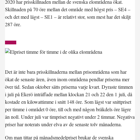
2020 har prisskillnaden mellan de svenska elområdena ökat.
Skillnaden på 70 öre mellan det område med högst pris – SE4 –
och det med lägst – SE1 – är relativt stor, som mest har det skiljt
287 öre.
Det är inte bara prisskillnaderna mellan prisområdena som har
ökat de senaste åren, även inom områdena pendlar priserna mer
över tid. Sedan oktober sätts priserna varje kvart. Dyraste timmen
i juli på Ekerö inträffade mellan klockan 21 och 22 den 1 juli, då
kostade en kilowattimme i snitt 148 öre. Som lägst var snittpriset
per timme i området 0 öre, till och med någon bråkdels öre lägre
än noll. Under juli var timpriset negativt under 2 timmar. Negativa
priser har noterats under elva av de senaste tolv månaderna.
Om man tittar på månadsmedelpriset brukar de svenska