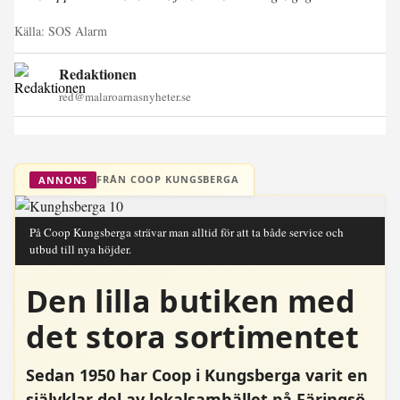
Källa:
SOS Alarm
Redaktionen
red@malaroarnasnyheter.se
FRÅN COOP KUNGSBERGA
ANNONS
På Coop Kungsberga strävar man alltid för att ta både service och
utbud till nya höjder.
Den lilla butiken med
det stora sortimentet
Sedan 1950 har Coop i Kungsberga varit en
självklar del av lokalsamhället på Färingsö.