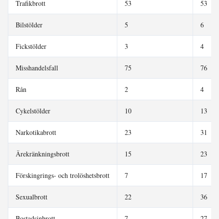
Trafikbrott
53
53
Bilstölder
5
6
Fickstölder
3
4
Misshandelsfall
75
76
Rån
2
4
Cykelstölder
10
13
Narkotikabrott
23
31
Ärekränkningsbrott
15
23
Förskingrings- och trolöshetsbrott
7
17
Sexualbrott
22
36
Bostadsinbrott
7
27