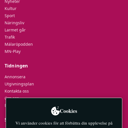
Nyheter
Kultur
Sport
Näringsliv
Larmet går
Trafik
Mälaröpodden
MN-Play
Tidningen
Annonsera
Utgivningsplan
Kontakta oss
Om oss
E-tidningar
Cookies
Socialt
Vi använder cookies för att förbättra din upplevelse på