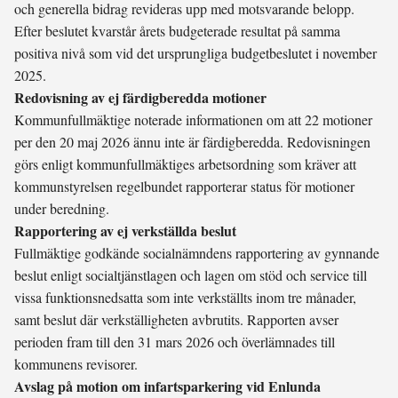
och generella bidrag revideras upp med motsvarande belopp.
Efter beslutet kvarstår årets budgeterade resultat på samma
positiva nivå som vid det ursprungliga budgetbeslutet i november
2025.
Redovisning av ej färdigberedda motioner
Kommunfullmäktige noterade informationen om att 22 motioner
per den 20 maj 2026 ännu inte är färdigberedda. Redovisningen
görs enligt kommunfullmäktiges arbetsordning som kräver att
kommunstyrelsen regelbundet rapporterar status för motioner
under beredning.
Rapportering av ej verkställda beslut
Fullmäktige godkände socialnämndens rapportering av gynnande
beslut enligt socialtjänstlagen och lagen om stöd och service till
vissa funktionsnedsatta som inte verkställts inom tre månader,
samt beslut där verkställigheten avbrutits. Rapporten avser
perioden fram till den 31 mars 2026 och överlämnades till
kommunens revisorer.
Avslag på motion om infartsparkering vid Enlunda