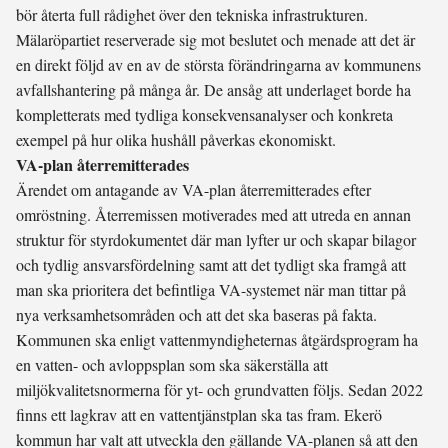
bör återta full rådighet över den tekniska infrastrukturen.
Mälaröpartiet reserverade sig mot beslutet och menade att det är
en direkt följd av en av de största förändringarna av kommunens
avfallshantering på många år. De ansåg att underlaget borde ha
kompletterats med tydliga konsekvensanalyser och konkreta
exempel på hur olika hushåll påverkas ekonomiskt.
VA-plan återremitterades
Ärendet om antagande av VA-plan återremitterades efter
omröstning. Återremissen motiverades med att utreda en annan
struktur för styrdokumentet där man lyfter ur och skapar bilagor
och tydlig ansvarsfördelning samt att det tydligt ska framgå att
man ska prioritera det befintliga VA-systemet när man tittar på
nya verksamhetsområden och att det ska baseras på fakta.
Kommunen ska enligt vattenmyndigheternas åtgärdsprogram ha
en vatten- och avloppsplan som ska säkerställa att
miljökvalitetsnormerna för yt- och grundvatten följs. Sedan 2022
finns ett lagkrav att en vattentjänstplan ska tas fram. Ekerö
kommun har valt att utveckla den gällande VA-planen så att den