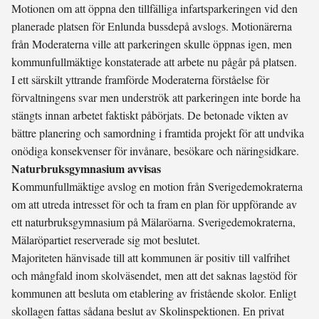
Motionen om att öppna den tillfälliga infartsparkeringen vid den
planerade platsen för Enlunda bussdepå avslogs. Motionärerna
från Moderaterna ville att parkeringen skulle öppnas igen, men
kommunfullmäktige konstaterade att arbete nu pågår på platsen.
I ett särskilt yttrande framförde Moderaterna förståelse för
förvaltningens svar men underströk att parkeringen inte borde ha
stängts innan arbetet faktiskt påbörjats. De betonade vikten av
bättre planering och samordning i framtida projekt för att undvika
onödiga konsekvenser för invånare, besökare och näringsidkare.
Naturbruksgymnasium avvisas
Kommunfullmäktige avslog en motion från Sverigedemokraterna
om att utreda intresset för och ta fram en plan för uppförande av
ett naturbruksgymnasium på Mälaröarna. Sverigedemokraterna,
Mälaröpartiet reserverade sig mot beslutet.
Majoriteten hänvisade till att kommunen är positiv till valfrihet
och mångfald inom skolväsendet, men att det saknas lagstöd för
kommunen att besluta om etablering av fristående skolor. Enligt
skollagen fattas sådana beslut av Skolinspektionen. En privat