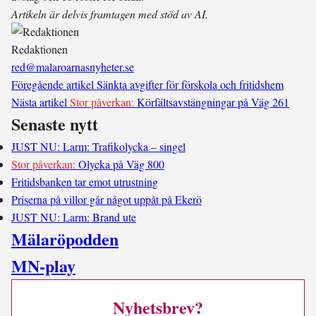
Artikeln är delvis framtagen med stöd av AI.
Redaktionen
red@malaroarnasnyheter.se
Föregående artikel
Sänkta avgifter för förskola och fritidshem
Nästa artikel
Stor påverkan:
Körfältsavstängningar på Väg 261
Senaste nytt
JUST NU: Larm: Trafikolycka – singel
Stor påverkan:
Olycka på Väg 800
Fritidsbanken tar emot utrustning
Priserna på villor går något uppåt på Ekerö
JUST NU: Larm: Brand ute
Mälaröpodden
MN-play
Nyhetsbrev?