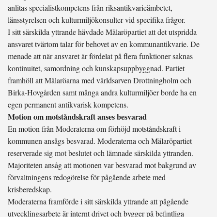
anlitas specialistkompetens från riksantikvarieämbetet,
länsstyrelsen och kulturmiljökonsulter vid specifika frågor.
I sitt särskilda yttrande hävdade Mälaröpartiet att det utspridda
ansvaret tvärtom talar för behovet av en kommunantikvarie. De
menade att när ansvaret är fördelat på flera funktioner saknas
kontinuitet, samordning och kunskapsuppbyggnad. Partiet
framhöll att Mälaröarna med världsarven Drottningholm och
Birka-Hovgården samt många andra kulturmiljöer borde ha en
egen permanent antikvarisk kompetens.
Motion om motståndskraft anses besvarad
En motion från Moderaterna om förhöjd motståndskraft i
kommunen ansågs besvarad. Moderaterna och Mälaröpartiet
reserverade sig mot beslutet och lämnade särskilda yttranden.
Majoriteten ansåg att motionen var besvarad mot bakgrund av
förvaltningens redogörelse för pågående arbete med
krisberedskap.
Moderaterna framförde i sitt särskilda yttrande att pågående
utvecklingsarbete är internt drivet och bygger på befintliga