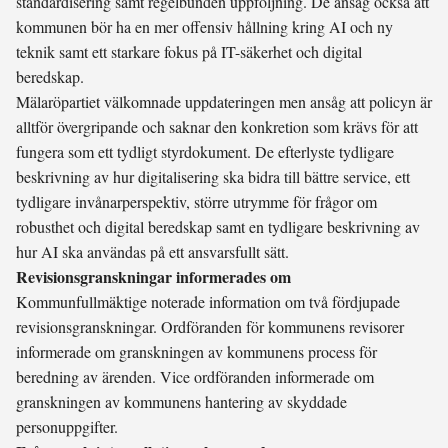
standardisering samt regelbunden uppföljning. De ansåg också att
kommunen bör ha en mer offensiv hållning kring AI och ny
teknik samt ett starkare fokus på IT-säkerhet och digital
beredskap.
Mälaröpartiet välkomnade uppdateringen men ansåg att policyn är
alltför övergripande och saknar den konkretion som krävs för att
fungera som ett tydligt styrdokument. De efterlyste tydligare
beskrivning av hur digitalisering ska bidra till bättre service, ett
tydligare invånarperspektiv, större utrymme för frågor om
robusthet och digital beredskap samt en tydligare beskrivning av
hur AI ska användas på ett ansvarsfullt sätt.
Revisionsgranskningar informerades om
Kommunfullmäktige noterade information om två fördjupade
revisionsgranskningar. Ordföranden för kommunens revisorer
informerade om granskningen av kommunens process för
beredning av ärenden. Vice ordföranden informerade om
granskningen av kommunens hantering av skyddade
personuppgifter.