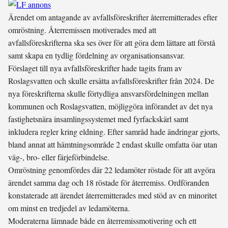
Ärendet om antagande av avfallsföreskrifter återremitterades efter
omröstning. Återremissen motiverades med att
avfallsföreskrifterna ska ses över för att göra dem lättare att förstå
samt skapa en tydlig fördelning av organisationsansvar.
Förslaget till nya avfallsföreskrifter hade tagits fram av
Roslagsvatten och skulle ersätta avfallsföreskrifter från 2024. De
nya föreskrifterna skulle förtydliga ansvarsfördelningen mellan
kommunen och Roslagsvatten, möjliggöra införandet av det nya
fastighetsnära insamlingssystemet med fyrfackskärl samt
inkludera regler kring eldning. Efter samråd hade ändringar gjorts,
bland annat att hämtningsområde 2 endast skulle omfatta öar utan
väg-, bro- eller färjeförbindelse.
Omröstning genomfördes där 22 ledamöter röstade för att avgöra
ärendet samma dag och 18 röstade för återremiss. Ordföranden
konstaterade att ärendet återremitterades med stöd av en minoritet
om minst en tredjedel av ledamöterna.
Moderaterna lämnade både en återremissmotivering och ett