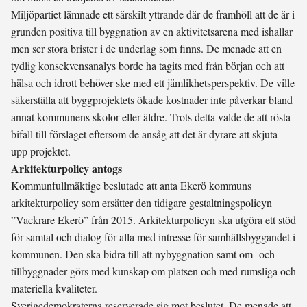
Miljöpartiet lämnade ett särskilt yttrande där de framhöll att de är i
grunden positiva till byggnation av en aktivitetsarena med ishallar
men ser stora brister i de underlag som finns. De menade att en
tydlig konsekvensanalys borde ha tagits med från början och att
hälsa och idrott behöver ske med ett jämlikhetsperspektiv. De ville
säkerställa att byggprojektets ökade kostnader inte påverkar bland
annat kommunens skolor eller äldre. Trots detta valde de att rösta
bifall till förslaget eftersom de ansåg att det är dyrare att skjuta
upp projektet.
Arkitekturpolicy antogs
Kommunfullmäktige beslutade att anta Ekerö kommuns
arkitekturpolicy som ersätter den tidigare gestaltningspolicyn
”Vackrare Ekerö” från 2015. Arkitekturpolicyn ska utgöra ett stöd
för samtal och dialog för alla med intresse för samhällsbyggandet i
kommunen. Den ska bidra till att nybyggnation samt om- och
tillbyggnader görs med kunskap om platsen och med rumsliga och
materiella kvaliteter.
Sverigedemokraterna reserverade sig mot beslutet. De menade att