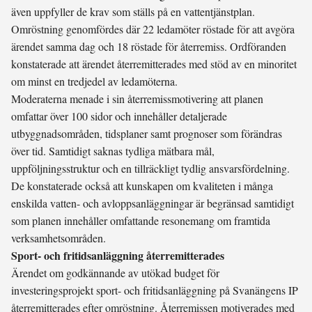
även uppfyller de krav som ställs på en vattentjänstplan.
Omröstning genomfördes där 22 ledamöter röstade för att avgöra
ärendet samma dag och 18 röstade för återremiss. Ordföranden
konstaterade att ärendet återremitterades med stöd av en minoritet
om minst en tredjedel av ledamöterna.
Moderaterna menade i sin återremissmotivering att planen
omfattar över 100 sidor och innehåller detaljerade
utbyggnadsområden, tidsplaner samt prognoser som förändras
över tid. Samtidigt saknas tydliga mätbara mål,
uppföljningsstruktur och en tillräckligt tydlig ansvarsfördelning.
De konstaterade också att kunskapen om kvaliteten i många
enskilda vatten- och avloppsanläggningar är begränsad samtidigt
som planen innehåller omfattande resonemang om framtida
verksamhetsområden.
Sport- och fritidsanläggning återremitterades
Ärendet om godkännande av utökad budget för
investeringsprojekt sport- och fritidsanläggning på Svanängens IP
återremitterades efter omröstning. Återremissen motiverades med