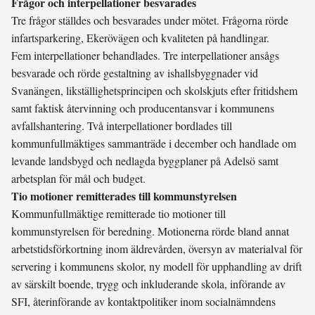
Frågor och interpellationer besvarades
Tre frågor ställdes och besvarades under mötet. Frågorna rörde
infartsparkering, Ekerövägen och kvaliteten på handlingar.
Fem interpellationer behandlades. Tre interpellationer ansågs
besvarade och rörde gestaltning av ishallsbyggnader vid
Svanängen, likställighetsprincipen och skolskjuts efter fritidshem
samt faktisk återvinning och producentansvar i kommunens
avfallshantering. Två interpellationer bordlades till
kommunfullmäktiges sammanträde i december och handlade om
levande landsbygd och nedlagda byggplaner på Adelsö samt
arbetsplan för mål och budget.
Tio motioner remitterades till kommunstyrelsen
Kommunfullmäktige remitterade tio motioner till
kommunstyrelsen för beredning. Motionerna rörde bland annat
arbetstidsförkortning inom äldrevården, översyn av materialval för
servering i kommunens skolor, ny modell för upphandling av drift
av särskilt boende, trygg och inkluderande skola, införande av
SFI, återinförande av kontaktpolitiker inom socialnämndens