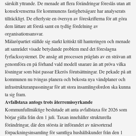
särskilt yttrande. De menade att flera förändringar föreslås utan att
konsekvenserna för kommunens fastighetsägare har analyserats
tillräckligt. De efterlyste en översyn av föreskrifterna för att göra
dem lättare att förstå samt en tydlig fördelning av
organisationsansvar.
Mälaröpartiet ställde sig starkt kritiskt till hanteringen och menade
att samrådet visade betydande problem med det föreslagna
fyrfackssystemet. De ansåg att processen präglats av en strävan att
genomföra en på förhand vald modell snarare än att pröva vilka
lösningar som bäst passar Ekerös förutsättningar. De pekade på att
kommunen nu tvingas planera och bekosta nya vändplaner och
infrastrukturanpassningar för att stora insamlingsfordon ska kunna
ta sig fram.
Avfallstaxa antogs trots återremissyrkande
Kommunfullmäktige beslutade att anta avfallstaxa för 2026 som
börjar gälla från den 1 juli. Taxan innehåller strukturella
förändringar, där den största är införandet av närsorterad
förpackningsinsamling för samtliga hushållskunder från den 1