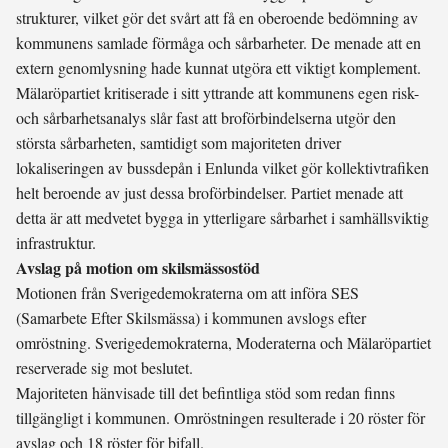
strukturer, vilket gör det svårt att få en oberoende bedömning av
kommunens samlade förmåga och sårbarheter. De menade att en
extern genomlysning hade kunnat utgöra ett viktigt komplement.
Mälaröpartiet kritiserade i sitt yttrande att kommunens egen risk-
och sårbarhetsanalys slår fast att broförbindelserna utgör den
största sårbarheten, samtidigt som majoriteten driver
lokaliseringen av bussdepån i Enlunda vilket gör kollektivtrafiken
helt beroende av just dessa broförbindelser. Partiet menade att
detta är att medvetet bygga in ytterligare sårbarhet i samhällsviktig
infrastruktur.
Avslag på motion om skilsmässostöd
Motionen från Sverigedemokraterna om att införa SES
(Samarbete Efter Skilsmässa) i kommunen avslogs efter
omröstning. Sverigedemokraterna, Moderaterna och Mälaröpartiet
reserverade sig mot beslutet.
Majoriteten hänvisade till det befintliga stöd som redan finns
tillgängligt i kommunen. Omröstningen resulterade i 20 röster för
avslag och 18 röster för bifall.