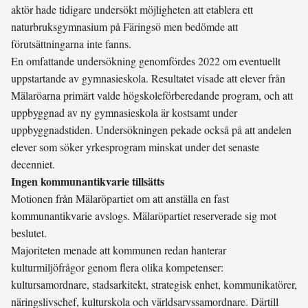
aktör hade tidigare undersökt möjligheten att etablera ett
naturbruksgymnasium på Färingsö men bedömde att
förutsättningarna inte fanns.
En omfattande undersökning genomfördes 2022 om eventuellt
uppstartande av gymnasieskola. Resultatet visade att elever från
Mälaröarna primärt valde högskoleförberedande program, och att
uppbyggnad av ny gymnasieskola är kostsamt under
uppbyggnadstiden. Undersökningen pekade också på att andelen
elever som söker yrkesprogram minskat under det senaste
decenniet.
Ingen kommunantikvarie tillsätts
Motionen från Mälaröpartiet om att anställa en fast
kommunantikvarie avslogs. Mälaröpartiet reserverade sig mot
beslutet.
Majoriteten menade att kommunen redan hanterar
kulturmiljöfrågor genom flera olika kompetenser:
kultursamordnare, stadsarkitekt, strategisk enhet, kommunikatörer,
näringslivschef, kulturskola och världsarvssamordnare. Därtill