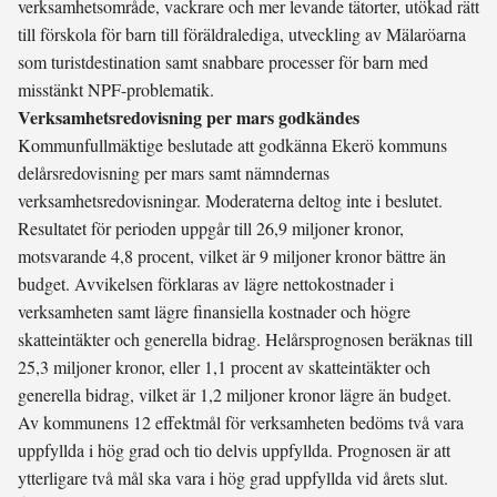
verksamhetsområde, vackrare och mer levande tätorter, utökad rätt
till förskola för barn till föräldralediga, utveckling av Mälaröarna
som turistdestination samt snabbare processer för barn med
misstänkt NPF-problematik.
Verksamhetsredovisning per mars godkändes
Kommunfullmäktige beslutade att godkänna Ekerö kommuns
delårsredovisning per mars samt nämndernas
verksamhetsredovisningar. Moderaterna deltog inte i beslutet.
Resultatet för perioden uppgår till 26,9 miljoner kronor,
motsvarande 4,8 procent, vilket är 9 miljoner kronor bättre än
budget. Avvikelsen förklaras av lägre nettokostnader i
verksamheten samt lägre finansiella kostnader och högre
skatteintäkter och generella bidrag. Helårsprognosen beräknas till
25,3 miljoner kronor, eller 1,1 procent av skatteintäkter och
generella bidrag, vilket är 1,2 miljoner kronor lägre än budget.
Av kommunens 12 effektmål för verksamheten bedöms två vara
uppfyllda i hög grad och tio delvis uppfyllda. Prognosen är att
ytterligare två mål ska vara i hög grad uppfyllda vid årets slut.