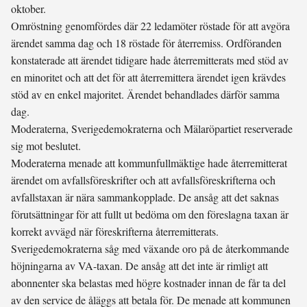
oktober.
Omröstning genomfördes där 22 ledamöter röstade för att avgöra
ärendet samma dag och 18 röstade för återremiss. Ordföranden
konstaterade att ärendet tidigare hade återremitterats med stöd av
en minoritet och att det för att återremittera ärendet igen krävdes
stöd av en enkel majoritet. Ärendet behandlades därför samma
dag.
Moderaterna, Sverigedemokraterna och Mälaröpartiet reserverade
sig mot beslutet.
Moderaterna menade att kommunfullmäktige hade återremitterat
ärendet om avfallsföreskrifter och att avfallsföreskrifterna och
avfallstaxan är nära sammankopplade. De ansåg att det saknas
förutsättningar för att fullt ut bedöma om den föreslagna taxan är
korrekt avvägd när föreskrifterna återremitterats.
Sverigedemokraterna såg med växande oro på de återkommande
höjningarna av VA-taxan. De ansåg att det inte är rimligt att
abonnenter ska belastas med högre kostnader innan de får ta del
av den service de åläggs att betala för. De menade att kommunen