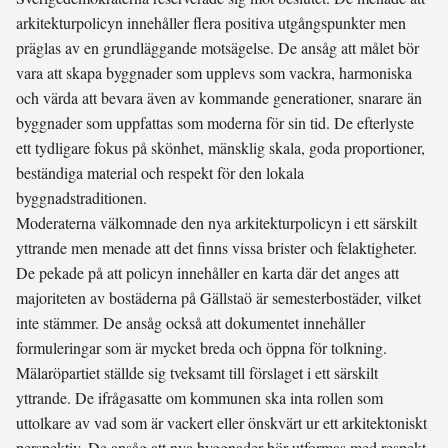
arkitekturpolicyn innehåller flera positiva utgångspunkter men
präglas av en grundläggande motsägelse. De ansåg att målet bör
vara att skapa byggnader som upplevs som vackra, harmoniska
och värda att bevara även av kommande generationer, snarare än
byggnader som uppfattas som moderna för sin tid. De efterlyste
ett tydligare fokus på skönhet, mänsklig skala, goda proportioner,
beständiga material och respekt för den lokala
byggnadstraditionen.
Moderaterna välkomnade den nya arkitekturpolicyn i ett särskilt
yttrande men menade att det finns vissa brister och felaktigheter.
De pekade på att policyn innehåller en karta där det anges att
majoriteten av bostäderna på Gällstaö är semesterbostäder, vilket
inte stämmer. De ansåg också att dokumentet innehåller
formuleringar som är mycket breda och öppna för tolkning.
Mälaröpartiet ställde sig tveksamt till förslaget i ett särskilt
yttrande. De ifrågasatte om kommunen ska inta rollen som
uttolkare av vad som är vackert eller önskvärt ur ett arkitektoniskt
perspektiv. De ansåg att nya byggnader bör utformas med respekt