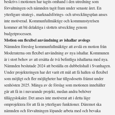
beskrivs i motionen har tagits omhand i den utredning som
förvaltningen och nämnden tagit fram under senaste året. En
ytterligare strategi-, marknadsförings- och utvecklingsplan anses
inte motiverad. Kommunfullmäktige och kommunstyrelsen
kommer att bli delaktiga i slottets utveckling genom
budgetprocessen.
Motion om flexibel användning av ishallar avslogs
Nämnden föreslog kommunfullmäktige att avslå en motion från
Moderaterna om flexibel användning av nya ishallar. Kommunen
är i stort behov av att ersätta de två befintliga ishallarna med nya.
Nämnden beslutade 2024 att beställa en dubbelishall i Svanhagen.
Under projekteringen har det varit ett mål att få hallen så flexibel
som möjligt och fler möjligheter har tillgodosetts främst under
senhösten 2025. Många av de förslag som motionen innehåller
går att få in i nuvarande projekt, medan andra behöver
tilläggslokaler. Det anses inte motiverat att i detta läge
omprojektera för att få in ytterligare funktioner. Däremot ska
nämnden och förvaltningen löpande arbeta med och bevaka