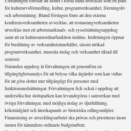
Utredningen föreslår att slottet i första hand utvecklas som en plats
för kulturarvsförmedling, kultur, programverksamhet, föreningsliv
och arbetsträning. Bland förslagen finns att den externa
konferensverksamheten avvecklas, att restaurangverksamheten
utvecklas mot ett arbetsmarknads- och sysselsättningsuppdrag
samt att en kultursamordnarfunktion inrättas. Inriktningen öppnar
för breddning av verksamhetsinnehållet, såsom utökad
programverksamhet, museala inslag och verksamhet riktad till
seniorer.
Nämnden uppdrog åt förvaltningen att genomföra en
tillgänglighetsanalys för att belysa vilka åtgärder som kan vidtas
för att göra slottet mer tillgängligt för personer med
funktionsnedsättningar. Förvaltningen fick också i uppdrag att
undersöka hur slottsparken kan levandegöras i samverkan med
övriga förvaltningar, med möjliga inslag av djurhållning,
köksträdgård och återskapande av historiska odlingsmiljöer.
Finansiering av utvecklingsarbetet ska prövas och prioriteras inom
ramen för nämndens ordinarie budgetarbete.