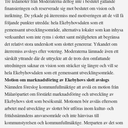
Tre ledamöter från Moderaterna deltog inte i beslutet gällande
finansieringen och reserverade sig mot beslutet om vision och
inriktning. De yrkade på återremiss med motiveringen att de vill få
följande punkter utredda: hela Ekebyhovsdalen som ett
gemensamt utvecklingsområde, alternativa lokaler som kan inhysa
verksamhet som inte ryms i slottet samt möjligheten att begränsa
det relativt stora underskott som slottet genererar. Yrkandet om
återremiss avslogs efter votering. Moderaterna lämnade även ett
särskilt yttrande där de uttryckte att de trots den omfattande
utredningen saknar en vision som sträcker sig längre och vill se
hela Ekebyhovsdalen som ett gemensamt utvecklingsområde.
Motion om marknadsföring av Ekebyhovs slott avslogs
Nämnden föreslog kommunfullmäktige att avslå en motion från
Mälaröpartiet om förstärkt marknadsföring och utveckling av
Ekebyhovs slott som besöksmål. Motionen bör avslås eftersom
arbetet med utveckling av slottet bör utföras inom kultur- och
fritidsnämndens ansvarsområde och inte hänvisas till
kommunstyrelsen och kommunfullmäktige. Merparten av det som