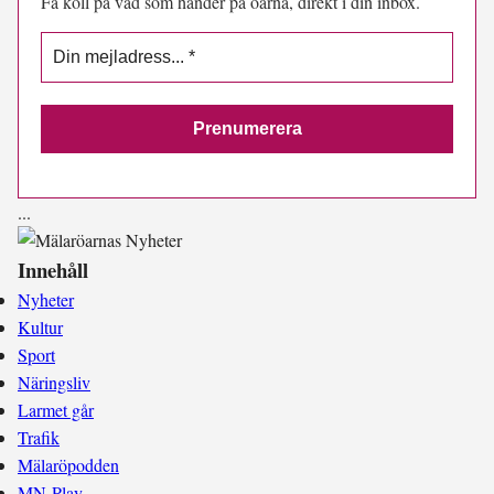
Få koll på vad som händer på öarna, direkt i din inbox.
.
.
.
Innehåll
Nyheter
Kultur
Sport
Näringsliv
Larmet går
Trafik
Mälaröpodden
MN-Play