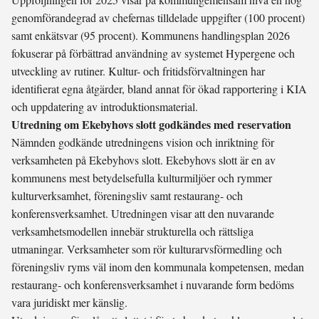
genomförandegrad av chefernas tilldelade uppgifter (100 procent)
samt enkätsvar (95 procent). Kommunens handlingsplan 2026
fokuserar på förbättrad användning av systemet Hypergene och
utveckling av rutiner. Kultur- och fritidsförvaltningen har
identifierat egna åtgärder, bland annat för ökad rapportering i KIA
och uppdatering av introduktionsmaterial.
Utredning om Ekebyhovs slott godkändes med reservation
Nämnden godkände utredningens vision och inriktning för
verksamheten på Ekebyhovs slott. Ekebyhovs slott är en av
kommunens mest betydelsefulla kulturmiljöer och rymmer
kulturverksamhet, föreningsliv samt restaurang- och
konferensverksamhet. Utredningen visar att den nuvarande
verksamhetsmodellen innebär strukturella och rättsliga
utmaningar. Verksamheter som rör kulturarvsförmedling och
föreningsliv ryms väl inom den kommunala kompetensen, medan
restaurang- och konferensverksamhet i nuvarande form bedöms
vara juridiskt mer känslig.