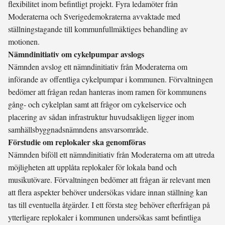
flexibilitet inom befintligt projekt. Fyra ledamöter från
Moderaterna och Sverigedemokraterna avvaktade med
ställningstagande till kommunfullmäktiges behandling av
motionen.
Nämndinitiativ om cykelpumpar avslogs
Nämnden avslog ett nämndinitiativ från Moderaterna om
införande av offentliga cykelpumpar i kommunen. Förvaltningen
bedömer att frågan redan hanteras inom ramen för kommunens
gång- och cykelplan samt att frågor om cykelservice och
placering av sådan infrastruktur huvudsakligen ligger inom
samhällsbyggnadsnämndens ansvarsområde.
Förstudie om replokaler ska genomföras
Nämnden biföll ett nämndinitiativ från Moderaterna om att utreda
möjligheten att upplåta replokaler för lokala band och
musikutövare. Förvaltningen bedömer att frågan är relevant men
att flera aspekter behöver undersökas vidare innan ställning kan
tas till eventuella åtgärder. I ett första steg behöver efterfrågan på
ytterligare replokaler i kommunen undersökas samt befintliga