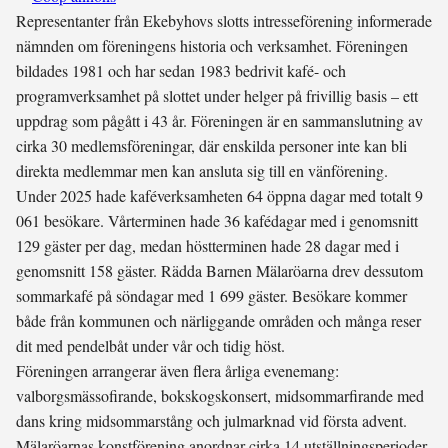
Representanter från Ekebyhovs slotts intresseförening informerade
nämnden om föreningens historia och verksamhet. Föreningen
bildades 1981 och har sedan 1983 bedrivit kafé- och
programverksamhet på slottet under helger på frivillig basis – ett
uppdrag som pågått i 43 år. Föreningen är en sammanslutning av
cirka 30 medlemsföreningar, där enskilda personer inte kan bli
direkta medlemmar men kan ansluta sig till en vänförening.
Under 2025 hade kaféverksamheten 64 öppna dagar med totalt 9
061 besökare. Vårterminen hade 36 kafédagar med i genomsnitt
129 gäster per dag, medan höstterminen hade 28 dagar med i
genomsnitt 158 gäster. Rädda Barnen Mälaröarna drev dessutom
sommarkafé på söndagar med 1 699 gäster. Besökare kommer
både från kommunen och närliggande områden och många reser
dit med pendelbåt under vår och tidig höst.
Föreningen arrangerar även flera årliga evenemang:
valborgsmässofirande, bokskogskonsert, midsommarfirande med
dans kring midsommarstång och julmarknad vid första advent.
Mälaröarnas konstförening anordnar cirka 14 utställningsperioder