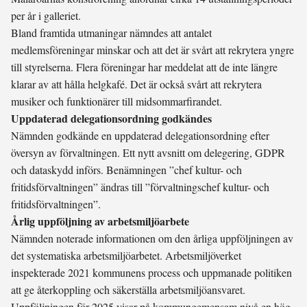
per år i galleriet.
Bland framtida utmaningar nämndes att antalet
medlemsföreningar minskar och att det är svårt att rekrytera yngre
till styrelserna. Flera föreningar har meddelat att de inte längre
klarar av att hålla helgkafé. Det är också svårt att rekrytera
musiker och funktionärer till midsommarfirandet.
Uppdaterad delegationsordning godkändes
Nämnden godkände en uppdaterad delegationsordning efter
översyn av förvaltningen. Ett nytt avsnitt om delegering, GDPR
och dataskydd införs. Benämningen ”chef kultur- och
fritidsförvaltningen” ändras till ”förvaltningschef kultur- och
fritidsförvaltningen”.
Årlig uppföljning av arbetsmiljöarbete
Nämnden noterade informationen om den årliga uppföljningen av
det systematiska arbetsmiljöarbetet. Arbetsmiljöverket
inspekterade 2021 kommunens process och uppmanade politiken
att ge återkoppling och säkerställa arbetsmiljöansvaret.
Uppföljningen för 2025 visar på kommungemensam nivå en hög