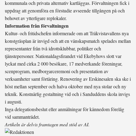
kommunala och privata alternativ kartläggas. Förvaltningen fick i
uppdrag att genomföra en förstudie avseende tillgången på och
behovet av ytterligare replokaler.
Information från förvaltningen
Kultur- och fritidschefen informerade om att Träkvistavallens nya
konstgräsplan är invigd och att en vänskapsmatch spelades mellan
representanter från två idrottsklubbar, politiker och
tjänstepersoner. Nationaldagsfirandet vid Ekebyhovs slott var
lyckat med cirka 2 000 besökare, 17 medverkande föreningar,
scenprogram, medborgarceremoni och presentation av
verksamheter samt förtäring. Renovering av Erskinesalen ska ske i
höst mellan september och halva oktober med nya stolar och ny
teknik. Konstnärlig gestaltning vid och i Sanduddens skola invigs
i augusti.
Inga delegationsbeslut eller anmälningar för kännedom förelåg
vid sammanträdet.
Artikeln är delvis framtagen med stöd av AI.