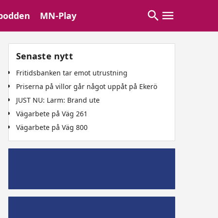
podden
MN-Play
Senaste nytt
Fritidsbanken tar emot utrustning
Priserna på villor går något uppåt på Ekerö
JUST NU: Larm: Brand ute
Vägarbete på Väg 261
Vägarbete på Väg 800
Mälaröpodd