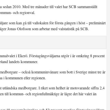
örsta sedan 2010. Med tre månader till valet har SCB sammanställt
0 kommun- och regionval.
are som kan gå till vallokalen för första gången i höst – preliminärt
säger Jonas Olofsson som arbetar med valstatistik på SCB.
unalvalet i Ekerö. Förstagångsväljarna utgör i år omkring 8 procent
n bland landets kommuner.
medborgare – också kommuninvånare som bott i Sverige minst tre år
na i kommunen eller regionen.
utländska medborgare. I riket som helhet är motsvarande siffra 2,4
en till kommun- och regionfullmäktige är lägre det här valet än
ger 48 procent kvinnliga och 52 procent manliga förstagångsväljare.