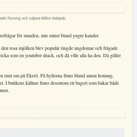
ela Törning och säljare Måns Kalajoki.
rfrågar för stunden, inte minst bland yngre kunder.
När den rosa mjölken blev populär ringde ungdomar och frågade
ricka som en youtuber drack, och då ville alla ha den. Då gäller
en runt om på Ekerö. På hyllorna finns bland annat honung,
t. I butikens källare finns dessutom ett bageri som bakar både
unen.