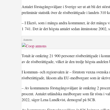
Antalet förstagångsväljare i Sverige ser ut att bli det st
preliminär statistik över de röstberättigade i landets 31
– I Ekerö, som i många andra kommuner, är det många välj
1 741. Det är det högsta antalet sedan åtminstone 2002, 
Totalt är omkring 21 900 personer röstberättigade i komm
av de röstberättigade, vilket är den tredje högsta andele
I kommun- och regionvalen är – förutom vuxna svenska 
röstberättigade, liksom alla EU-medborgare som är skriv
– Av kommunens förstagångsväljare är omkring 2 procent 
procent. Antalet utländska medborgare som får rösta i val
2022, säger Lena Lundkvist, demograf på SCB.
Av kommunens förstagångsväljare är 836 kvinnor, vilket 