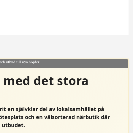
och utbud till nya höjder.
n med det stora
t en självklar del av lokalsamhället på
ötesplats och en välsorterad närbutik där
 utbudet.