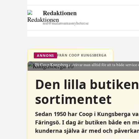
Redaktionen
red@malaroarnasnyheter.se
FRÅN COOP KUNGSBERGA
ANNONS
På Coop Kungsberga strävar man alltid för att ta både service 
Den lilla butike
sortimentet
Sedan 1950 har Coop i Kungsberga vari
Färingsö. I dag är butiken både en m
kunderna själva är med och påverkar