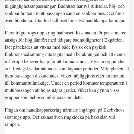
tillgänglighetsanpassningar. Badhuset har två rullstolar, höj- och
sänkbar botten i multibassängen samt en sänkbar hiss. Det finns
även hörslinga. Utanför badhuset finns två handikapparkeringar.
Flera frågor togs upp kring badhuset. Kostnaden för pensionärer
ansågs för hög jämfört med tidigare badmöjligheter i Ekgården.
Det påpekades att vuxna med både fysisk och psykisk
funktionsnedsättning inte tagits med i beräkningen och att denna
målgrupp behöver hjälp för att kunna simma. Vissa morgontider
och fredagskvällar nämndes som lugnare perioder. Möjligheten att
hyra bassängen diskuterades, vilket möjliggjorts efter en motion
till kommunfullmäktige. Under en period kommer temperaturen i
multibassängen att höjas några grader, vilket kan gynna vissa
grupper som behöver informeras om detta.
Frågan om handikapparkering närmare ingången på Ekebyhovs
slott togs upp. Det saknas även ringklocka på baksidan vid
rampen.