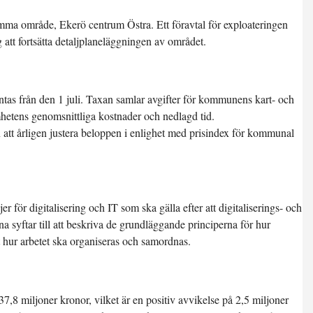
samma område, Ekerö centrum Östra. Ett föravtal för exploateringen
tt fortsätta detaljplaneläggningen av området.
as från den 1 juli. Taxan samlar avgifter för kommunens kart- och
etens genomsnittliga kostnader och nedlagd tid.
tt årligen justera beloppen i enlighet med prisindex för kommunal
r för digitalisering och IT som ska gälla efter att digitaliserings- och
 syftar till att beskriva de grundläggande principerna för hur
 hur arbetet ska organiseras och samordnas.
,8 miljoner kronor, vilket är en positiv avvikelse på 2,5 miljoner