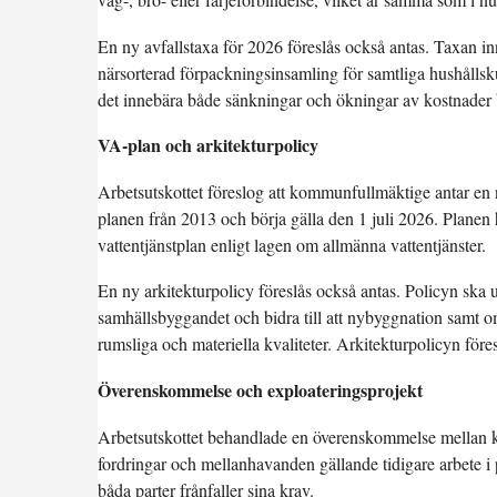
En ny avfallstaxa för 2026 föreslås också antas. Taxan inn
närsorterad förpackningsinsamling för samtliga hushålls
det innebära både sänkningar och ökningar av kostnade
VA-plan och arkitekturpolicy
Arbetsutskottet föreslog att kommunfullmäktige antar en
planen från 2013 och börja gälla den 1 juli 2026. Planen h
vattentjänstplan enligt lagen om allmänna vattentjänster.
En ny arkitekturpolicy föreslås också antas. Policyn ska ut
samhällsbyggandet och bidra till att nybyggnation samt
rumsliga och materiella kvaliteter. Arkitekturpolicyn för
Överenskommelse och exploateringsprojekt
Arbetsutskottet behandlade en överenskommelse mellan
fordringar och mellanhavanden gällande tidigare arbete 
båda parter frånfaller sina krav.