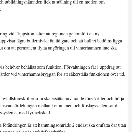
h utbildningsnämnden fick ta ställning till en motion om
.
ing vid Tappström efter att regionen genomfört en ny
ppvisar lägre bullernivåer än tidigare och att bullret bedöms ligga
lut om att permanent flytta angöringen till vinterhamnen inte ska
vis behöver behållas som funktion. Förvaltningen får i uppdrag att
rder vid vinterhamnsbryggan för att säkerställa funktionen över tid.
avfallsföreskrifter som ska ersätta nuvarande föreskrifter och börja
iga ansvarsfördelningen mellan kommunen och Roslagsvatten samt
gssystemet med fyrfackskärl.
ra förändringen är att hämtningsområde 2 endast ska omfatta öar utan
varande gällande avfallsföreskrifter.