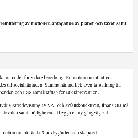
 remittering av motioner, antagande av planer och taxor samt
olika nämnder för vidare beredning. En motion om att utreda
des till socialnämnden. Samma nämnd fick även ta ställning till
oenden och LSS samt krafttag för suicidprevention.
dlig särredovisning av VA- och avfallskollektiven, finansiella mål
roendevalda samt möjligheten att bygga en ny gångväg vid
n motion om att rädda Stockbygården och skapa ett