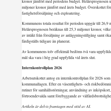
kronor jämfört med periodens budget. Helårsprognosen upp
miljoner kronor jämfört med årets budget. Överskottet f
fastighetsförsäljning och exploatering.
Kommunens totala resultat för perioden uppgår till 26,9 mi
Helårsprognosen beräknas till 25,3 miljoner kronor, vilke
av intäkt från försäljning av anläggningstillgång samt ök
färdigställs tidigare än planerat.
Av kommunens tolv effektmål bedöms två vara uppfyllda i 
mål ska vara i hög grad uppfyllda vid årets slut.
Internkontrollplan 2026
Arbetsutskottet antog en internkontrollplan för 2026 som
kommunallagen. Efter en väsentlighets- och riskbedömning
rutiner för samhällsstörningar, användning av inköpskort, 
förtroendevalda samt förebyggande av välfärdsbrottslighe
Artikeln är delvis framtagen med stöd av AI.