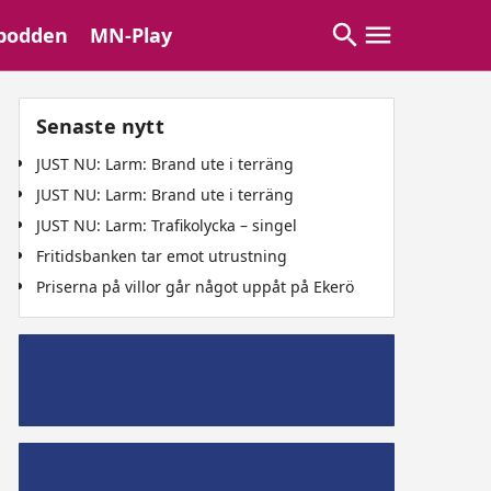
podden
MN-Play
Senaste nytt
JUST NU: Larm: Brand ute i terräng
JUST NU: Larm: Brand ute i terräng
JUST NU: Larm: Trafikolycka – singel
Fritidsbanken tar emot utrustning
Priserna på villor går något uppåt på Ekerö
Mälaröpodd