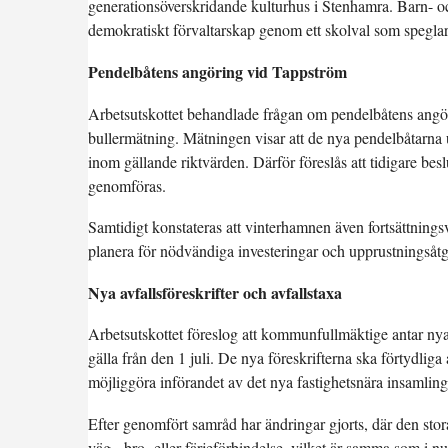
generationsöverskridande kulturhus i Stenhamra. Barn- oc
demokratiskt förvaltarskap genom ett skolval som speglar
Pendelbåtens angöring vid Tappström
Arbetsutskottet behandlade frågan om pendelbåtens angör
bullermätning. Mätningen visar att de nya pendelbåtarna u
inom gällande riktvärden. Därför föreslås att tidigare bes
genomföras.
Samtidigt konstateras att vinterhamnen även fortsättnings
planera för nödvändiga investeringar och upprustningsåtgä
Nya avfallsföreskrifter och avfallstaxa
Arbetsutskottet föreslog att kommunfullmäktige antar nya 
gälla från den 1 juli. De nya föreskrifterna ska förtydl
möjliggöra införandet av det nya fastighetsnära insamlin
Efter genomfört samråd har ändringar gjorts, där den sto
väg-, bro- eller färjeförbindelse, vilket är samma som i nu