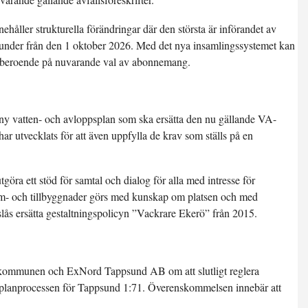
ehåller strukturella förändringar där den största är införandet av
kunder från den 1 oktober 2026. Med det nya insamlingssystemet kan
r beroende på nuvarande val av abonnemang.
 ny vatten- och avloppsplan som ska ersätta den nu gällande VA-
ar utvecklats för att även uppfylla de krav som ställs på en
göra ett stöd för samtal och dialog för alla med intresse för
 om- och tillbyggnader görs med kunskap om platsen och med
eslås ersätta gestaltningspolicyn ”Vackrare Ekerö” från 2015.
 kommunen och ExNord Tappsund AB om att slutligt reglera
i planprocessen för Tappsund 1:71. Överenskommelsen innebär att