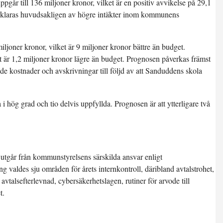
går till 136 miljoner kronor, vilket är en positiv avvikelse på 29,1
örklaras huvudsakligen av högre intäkter inom kommunens
ljoner kronor, vilket är 9 miljoner kronor bättre än budget.
t är 1,2 miljoner kronor lägre än budget. Prognosen påverkas främst
ade kostnader och avskrivningar till följd av att Sanduddens skola
hög grad och tio delvis uppfyllda. Prognosen är att ytterligare två
 utgår från kommunstyrelsens särskilda ansvar enligt
 valdes sju områden för årets internkontroll, däribland avtalstrohet,
avtalsefterlevnad, cybersäkerhetslagen, rutiner för arvode till
t.