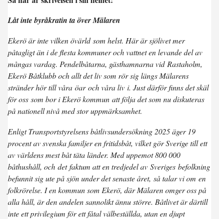
Låt inte byråkratin ta över Mälaren
Ekerö är inte vilken övärld som helst. Här är sjölivet mer
påtagligt än i de flesta kommuner och vattnet en levande del av
mångas vardag. Pendelbåtarna, gästhamnarna vid Rastaholm,
Ekerö Båtklubb och allt det liv som rör sig längs Mälarens
stränder hör till våra öar och våra liv i. Just därför finns det skäl
för oss som bor i Ekerö kommun att följa det som nu diskuteras
på nationell nivå med stor uppmärksamhet.
Enligt Transportstyrelsens båtlivsundersökning 2025 äger 19
procent av svenska familjer en fritidsbåt, vilket gör Sverige till ett
av världens mest båt täta länder. Med uppemot 800 000
båthushåll, och det faktum att en tredjedel av Sveriges befolkning
befunnit sig ute på sjön under det senaste året, så talar vi om en
folkrörelse. I en kommun som Ekerö, där Mälaren omger oss på
alla håll, är den andelen sannolikt ännu större. Båtlivet är därtill
inte ett privilegium för ett fåtal välbeställda, utan en djupt