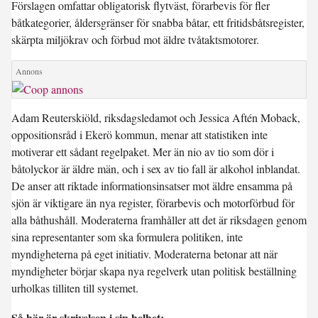
Förslagen omfattar obligatorisk flytväst, förarbevis för fler
båtkategorier, åldersgränser för snabba båtar, ett fritidsbåtsregister,
skärpta miljökrav och förbud mot äldre tvåtaktsmotorer.
Adam Reuterskiöld, riksdagsledamot och Jessica Aftén Moback,
oppositionsråd i Ekerö kommun, menar att statistiken inte
motiverar ett sådant regelpaket. Mer än nio av tio som dör i
båtolyckor är äldre män, och i sex av tio fall är alkohol inblandat.
De anser att riktade informationsinsatser mot äldre ensamma på
sjön är viktigare än nya register, förarbevis och motorförbud för
alla båthushåll. Moderaterna framhåller att det är riksdagen genom
sina representanter som ska formulera politiken, inte
myndigheterna på eget initiativ. Moderaterna betonar att när
myndigheter börjar skapa nya regelverk utan politisk beställning
urholkas tilliten till systemet.
Så här är skrivelsen i sin helhet: