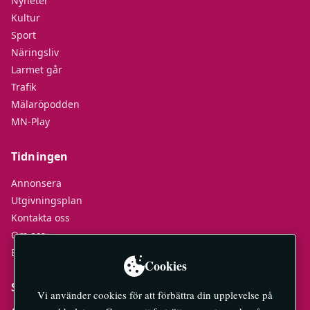
Nyheter
Kultur
Sport
Näringsliv
Larmet går
Trafik
Mälaröpodden
MN-Play
Tidningen
Annonsera
Utgivningsplan
Kontakta oss
Om oss
E-tidningar
Cookies
Socialt
Vi använder cookies för att förbättra din upplevelse på