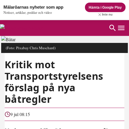
Mälaröarnas nyheter som app
Hämta i Google Play
Notiser, artiklar, poddar och video
Inte nu
(Foto: Pixabay Chris Muschard)
Kritik mot
Transportstyrelsens
förslag på nya
båtregler
9 jul 08:15