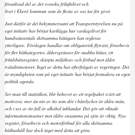
förankrad del av det svenska friluftslivet och
livet i Ekerö kommun som de flesta av oss tar för givet.
Just därför är det bekymmersamt att Transportstyrelsen nu på
eget initiativ har börjat kartlägga hur vardagslivet för
hundratusentals skötsamma båtägare kan regleras
ytterligare. Förslagen handlar om obligatorisk flytväst, förarbevis
för fler båtkategorier, åldersgränser för snabba båtar, ett
fritidsbåtsregister, skärpta miljökrav och förbud mot äldre
tvåtaktsmotorer. Inget av detta har efterfrågats av regeringen. Det
är myndigheten som på eget initiativ har börjat formulera en egen
politisk agenda.
Ser man till statistiken, blir behovet av ett regelpaket svårt att
motivera: mer än nio av tio som dör i båtolyckor är äldre män,
och i sex av tio fall är alkohol inblandat. Det gör att riktade
informationsinsatser mot äldre ensamma på sjön är viktig. Nya
register, förarbevis och motorförbud för alla skötsamma
båthushåll har dock inget med detta att göra.