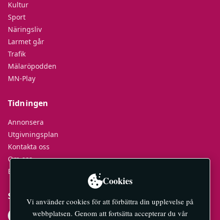
Kultur
Sport
Näringsliv
Larmet går
Trafik
Mälaröpodden
MN-Play
Tidningen
Annonsera
Utgivningsplan
Kontakta oss
Om oss
E-tidningar
Cookies
Socialt
Vi använder cookies för att förbättra din upplevelse på
webbplatsen. Genom att fortsätta accepterar du vår