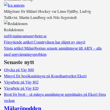
Målgörare för Mälarö Hockey var Linus Fjällby, Ludvig
Tallkvist, Martin Lundberg och Nils Segerstedt
Redaktionen
red@malaroarnasnyheter.se
Föregående artikel
Countryduon har släppt ny singel
Nästa artikel
Mälaröbornas senaste anmälningar till ARN – alla
med uppvärmningsproblem
Senaste nytt
Olycka på Väg 800
Mingel för besöksnäringen på Konsthantverket Ekerö
Vägarbete på Väg 802
Vägarbete på Väg 820
Brott för brott – så många anmälningar upprättades på Ekerö förra
veckan
Mälaröpodden