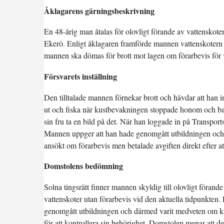
Åklagarens gärningsbeskrivning
En 48-årig man åtalas för olovligt förande av vattenskoter
Ekerö. Enligt åklagaren framförde mannen vattenskotern 
mannen ska dömas för brott mot lagen om förarbevis för v
Försvarets inställning
Den tilltalade mannen förnekar brott och hävdar att han in
ut och fiska när kustbevakningen stoppade honom och ba
sin fru ta en bild på det. När han loggade in på Transpor
Mannen uppger att han hade genomgått utbildningen och v
ansökt om förarbevis men betalade avgiften direkt efter at
Domstolens bedömning
Solna tingsrätt finner mannen skyldig till olovligt föran
vattenskoter utan förarbevis vid den aktuella tidpunkten
genomgått utbildningen och därmed varit medveten om kra
för att kontrollera sin behörighet. Domstolen menar att de