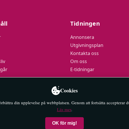
åll
Tidningen
r
Annonsera
Utgivningsplan
Kontakta oss
liv
Om oss
 går
E-tidningar
podden
Cookies
y
förbättra din upplevelse på webbplatsen. Genom att fortsätta accepterar 
Läs mer
.
OK för mig!