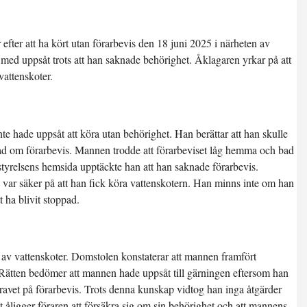
 efter att ha kört utan förarbevis den 18 juni 2025 i närheten av
med uppsåt trots att han saknade behörighet. Åklagaren yrkar på att
attenskoter.
te hade uppsåt att köra utan behörighet. Han berättar att han skulle
d om förarbevis. Mannen trodde att förarbeviset låg hemma och bad
tstyrelsens hemsida upptäckte han att han saknade förarbevis.
ar säker på att han fick köra vattenskotern. Han minns inte om han
t ha blivit stoppad.
de av vattenskoter. Domstolen konstaterar att mannen framfört
. Rätten bedömer att mannen hade uppsåt till gärningen eftersom han
vet på förarbevis. Trots denna kunskap vidtog han inga åtgärder
t åligger föraren att försäkra sig om sin behörighet och att mannens