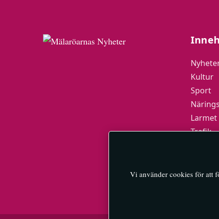
Inneh
Nyhete
Kultur
Sport
Närings
Larmet
Trafik
Mälarö
MN-Pla
Vi använder cookies för att 