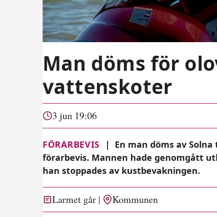
Man döms för olo
vattenskoter
3 jun 19:06
FÖRARBEVIS
|
En man döms av Solna t
förarbevis. Mannen hade genomgått utbi
han stoppades av kustbevakningen.
Larmet går
Kommunen