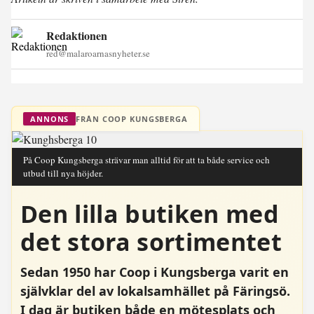
Redaktionen
red@malaroarnasnyheter.se
FRÅN COOP KUNGSBERGA
ANNONS
På Coop Kungsberga strävar man alltid för att ta både service och
utbud till nya höjder.
Den lilla butiken med
det stora sortimentet
Sedan 1950 har Coop i Kungsberga varit en
självklar del av lokalsamhället på Färingsö.
I dag är butiken både en mötesplats och