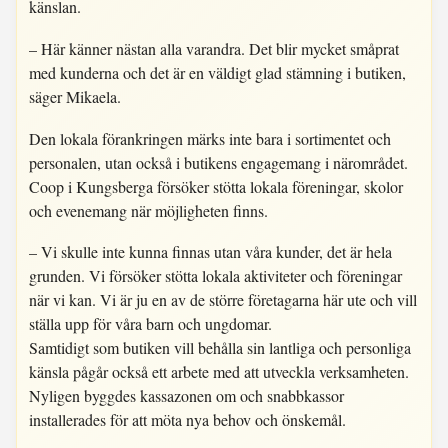
känslan.
– Här känner nästan alla varandra. Det blir mycket småprat
med kunderna och det är en väldigt glad stämning i butiken,
säger Mikaela.
Den lokala förankringen märks inte bara i sortimentet och
personalen, utan också i butikens engagemang i närområdet.
Coop i Kungsberga försöker stötta lokala föreningar, skolor
och evenemang när möjligheten finns.
– Vi skulle inte kunna finnas utan våra kunder, det är hela
grunden. Vi försöker stötta lokala aktiviteter och föreningar
när vi kan. Vi är ju en av de större företagarna här ute och vill
ställa upp för våra barn och ungdomar.
Samtidigt som butiken vill behålla sin lantliga och personliga
känsla pågår också ett arbete med att utveckla verksamheten.
Nyligen byggdes kassazonen om och snabbkassor
installerades för att möta nya behov och önskemål.