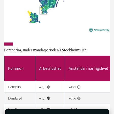
Förändring under mandatperioden i Stockholms län
Kommun
Arbetslöshet
Anställda i näringslivet
Botkyrka
−1,1 🟢
−125 ⚪
Danderyd
+1,1 🔴
−356 🔴
Ekerö
+0,6 🔴
−6 ⚪