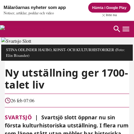
Mälaröarnas nyheter som app
Hämta i Google Play
Notiser, artiklar, poddar och video
Inte nu
STINA ODLINDER HAUBO, KONST- OCH KULTURHISTORIKER
(Foto:
Elin Bisander)
Ny utställning ger 1700-
talet liv
26 feb 07:06
SVARTSJÖ
|
Svartsjö slott öppnar nu sin
första kulturhistoriska utställning. I flera rum
som länge stått utan möbler har historiska