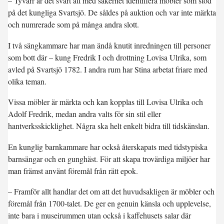
– Tyvärr är det svårt att med säkerhet identifiera möbler som stod
på det kungliga Svartsjö. De såldes på auktion och var inte märkta
och numrerade som på många andra slott.
I två sängkammare har man ändå knutit inredningen till personer
som bott där – kung Fredrik I och drottning Lovisa Ulrika, som
avled på Svartsjö 1782. I andra rum har Stina arbetat friare med
olika teman.
Vissa möbler är märkta och kan kopplas till Lovisa Ulrika och
Adolf Fredrik, medan andra valts för sin stil eller
hantverksskicklighet. Några ska helt enkelt bidra till tidskänslan.
En kunglig barnkammare har också återskapats med tidstypiska
barnsängar och en gunghäst. För att skapa trovärdiga miljöer har
man främst använt föremål från rätt epok.
– Framför allt handlar det om att det huvudsakligen är möbler och
föremål från 1700-talet. De ger en genuin känsla och upplevelse,
inte bara i museirummen utan också i kaffehusets salar där