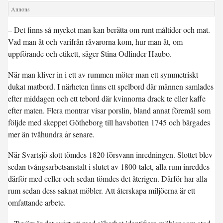
– Det finns så mycket man kan berätta om runt måltider och mat.
Vad man åt och varifrån råvarorna kom, hur man åt, om
uppförande och etikett, säger Stina Odlinder Haubo.
När man kliver in i ett av rummen möter man ett symmetriskt
dukat matbord. I närheten finns ett spelbord där männen samlades
efter middagen och ett tebord där kvinnorna drack te eller kaffe
efter maten. Flera montrar visar porslin, bland annat föremål som
följde med skeppet Götheborg till havsbotten 1745 och bärgades
mer än tvåhundra år senare.
När Svartsjö slott tömdes 1820 försvann inredningen. Slottet blev
sedan tvångsarbetsanstalt i slutet av 1800-talet, alla rum inreddes
därför med celler och sedan tömdes det återigen. Därför har alla
rum sedan dess saknat möbler. Att återskapa miljöerna är ett
omfattande arbete.