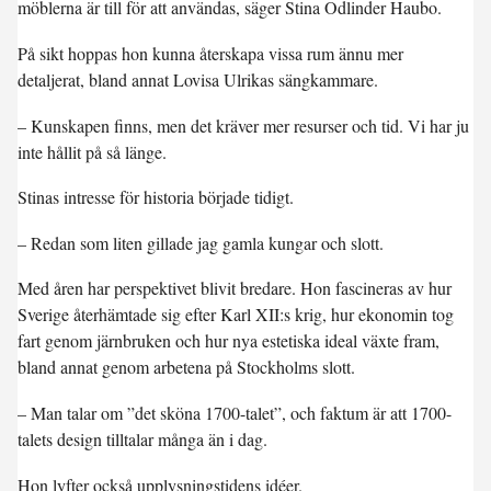
möblerna är till för att användas, säger Stina Odlinder Haubo.
På sikt hoppas hon kunna återskapa vissa rum ännu mer
detaljerat, bland annat Lovisa Ulrikas sängkammare.
– Kunskapen finns, men det kräver mer resurser och tid. Vi har ju
inte hållit på så länge.
Stinas intresse för historia började tidigt.
– Redan som liten gillade jag gamla kungar och slott.
Med åren har perspektivet blivit bredare. Hon fascineras av hur
Sverige återhämtade sig efter Karl XII:s krig, hur ekonomin tog
fart genom järnbruken och hur nya estetiska ideal växte fram,
bland annat genom arbetena på Stockholms slott.
– Man talar om ”det sköna 1700-talet”, och faktum är att 1700-
talets design tilltalar många än i dag.
Hon lyfter också upplysningstidens idéer.