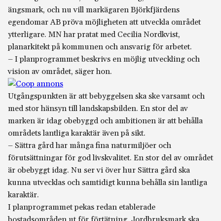
ängsmark, och nu vill markägaren Björkfjärdens
egendomar AB pröva möjligheten att utveckla området
ytterligare. MN har pratat med Cecilia Nordkvist,
planarkitekt på kommunen och ansvarig för arbetet.
– I planprogrammet beskrivs en möjlig utveckling och
vision av området, säger hon.
Utgångspunkten är att bebyggelsen ska ske varsamt och
med stor hänsyn till landskapsbilden. En stor del av
marken är idag obebyggd och ambitionen är att behålla
områdets lantliga karaktär även på sikt.
– Sättra gård har många fina naturmiljöer och
förutsättningar för god livskvalitet. En stor del av området
är obebyggt idag. Nu ser vi över hur Sättra gård ska
kunna utvecklas och samtidigt kunna behålla sin lantliga
karaktär.
I planprogrammet pekas redan etablerade
bostadsområden ut för förtätning. Jordbruksmark ska