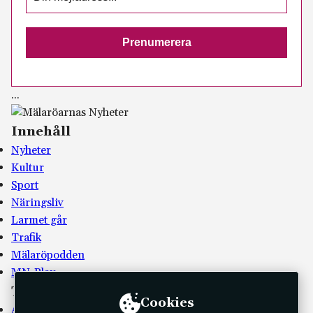
.
.
.
Innehåll
Nyheter
Kultur
Sport
Näringsliv
Larmet går
Trafik
Mälaröpodden
MN-Play
Tidningen
Cookies
Annonsera