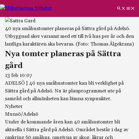
40 nya småhustomter planeras på Sättra gård på Adelsö.
Utbyggnad sker varsamt med ett till två hus per år och den
lantliga karaktären ska bevaras.
(Foto: Thomas Älgekrans)
Nya tomter planeras på Sättra
gård
13 feb 10:07
ADELSÖ
|
40 nya småhustomter kan bli verklighet på
Sättra gård på Adelsö. Nu är planprogrammet ute på
samråd och allmänheten kan lämna synpunkter.
Nyheter
Munsö/Adelsö
Under de kommande åren kan 40 småhustomter bli
aktuella i Sättra gård på Adelsö. Området består i dag av
omkring 60 småhus, omgivna av skog, åkrar och