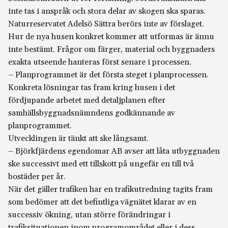
inte tas i anspråk och stora delar av skogen ska sparas.
Naturreservatet Adelsö Sättra berörs inte av förslaget.
Hur de nya husen konkret kommer att utformas är ännu
inte bestämt. Frågor om färger, material och byggnaders
exakta utseende hanteras först senare i processen.
– Planprogrammet är det första steget i planprocessen.
Konkreta lösningar tas fram kring husen i det
fördjupande arbetet med detaljplanen efter
samhällsbyggnadsnämndens godkännande av
planprogrammet.
Utvecklingen är tänkt att ske långsamt.
– Björkfjärdens egendomar AB avser att låta utbyggnaden
ske successivt med ett tillskott på ungefär en till två
bostäder per år.
När det gäller trafiken har en trafikutredning tagits fram
som bedömer att det befintliga vägnätet klarar av en
successiv ökning, utan större förändringar i
trafiksituationen inom programområdet eller i dess