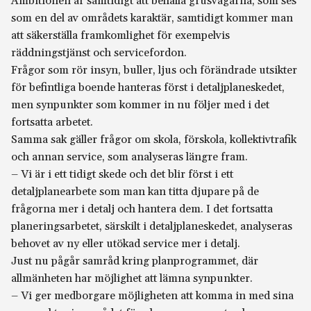
Ambitionen är samtidigt att behålla grusvägarna, som ses
som en del av områdets karaktär, samtidigt kommer man
att säkerställa framkomlighet för exempelvis
räddningstjänst och servicefordon.
Frågor som rör insyn, buller, ljus och förändrade utsikter
för befintliga boende hanteras först i detaljplaneskedet,
men synpunkter som kommer in nu följer med i det
fortsatta arbetet.
Samma sak gäller frågor om skola, förskola, kollektivtrafik
och annan service, som analyseras längre fram.
– Vi är i ett tidigt skede och det blir först i ett
detaljplanearbete som man kan titta djupare på de
frågorna mer i detalj och hantera dem. I det fortsatta
planeringsarbetet, särskilt i detaljplaneskedet, analyseras
behovet av ny eller utökad service mer i detalj.
Just nu pågår samråd kring planprogrammet, där
allmänheten har möjlighet att lämna synpunkter.
– Vi ger medborgare möjligheten att komma in med sina