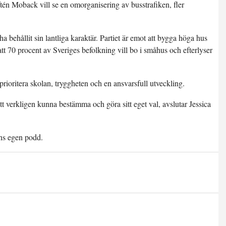
ftén Moback vill se en omorganisering av busstrafiken, fler
a behållit sin lantliga karaktär. Partiet är emot att bygga höga hus
t 70 procent av Sveriges befolkning vill bo i småhus och efterlyser
prioritera skolan, tryggheten och en ansvarsfull utveckling.
t verkligen kunna bestämma och göra sitt eget val, avslutar Jessica
ns egen podd.