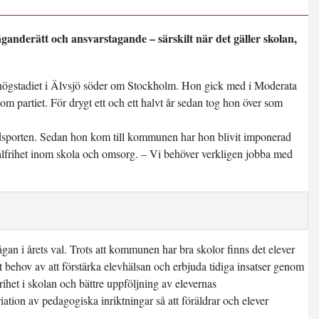
äganderätt och ansvarstagande – särskilt när det gäller skolan,
 högstadiet i Älvsjö söder om Stockholm. Hon gick med i Moderata
 partiet. För drygt ett och ett halvt år sedan tog hon över som
ridsporten. Sedan hon kom till kommunen har hon blivit imponerad
alfrihet inom skola och omsorg. – Vi behöver verkligen jobba med
gan i årets val. Trots att kommunen har bra skolor finns det elever
rt behov av att förstärka elevhälsan och erbjuda tidiga insatser genom
ihet i skolan och bättre uppföljning av elevernas
iation av pedagogiska inriktningar så att föräldrar och elever