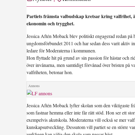
Partiets främsta valbudskap kretsar kring valfrihet, 
ekonomin och trygghet.
Jessica Aftén Moback blev politiskt engagerad redan på
ungdomsförbundet 2011 och har sedan dess varit aktiv inom
ledare för Moderaterna i kommunen.
Hon flyttade hit på grund av sin passion för hästar och 
över invånarna, men samtidigt förvånad över bristen på v
valfriheten, betonar hon.
Jessica Aftén Moback lyfter skolan som den viktigaste frå
som fastnar hemma eller inte får rätt stöd. Hon ser ett sto
exempelvis akutskola. Moderaterna vill också se mer valfr
kunskapsutveckling. Dessutom vill partiet se en större var
verkligen kan välja den skola som passar bäst.