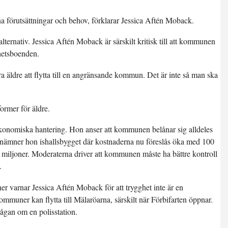
gna förutsättningar och behov, förklarar Jessica Aftén Moback.
lternativ. Jessica Aftén Moback är särskilt kritisk till att kommunen
hetsboenden.
åra äldre att flytta till en angränsande kommun. Det är inte så man ska
ormer för äldre.
konomiska hantering. Hon anser att kommunen belånar sig alldeles
l nämner hon ishallsbygget där kostnaderna nu föreslås öka med 100
 miljoner. Moderaterna driver att kommunen måste ha bättre kontroll
.
r varnar Jessica Aftén Moback för att trygghet inte är en
kommuner kan flytta till Mälaröarna, särskilt när Förbifarten öppnar.
rågan om en polisstation.