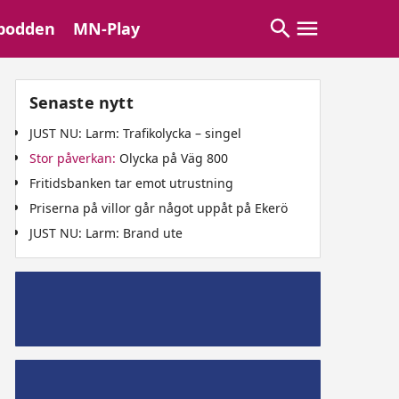
podden
MN-Play
Senaste nytt
JUST NU: Larm: Trafikolycka – singel
Stor påverkan:
Olycka på Väg 800
Fritidsbanken tar emot utrustning
Priserna på villor går något uppåt på Ekerö
JUST NU: Larm: Brand ute
Mälaröpodd