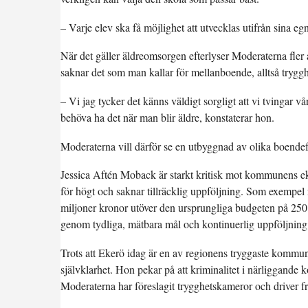
– Varje elev ska få möjlighet att utvecklas utifrån sina e
När det gäller äldreomsorgen efterlyser Moderaterna fler a
saknar det som man kallar för mellanboende, alltså trygg
– Vi jag tycker det känns väldigt sorgligt att vi tvingar v
behöva ha det när man blir äldre, konstaterar hon.
Moderaterna vill därför se en utbyggnad av olika boendef
Jessica Aftén Moback är starkt kritisk mot kommunens e
för högt och saknar tillräcklig uppföljning. Som exempe
miljoner kronor utöver den ursprungliga budgeten på 250
genom tydliga, mätbara mål och kontinuerlig uppföljning
Trots att Ekerö idag är en av regionens tryggaste kommune
självklarhet. Hon pekar på att kriminalitet i närliggande 
Moderaterna har föreslagit trygghetskameror och driver f