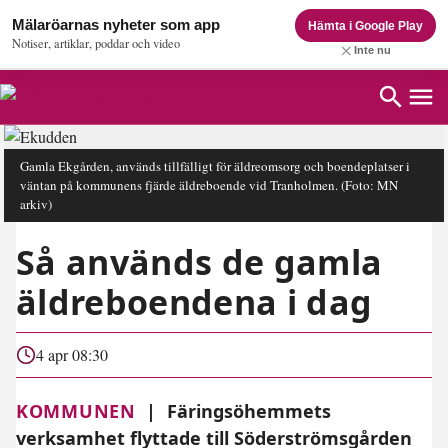
Mälaröarnas nyheter som app
Hämta i Google Play
Notiser, artiklar, poddar och video
Inte nu
Gamla Ekgården, används tillfälligt för äldreomsorg och boendeplatser i
väntan på kommunens fjärde äldreboende vid Tranholmen.
(Foto: MN
arkiv)
Så används de gamla
äldreboendena i dag
4 apr 08:30
KOMMUNEN
|
Färingsöhemmets
verksamhet flyttade till Söderströmsgården