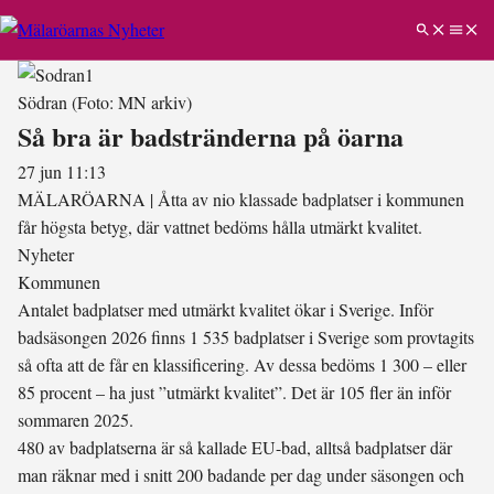
Södran
(Foto: MN arkiv)
Så bra är badstränderna på öarna
27 jun 11:13
MÄLARÖARNA
|
Åtta av nio klassade badplatser i kommunen
får högsta betyg, där vattnet bedöms hålla utmärkt kvalitet.
Nyheter
Kommunen
Antalet badplatser med utmärkt kvalitet ökar i Sverige. Inför
badsäsongen 2026 finns 1 535 badplatser i Sverige som provtagits
så ofta att de får en klassificering. Av dessa bedöms 1 300 – eller
85 procent – ha just ”utmärkt kvalitet”. Det är 105 fler än inför
sommaren 2025.
480 av badplatserna är så kallade EU-bad, alltså badplatser där
man räknar med i snitt 200 badande per dag under säsongen och