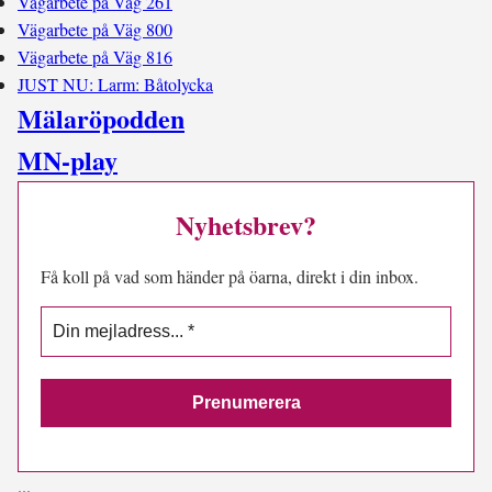
Vägarbete på Väg 261
Vägarbete på Väg 800
Vägarbete på Väg 816
JUST NU: Larm: Båtolycka
Mälaröpodden
MN-play
Nyhetsbrev?
Få koll på vad som händer på öarna, direkt i din inbox.
.
.
.