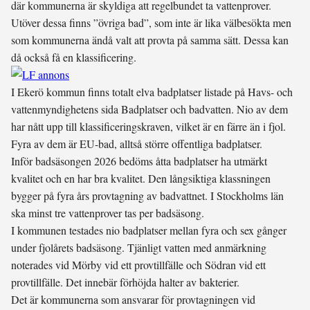
där kommunerna är skyldiga att regelbundet ta vattenprover.
Utöver dessa finns ”övriga bad”, som inte är lika välbesökta men
som kommunerna ändå valt att provta på samma sätt. Dessa kan
då också få en klassificering.
I Ekerö kommun finns totalt elva badplatser listade på Havs- och
vattenmyndighetens sida Badplatser och badvatten. Nio av dem
har nått upp till klassificeringskraven, vilket är en färre än i fjol.
Fyra av dem är EU-bad, alltså större offentliga badplatser.
Inför badsäsongen 2026 bedöms åtta badplatser ha utmärkt
kvalitet och en har bra kvalitet. Den långsiktiga klassningen
bygger på fyra års provtagning av badvattnet. I Stockholms län
ska minst tre vattenprover tas per badsäsong.
I kommunen testades nio badplatser mellan fyra och sex gånger
under fjolårets badsäsong. Tjänligt vatten med anmärkning
noterades vid Mörby vid ett provtillfälle och Södran vid ett
provtillfälle. Det innebär förhöjda halter av bakterier.
Det är kommunerna som ansvarar för provtagningen vid