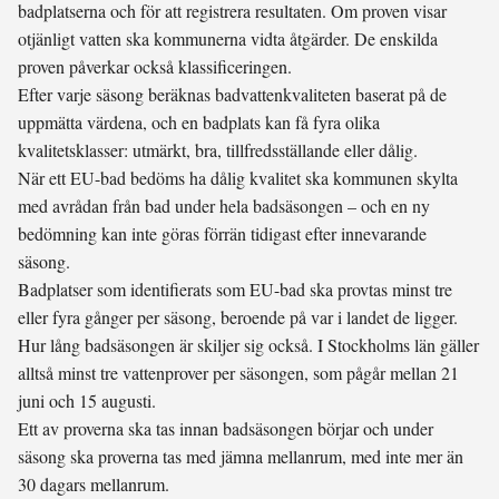
badplatserna och för att registrera resultaten. Om proven visar
otjänligt vatten ska kommunerna vidta åtgärder. De enskilda
proven påverkar också klassificeringen.
Efter varje säsong beräknas badvattenkvaliteten baserat på de
uppmätta värdena, och en badplats kan få fyra olika
kvalitetsklasser: utmärkt, bra, tillfredsställande eller dålig.
När ett EU-bad bedöms ha dålig kvalitet ska kommunen skylta
med avrådan från bad under hela badsäsongen – och en ny
bedömning kan inte göras förrän tidigast efter innevarande
säsong.
Badplatser som identifierats som EU-bad ska provtas minst tre
eller fyra gånger per säsong, beroende på var i landet de ligger.
Hur lång badsäsongen är skiljer sig också. I Stockholms län gäller
alltså minst tre vattenprover per säsongen, som pågår mellan 21
juni och 15 augusti.
Ett av proverna ska tas innan badsäsongen börjar och under
säsong ska proverna tas med jämna mellanrum, med inte mer än
30 dagars mellanrum.