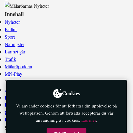
Innehåll
Nyheter
Kultur
Sport
Näringsliv
Larmet går
Trafik
Mälaröpodden
MN-Play
Tidningen
Annonsera
Cookies
Utgivningsplan
Kontakta oss
Vi använder cookies för att förbättra din upplevelse på
Om oss
webbplatsen. Genom att fortsätta accepterar du vår
E-tidningar
användning av cookies.
Läs mer
.
Socialt