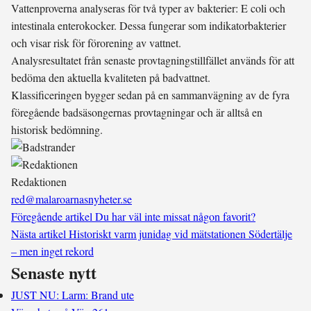
Vattenproverna analyseras för två typer av bakterier: E coli och
intestinala enterokocker. Dessa fungerar som indikatorbakterier
och visar risk för förorening av vattnet.
Analysresultatet från senaste provtagningstillfället används för att
bedöma den aktuella kvaliteten på badvattnet.
Klassificeringen bygger sedan på en sammanvägning av de fyra
föregående badsäsongernas provtagningar och är alltså en
historisk bedömning.
Redaktionen
red@malaroarnasnyheter.se
Föregående artikel
Du har väl inte missat någon favorit?
Nästa artikel
Historiskt varm junidag vid mätstationen Södertälje
– men inget rekord
Senaste nytt
JUST NU: Larm: Brand ute