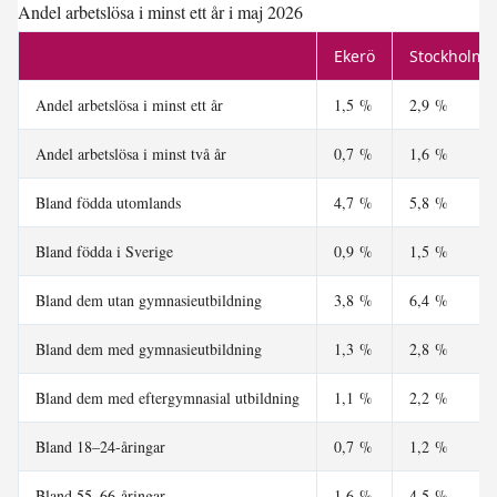
Andel arbetslösa i minst ett år i maj 2026
Ekerö
Stockholms
Andel arbetslösa i minst ett år
1,5 %
2,9 %
Andel arbetslösa i minst två år
0,7 %
1,6 %
Bland födda utomlands
4,7 %
5,8 %
Bland födda i Sverige
0,9 %
1,5 %
Bland dem utan gymnasieutbildning
3,8 %
6,4 %
Bland dem med gymnasieutbildning
1,3 %
2,8 %
Bland dem med eftergymnasial utbildning
1,1 %
2,2 %
Bland 18–24-åringar
0,7 %
1,2 %
Bland 55–66-åringar
1,6 %
4,5 %