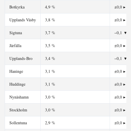
Botkyrka
4,9 %
±0,0
▸
Upplands Väsby
3,8 %
±0,0
▸
Sigtuna
3,7 %
−0,1
▼
Järfälla
3,5 %
±0,0
▸
Upplands-Bro
3,4 %
−0,1
▼
Haninge
3,1 %
±0,0
▸
Huddinge
3,1 %
±0,0
▸
Nynäshamn
3,0 %
±0,0
▸
Stockholm
3,0 %
±0,0
▸
Sollentuna
2,9 %
±0,0
▸