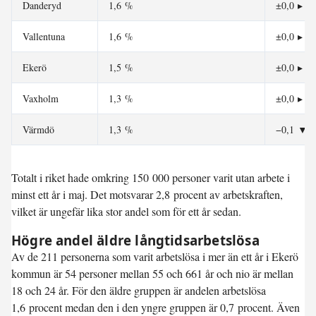
Danderyd
1,6 %
±0,0
▸
Vallentuna
1,6 %
±0,0
▸
Ekerö
1,5 %
±0,0
▸
Vaxholm
1,3 %
±0,0
▸
Värmdö
1,3 %
−0,1
▼
Totalt i riket hade omkring 150 000 personer varit utan arbete i
minst ett år i maj. Det motsvarar 2,8 procent av arbetskraften,
vilket är ungefär lika stor andel som för ett år sedan.
Högre andel äldre långtidsarbetslösa
Av de 211 personerna som varit arbetslösa i mer än ett år i Ekerö
kommun är 54 personer mellan 55 och 661 år och nio är mellan
18 och 24 år. För den äldre gruppen är andelen arbetslösa
1,6 procent medan den i den yngre gruppen är 0,7 procent. Även