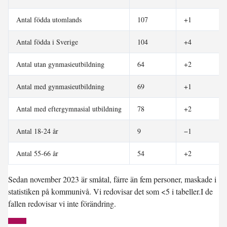
Antal födda utomlands
107
+1
Antal födda i Sverige
104
+4
Antal utan gynmasieutbildning
64
+2
Antal med gynmasieutbildning
69
+1
Antal med eftergymnasial utbildning
78
+2
Antal 18-24 år
9
−1
Antal 55-66 år
54
+2
Sedan november 2023 är småtal, färre än fem personer, maskade i
statistiken på kommunivå. Vi redovisar det som <5 i tabeller.I de
fallen redovisar vi inte förändring.