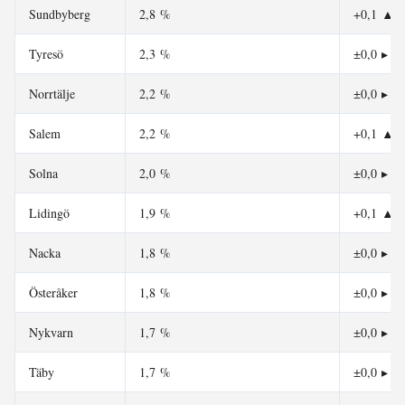
Sundbyberg
2,8 %
+0,1
▲
Tyresö
2,3 %
±0,0
▸
Norrtälje
2,2 %
±0,0
▸
Salem
2,2 %
+0,1
▲
Solna
2,0 %
±0,0
▸
Lidingö
1,9 %
+0,1
▲
Nacka
1,8 %
±0,0
▸
Österåker
1,8 %
±0,0
▸
Nykvarn
1,7 %
±0,0
▸
Täby
1,7 %
±0,0
▸