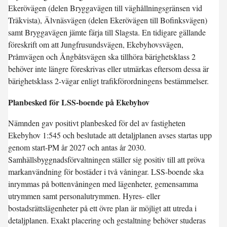
Ekerövägen (delen Bryggavägen till väghållningsgränsen vid
Träkvista), Älvnäsvägen (delen Ekerövägen till Bofinksvägen)
samt Bryggavägen jämte färja till Slagsta. En tidigare gällande
föreskrift om att Jungfrusundsvägen, Ekebyhovsvägen,
Pråmvägen och Ångbåtsvägen ska tillhöra bärighetsklass 2
behöver inte längre föreskrivas eller utmärkas eftersom dessa är
bärighetsklass 2-vägar enligt trafikförordningens bestämmelser.
Planbesked för LSS-boende på Ekebyhov
Nämnden gav positivt planbesked för del av fastigheten
Ekebyhov 1:545 och beslutade att detaljplanen avses startas upp
genom start-PM år 2027 och antas år 2030.
Samhällsbyggnadsförvaltningen ställer sig positiv till att pröva
markanvändning för bostäder i två våningar. LSS-boende ska
inrymmas på bottenvåningen med lägenheter, gemensamma
utrymmen samt personalutrymmen. Hyres- eller
bostadsrättslägenheter på ett övre plan är möjligt att utreda i
detaljplanen. Exakt placering och gestaltning behöver studeras