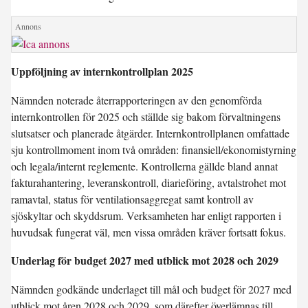
Uppföljning av internkontrollplan 2025
Nämnden noterade återrapporteringen av den genomförda
internkontrollen för 2025 och ställde sig bakom förvaltningens
slutsatser och planerade åtgärder. Internkontrollplanen omfattade
sju kontrollmoment inom två områden: finansiell/ekonomistyrning
och legala/internt reglemente. Kontrollerna gällde bland annat
fakturahantering, leveranskontroll, diarieföring, avtalstrohet mot
ramavtal, status för ventilationsaggregat samt kontroll av
sjöskyltar och skyddsrum. Verksamheten har enligt rapporten i
huvudsak fungerat väl, men vissa områden kräver fortsatt fokus.
Underlag för budget 2027 med utblick mot 2028 och 2029
Nämnden godkände underlaget till mål och budget för 2027 med
utblick mot åren 2028 och 2029, som därefter överlämnas till