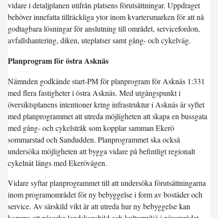
vidare i detaljplanen utifrån platsens förutsättningar. Uppdraget
behöver innefatta tillräckliga ytor inom kvartersmarken för att nå
godtagbara lösningar för anslutning till området, servicefordon,
avfallshantering, diken, uteplatser samt gång- och cykelväg.
Planprogram för östra Asknäs
Nämnden godkände start-PM för planprogram för Asknäs 1:331
med flera fastigheter i östra Asknäs. Med utgångspunkt i
översiktsplanens intentioner kring infrastruktur i Asknäs är syftet
med planprogrammet att utreda möjligheten att skapa en bussgata
med gång- och cykelstråk som kopplar samman Ekerö
sommarstad och Sandudden. Planprogrammet ska också
undersöka möjligheten att bygga vidare på befintligt regionalt
cykelnät längs med Ekerövägen.
Vidare syftar planprogrammet till att undersöka förutsättningarna
inom programområdet för ny bebyggelse i form av bostäder och
service. Av särskild vikt är att utreda hur ny bebyggelse kan
komma att påverka landskapsbild och kulturmiljö i närområdet