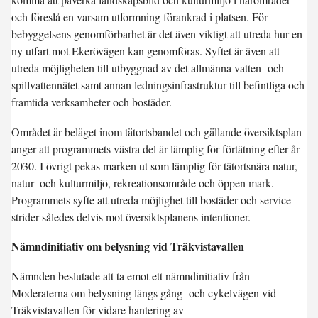
och föreslå en varsam utformning förankrad i platsen. För
bebyggelsens genomförbarhet är det även viktigt att utreda hur en
ny utfart mot Ekerövägen kan genomföras. Syftet är även att
utreda möjligheten till utbyggnad av det allmänna vatten- och
spillvattennätet samt annan ledningsinfrastruktur till befintliga och
framtida verksamheter och bostäder.
Området är beläget inom tätortsbandet och gällande översiktsplan
anger att programmets västra del är lämplig för förtätning efter år
2030. I övrigt pekas marken ut som lämplig för tätortsnära natur,
natur- och kulturmiljö, rekreationsområde och öppen mark.
Programmets syfte att utreda möjlighet till bostäder och service
strider således delvis mot översiktsplanens intentioner.
Nämndinitiativ om belysning vid Träkvistavallen
Nämnden beslutade att ta emot ett nämndinitiativ från
Moderaterna om belysning längs gång- och cykelvägen vid
Träkvistavallen för vidare hantering av