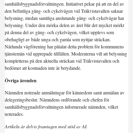
samhällsbyggnadsförvaltningen. Initiativet pekar på att en del av
den befintliga gång- och cykelvägen vid Träkvistavallen saknar
belysning, medan samtliga anslutande gång- och cykelvägar har
belysning. Under den mörka delen av året blir det mycket mörkt
på denna del av gång- och cykelvägen, vilket upplevs som
obehagligt av både unga och gamla som nyttjar sträckan.
Närlunda vägförening har påtalat detta problem för kommunens
tjänstemän vid upprepade tillfällen. Moderaterna vill att belysning
kompletteras på den aktuella sträckan vid Träkvistavallen och
bedömer att kostnaden inte är betydande.
Övriga ärenden
Nämnden noterade anmälningar för kännedom samt anmälan av
delegeringsbeslut. Nämndens ordförande och chefen för
samhällsbyggnadsförvaltningen informerade nämnden, vilket
noterades.
Artikeln är delvis framtagen med stöd av AI.