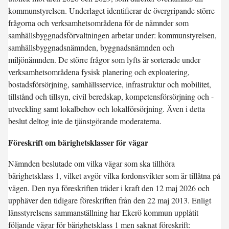
kommunstyrelsen. Underlaget identifierar de övergripande större
frågorna och verksamhetsområdena för de nämnder som
samhällsbyggnadsförvaltningen arbetar under: kommunstyrelsen,
samhällsbyggnadsnämnden, byggnadsnämnden och
miljönämnden. De större frågor som lyfts är sorterade under
verksamhetsområdena fysisk planering och exploatering,
bostadsförsörjning, samhällsservice, infrastruktur och mobilitet,
tillstånd och tillsyn, civil beredskap, kompetensförsörjning och -
utveckling samt lokalbehov och lokalförsörjning. Även i detta
beslut deltog inte de tjänstgörande moderaterna.
Föreskrift om bärighetsklasser för vägar
Nämnden beslutade om vilka vägar som ska tillhöra
bärighetsklass 1, vilket avgör vilka fordonsvikter som är tillåtna på
vägen. Den nya föreskriften träder i kraft den 12 maj 2026 och
upphäver den tidigare föreskriften från den 22 maj 2013. Enligt
länsstyrelsens sammanställning har Ekerö kommun upplåtit
följande vägar för bärighetsklass 1 men saknat föreskrift: