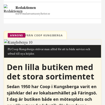
Redaktionen
red@malaroarnasnyheter.se
FRÅN COOP KUNGSBERGA
ANNONS
På Coop Kungsberga strävar man alltid för att ta både service och
utbud till nya höjder.
Den lilla butiken med
det stora sortimentet
Sedan 1950 har Coop i Kungsberga varit en
självklar del av lokalsamhället på Färingsö.
I dag är butiken både en mötesplats och