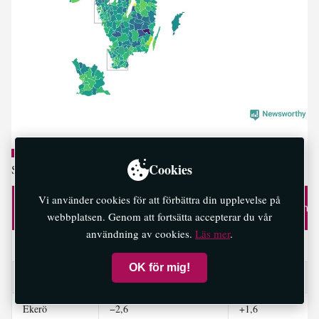
Cookies
Stockholms län: Förändring i…
Vi använder cookies för att förbättra din upplevelse på
Kommun
…gymnasiebehörighet
…genomströmnin
webbplatsen. Genom att fortsätta accepterar du vår
användning av cookies.
Läs mer
.
Botkyrka
+1,4
+1,7
OK för mig!
Danderyd
+0,1
+2,3
Ekerö
−2,6
+1,6