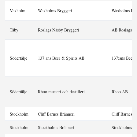
Vaxholm
Waxholms Bryggeri
Waxholms Bry
Täby
Roslags Näsby Bryggeri
AB Roslags Nä
Södertälje
137:ans Beer & Spirits AB
137:ans Beer 
Södertälje
Rhoo musteri och destilleri
Rhoo AB
Stockholm
Cliff Barnes Bränneri
Cliff Barnes 
Stockholm
Stockholms Bränneri
Stockholms B