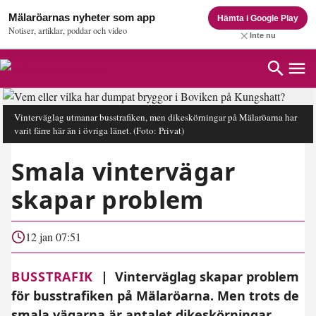
Mälaröarnas nyheter som app
Hämta i Google Play
Notiser, artiklar, poddar och video
Inte nu
Vinterväglag utmanar busstrafiken, men dikeskörningar på Mälaröarna har
varit färre här än i övriga länet.
(Foto: Privat)
Smala vintervägar
skapar problem
12 jan 07:51
BUSSTRAFIK
|
Vinterväglag skapar problem
för busstrafiken på Mälaröarna. Men trots de
smala vägarna är antalet dikeskörningar