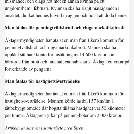
misshandel och olaga hot mot en annan kvinna på ett
ungdomshem i februari. Kvinnan ska ha slagit målsäganden i
ansiktet, dunkat hennes huvud i väggen och hotat att döda henne.
Man åtalas för penningtvättsbrott och ringa narkotikabrott
Åklagarmyndigheten har åtalat en man från Ekerö kommun för
penningtvättsbrott och ringa narkotikabrott. Mannen ska ha
upplåtit sitt bankkonto för insättning av 14 600 kronor som
härrörde från brott och innehaft cannabisharts. Åklagaren yrkar på
förverkande av pengarna.
Man åtalas för hastighetsöverträdelse
Åklagarmyndigheten har åtalat en man från Ekerö kommun för
hastighetsöverträdelse. Mannen körde lastbil i 57 km/tim i
tättbebyggt område där högsta tillåtna hastighet var 50 kilometer
per timme. Åklagaren yrkar på penningböter om 2 000 kronor.
Artikeln är skriven i samarbete med Siren.