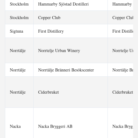
Stockholm
Hammarby Sjöstad Destilleri
Hammarby Sjös
Stockholm
Copper Club
Copper Club 
Sigtuna
First Distillery
First Distille
Norrtälje
Norrtelje Urban Winery
Norrtelje Urb
Norrtälje
Norrtälje Bränneri Besökscenter
Norrtälje Brän
Norrtälje
Ciderbruket
Ciderbruket 
Nacka
Nacka Bryggeri AB
Nacka Brygge