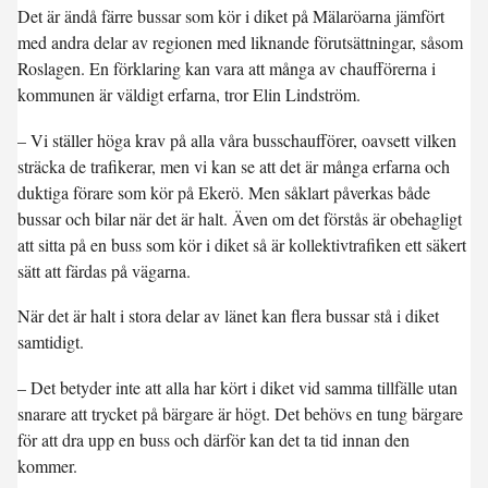
Det är ändå färre bussar som kör i diket på Mälaröarna jämfört
med andra delar av regionen med liknande förutsättningar, såsom
Roslagen. En förklaring kan vara att många av chaufförerna i
kommunen är väldigt erfarna, tror Elin Lindström.
– Vi ställer höga krav på alla våra busschaufförer, oavsett vilken
sträcka de trafikerar, men vi kan se att det är många erfarna och
duktiga förare som kör på Ekerö. Men såklart påverkas både
bussar och bilar när det är halt. Även om det förstås är obehagligt
att sitta på en buss som kör i diket så är kollektivtrafiken ett säkert
sätt att färdas på vägarna.
När det är halt i stora delar av länet kan flera bussar stå i diket
samtidigt.
– Det betyder inte att alla har kört i diket vid samma tillfälle utan
snarare att trycket på bärgare är högt. Det behövs en tung bärgare
för att dra upp en buss och därför kan det ta tid innan den
kommer.