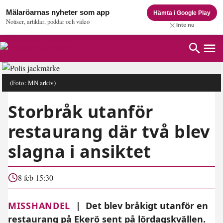
Mälaröarnas nyheter som app
Hämta i Google Play
Notiser, artiklar, poddar och video
Inte nu
(Foto: MN arkiv)
Storbråk utanför
restaurang där två blev
slagna i ansiktet
8 feb 15:30
MISSHANDEL
|
Det blev bråkigt utanför en
restaurang på Ekerö sent på lördagskvällen.