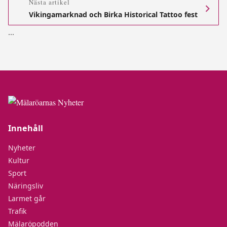
Nästa artikel
Vikingamarknad och Birka Historical Tattoo fest
.
.
.
Innehåll
Nyheter
Kultur
Sport
Näringsliv
Larmet går
Trafik
Mälaröpodden