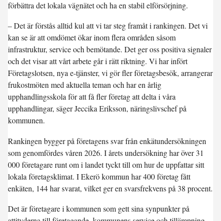
förbättra det lokala vägnätet och ha en stabil elförsörjning.
– Det är förstås alltid kul att vi tar steg framåt i rankingen. Det vi
kan se är att omdömet ökar inom flera områden såsom
infrastruktur, service och bemötande. Det ger oss positiva signaler
och det visar att vårt arbete går i rätt riktning. Vi har infört
Företagslotsen, nya e-tjänster, vi gör fler företagsbesök, arrangerar
frukostmöten med aktuella teman och har en årlig
upphandlingsskola för att få fler företag att delta i våra
upphandlingar, säger Jeccika Eriksson, näringslivschef på
kommunen.
Rankingen bygger på företagens svar från enkätundersökningen
som genomfördes våren 2026. I årets undersökning har över 31
000 företagare runt om i landet tyckt till om hur de uppfattar sitt
lokala företagsklimat. I Ekerö kommun har 400 företag fått
enkäten, 144 har svarat, vilket ger en svarsfrekvens på 38 procent.
Det är företagare i kommunen som gett sina synpunkter på
attityderna till företagande, kommunens service och tillämpning