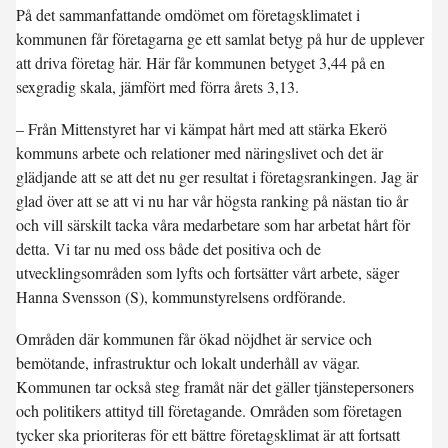
På det sammanfattande omdömet om företagsklimatet i
kommunen får företagarna ge ett samlat betyg på hur de upplever
att driva företag här. Här får kommunen betyget 3,44 på en
sexgradig skala, jämfört med förra årets 3,13.
– Från Mittenstyret har vi kämpat hårt med att stärka Ekerö
kommuns arbete och relationer med näringslivet och det är
glädjande att se att det nu ger resultat i företagsrankingen. Jag är
glad över att se att vi nu har vår högsta ranking på nästan tio år
och vill särskilt tacka våra medarbetare som har arbetat hårt för
detta. Vi tar nu med oss både det positiva och de
utvecklingsområden som lyfts och fortsätter vårt arbete, säger
Hanna Svensson (S), kommunstyrelsens ordförande.
Områden där kommunen får ökad nöjdhet är service och
bemötande, infrastruktur och lokalt underhåll av vägar.
Kommunen tar också steg framåt när det gäller tjänstepersoners
och politikers attityd till företagande. Områden som företagen
tycker ska prioriteras för ett bättre företagsklimat är att fortsatt