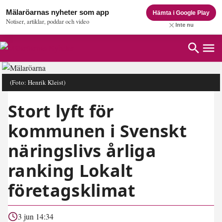
Mälaröarnas nyheter som app
Hämta i Google Play
Notiser, artiklar, poddar och video
Inte nu
(Foto: Henrik Kleist)
Stort lyft för
kommunen i Svenskt
näringslivs årliga
ranking Lokalt
företagsklimat
3 jun 14:34