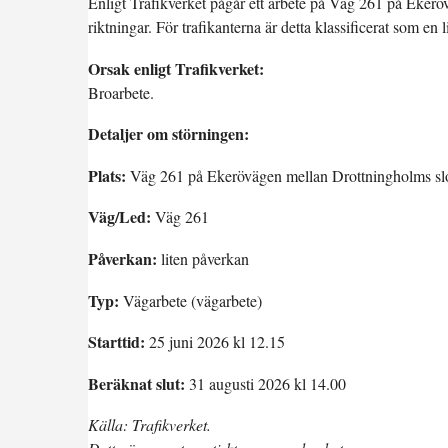
Enligt Trafikverket pågår ett arbete på Väg 261 på Eker
riktningar. För trafikanterna är detta klassificerat som en 
Orsak enligt Trafikverket:
Broarbete.
Detaljer om störningen:
Plats:
Väg 261 på Ekerövägen mellan Drottningholms slot
Väg/Led:
Väg 261
Påverkan:
liten påverkan
Typ:
Vägarbete (vägarbete)
Starttid:
25 juni 2026 kl 12.15
Beräknat slut:
31 augusti 2026 kl 14.00
Källa: Trafikverket.