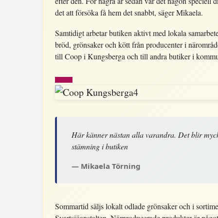
efter den. För några år sedan var det någon speciell d
det att försöka få hem det snabbt, säger Mikaela.
Samtidigt arbetar butiken aktivt med lokala samarbet
bröd, grönsaker och kött från producenter i närområde
till Coop i Kungsberga och till andra butiker i komm
Här känner nästan alla varandra. Det blir myc
stämning i butiken
Mikaela Törning
Sommartid säljs lokalt odlade grönsaker och i sortim
Svartsjöanstalten. Närproducerade produkter är något