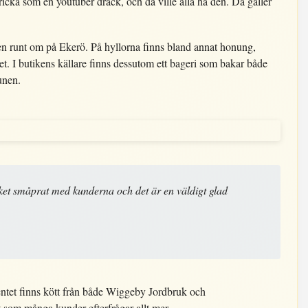
ricka som en youtuber drack, och då ville alla ha den. Då gäller
en runt om på Ekerö. På hyllorna finns bland annat honung,
t. I butikens källare finns dessutom ett bageri som bakar både
unen.
ket småprat med kunderna och det är en väldigt glad
entet finns kött från både Wiggeby Jordbruk och
 som många kunder efterfrågar allt mer.