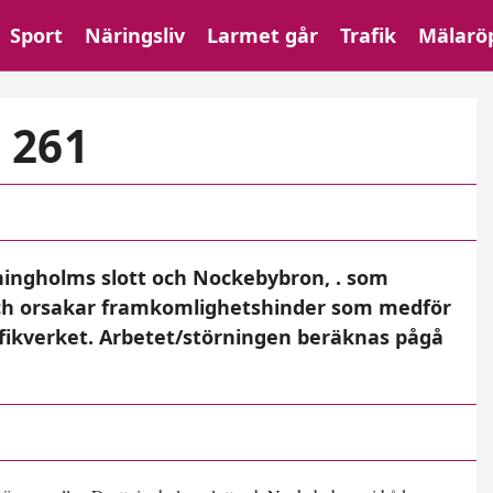
Sport
Näringsliv
Larmet går
Trafik
Mälarö
 261
ingholms slott och Nockebybron, . som
och orsakar framkomlighetshinder som medför
rafikverket. Arbetet/störningen beräknas pågå