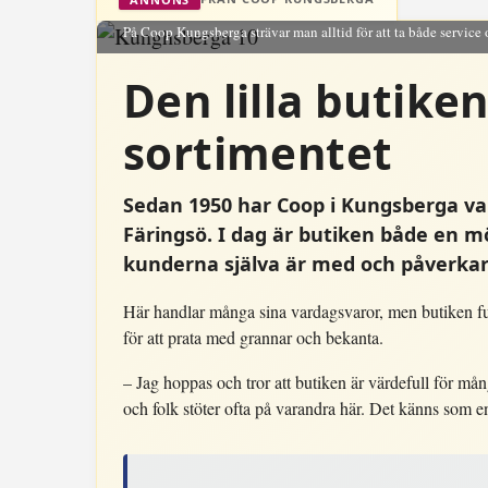
På Coop Kungsberga strävar man alltid för att ta både service 
Den lilla butike
sortimentet
Sedan 1950 har Coop i Kungsberga vari
Färingsö. I dag är butiken både en m
kunderna själva är med och påverkar
Här handlar många sina vardagsvaror, men butiken f
för att prata med grannar och bekanta.
– Jag hoppas och tror att butiken är värdefull för m
och folk stöter ofta på varandra här. Det känns som e