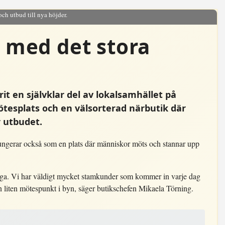
och utbud till nya höjder.
n med det stora
t en självklar del av lokalsamhället på
ötesplats och en välsorterad närbutik där
 utbudet.
ungerar också som en plats där människor möts och stannar upp
ånga. Vi har väldigt mycket stamkunder som kommer in varje dag
n liten mötespunkt i byn, säger butikschefen Mikaela Törning.