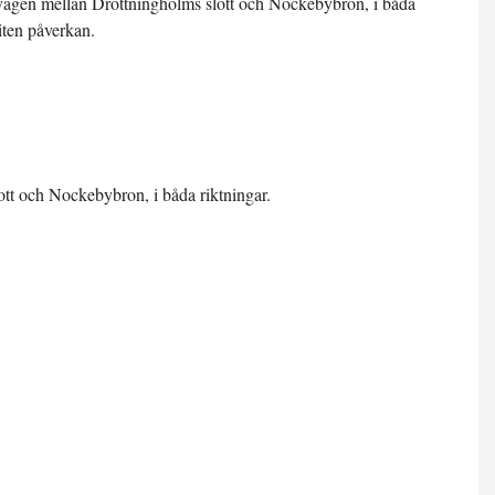
övägen mellan Drottningholms slott och Nockebybron, i båda
liten påverkan.
t och Nockebybron, i båda riktningar.