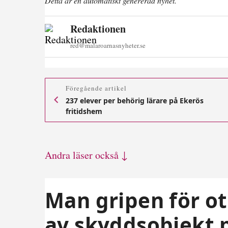
Detta är en automatiskt genererad nyhet.
Redaktionen
red@malaroarnasnyheter.se
Föregående artikel
237 elever per behörig lärare på Ekerös
fritidshem
Andra läser också ↓
Man gripen för ot
av skyddsobjekt 