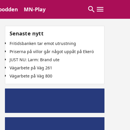
podden
MN-Play
Senaste nytt
Fritidsbanken tar emot utrustning
Priserna på villor går något uppåt på Ekerö
JUST NU: Larm: Brand ute
Vägarbete på Väg 261
Vägarbete på Väg 800
Mälaröpodd