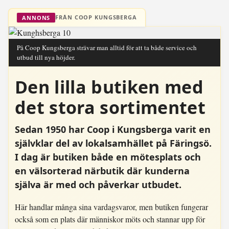
FRÅN COOP KUNGSBERGA
ANNONS
På Coop Kungsberga strävar man alltid för att ta både service och
utbud till nya höjder.
Den lilla butiken med
det stora sortimentet
Sedan 1950 har Coop i Kungsberga varit en
självklar del av lokalsamhället på Färingsö.
I dag är butiken både en mötesplats och
en välsorterad närbutik där kunderna
själva är med och påverkar utbudet.
Här handlar många sina vardagsvaror, men butiken fungerar
också som en plats där människor möts och stannar upp för