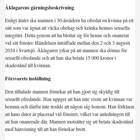
Åklagarens gärningsbeskrivning
Enligt åtalet ska mannen i 30-årsådern ha ofredat en kvinna på ett
sätt som var ägnat att väcka obehag och kränka hennes sexuella
integritet. Detta genom att ha blottat sig för henne och onanerat
vid sitt fönster. Händelsen inträffade mellan den 2 och 3 augusti
2024 i Svartsjö. Åklagaren yrkar på att mannen ska dömas för
sexuellt ofredande och att han ska betala 15 000 kronor i
skadestånd till kvinnan.
Försvarets inställning
Den tilltalade mannen förnekar att han gjort sig skyldig till
sexuellt ofredande. Han uppger att han inte visste att kvinnan var
hemma och därför inte trodde att någon såg honom. Han förklarar
att hans dator är placerad vid fönstret, vilket var anledningen till
att han onanerade där. Mannen motsätter sig att betala skadestånd
med hänvisning till att han förnekar brott.