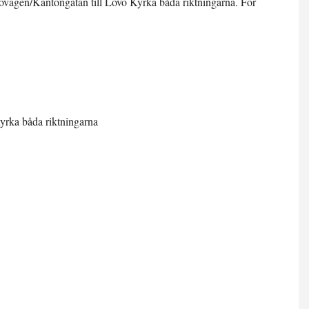
rövägen/Kantongatan till Lovö Kyrka båda riktningarna. För
yrka båda riktningarna