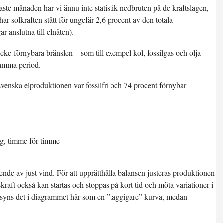
ste månaden har vi ännu inte statistik nedbruten på de kraftslagen,
r solkraften stått för ungefär 2,6 procent av den totala
r anslutna till elnäten).
cke-förnybara bränslen – som till exempel kol, fossilgas och olja –
samma period.
venska elproduktionen var fossilfri och
74 procent förnybar
ende av just vind. För att upprätthålla balansen justeras produktionen
raft också kan startas och stoppas på kort tid och möta variationer i
 syns det i diagrammet här som en ”taggigare” kurva, medan