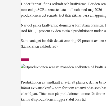
Under ”annat” finns solkraft och kraftvärme. För den sena
men enligt SCB:s senaste data – till och med maj 2026 – ha
produktionen det senaste året (här räknas bara anläggninga
När det gäller kraftvärme dominerar förnybara bränslen. I
stod för 1,1 procent av den totala elproduktionen under 
Sammantaget innebär det att omkring
99 procent
av den s
(kärnkraften exkluderad).
Produktionen av vindkraft är svår att planera, den är bero
främst av vattenkraft – som förutom att användas som bask
efterfrågan. Tittar man på produktionen timme för timme
kärnkraftsproduktionen ligger stabil över tid.