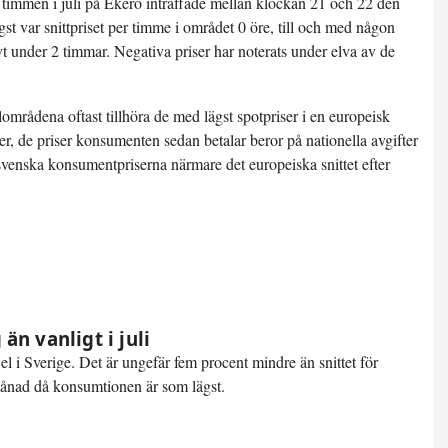
te timmen i juli på Ekerö inträffade mellan klockan 21 och 22 den
gst var snittpriset per timme i området 0 öre, till och med någon
ivt under 2 timmar. Negativa priser har noterats under elva av de
mrådena oftast tillhöra de med lägst spotpriser i en europeisk
ser, de priser konsumenten sedan betalar beror på nationella avgifter
 svenska konsumentpriserna närmare det europeiska snittet efter
n vanligt i juli
el i Sverige. Det är ungefär
fem procent mindre än snittet
för
månad då konsumtionen är som lägst.