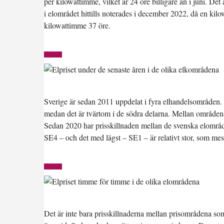
per kilowattimme
, vilket är 24 öre billigare än i juni. D
i elområdet hittills noterades i december 2022, då en kilo
kilowattimme 37 öre.
Sverige är sedan 2011 uppdelat i fyra elhandelsområden. 
medan det är tvärtom i de södra delarna. Mellan områdena
Sedan 2020 har prisskillnaden mellan de svenska elområd
SE4 – och det med lägst – SE1 – är relativt stor, som mest
Det är inte bara prisskillnaderna mellan prisområdena s