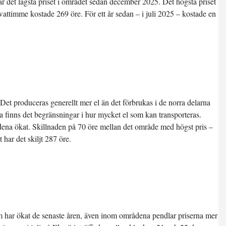
et är det lägsta priset i området sedan december 2025. Det högsta priset
wattimme kostade 269 öre. För ett år sedan – i juli 2025 – kostade en
Det produceras generellt mer el än det förbrukas i de norra delarna
 finns det begränsningar i hur mycket el som kan transporteras.
ena ökat. Skillnaden på 70 öre mellan det område med högst pris –
 har det skiljt 287 öre.
om har ökat de senaste åren, även inom områdena pendlar priserna mer