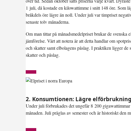
över tid. Sedan oktober sätts priserna varje kvart. Dyras
1 juli, då kostade en kilowattimme i snitt 148 öre. Som lä
bråkdels öre lägre än noll. Under juli var timpriset negat
senaste tolv månaderna.
Om man tittar på månadsmedelpriset brukar de svenska elo
jämförelse. Värt att notera är att detta handlar om spotpri
och skatter samt elbolagens påslag. I praktiken ligger de
skatter och påslag.
2. Konsumtionen: Lägre elförbrukning ä
Under juli förbrukades det ungefär 8 200 gigawattimmar 
månaden. Juli präglas av semester och är historiskt den 