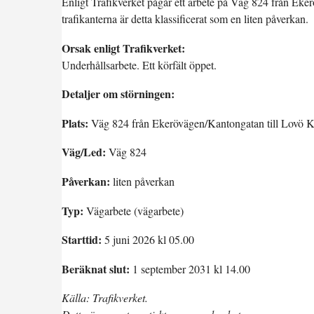
Enligt Trafikverket pågår ett arbete på Väg 824 från Eke
trafikanterna är detta klassificerat som en liten påverkan.
Orsak enligt Trafikverket:
Underhållsarbete. Ett körfält öppet.
Detaljer om störningen:
Plats:
Väg 824 från Ekerövägen/Kantongatan till Lovö K
Väg/Led:
Väg 824
Påverkan:
liten påverkan
Typ:
Vägarbete (vägarbete)
Starttid:
5 juni 2026 kl 05.00
Beräknat slut:
1 september 2031 kl 14.00
Källa: Trafikverket.