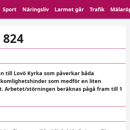
Sport
Näringsliv
Larmet går
Trafik
Mälarö
 824
 till Lovö Kyrka som påverkar båda
mkomlighetshinder som medför en liten
t. Arbetet/störningen beräknas pågå fram till 1