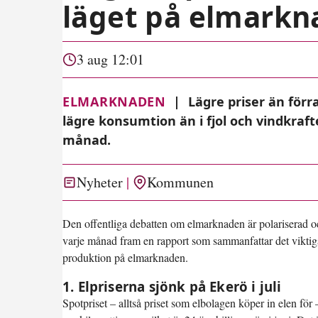
läget på elmarkn
3 aug 12:01
ELMARKNADEN
|
Lägre priser än för
lägre konsumtion än i fjol och vindkra
månad.
Nyheter
Kommunen
Den offentliga debatten om elmarknaden är polariserad och in
varje månad fram en rapport som sammanfattar det viktig
produktion på elmarknaden.
1. Elpriserna sjönk på Ekerö i juli
Spotpriset – alltså priset som elbolagen köper in elen för 