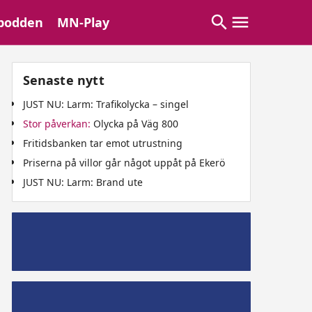
podden
MN-Play
Senaste nytt
JUST NU: Larm: Trafikolycka – singel
Stor påverkan:
Olycka på Väg 800
Fritidsbanken tar emot utrustning
Priserna på villor går något uppåt på Ekerö
JUST NU: Larm: Brand ute
Mälaröpodd