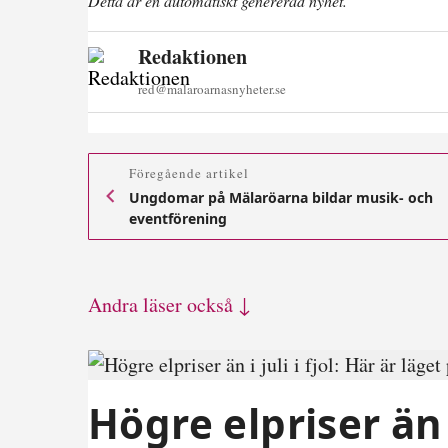
Detta är en automatiskt genererad nyhet.
Redaktionen
red@malaroarnasnyheter.se
Föregående artikel
Ungdomar på Mälaröarna bildar musik- och
eventförening
Andra läser också ↓
Högre elpriser än i 