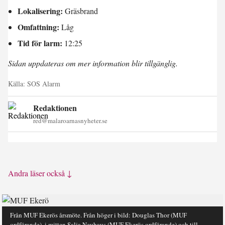
Lokalisering:
Gräsbrand
Omfattning:
Låg
Tid för larm:
12:25
Sidan uppdateras om mer information blir tillgänglig.
Källa:
SOS Alarm
Redaktionen
red@malaroarnasnyheter.se
Andra läser också ↓
Från MUF Ekerös årsmöte. Från höger i bild: Douglas Thor (MUF
ordförande), i mitten Salja Neuhaus (MUF Ekerös ordförande) och till