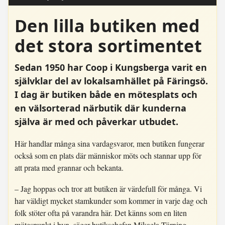
Den lilla butiken med
det stora sortimentet
Sedan 1950 har Coop i Kungsberga varit en
självklar del av lokalsamhället på Färingsö.
I dag är butiken både en mötesplats och
en välsorterad närbutik där kunderna
själva är med och påverkar utbudet.
Här handlar många sina vardagsvaror, men butiken fungerar
också som en plats där människor möts och stannar upp för
att prata med grannar och bekanta.
– Jag hoppas och tror att butiken är värdefull för många. Vi
har väldigt mycket stamkunder som kommer in varje dag och
folk stöter ofta på varandra här. Det känns som en liten
mötespunkt i byn, säger butikschefen Mikaela Törning.