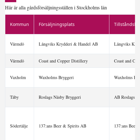
Här är alla gårdsförsäljningsställen i Stockholms län
Kommun
Försäljningsplats
Tillståndsh
Värmdö
Långviks Krydderi & Handel AB
Långviks Kry
Värmdö
Coast and Copper Distillery
Coast and Cop
Vaxholm
Waxholms Bryggeri
Waxholms Bry
Täby
Roslags Näsby Bryggeri
AB Roslags Nä
Södertälje
137:ans Beer & Spirits AB
137:ans Beer 