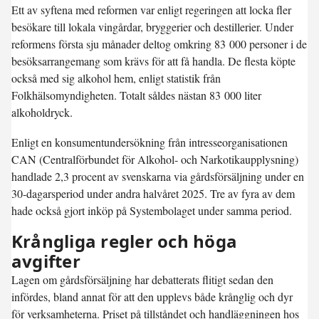
Ett av syftena med reformen var enligt regeringen att locka fler
besökare till lokala vingårdar, bryggerier och destillerier. Under
reformens första sju månader deltog omkring 83 000 personer i de
besöksarrangemang som krävs för att få handla. De flesta köpte
också med sig alkohol hem, enligt statistik från
Folkhälsomyndigheten. Totalt såldes nästan 83 000 liter
alkoholdryck.
Enligt en konsumentundersökning från intresseorganisationen
CAN (Centralförbundet för Alkohol- och Narkotikaupplysning)
handlade 2,3 procent av svenskarna via gårdsförsäljning under en
30-dagarsperiod under andra halvåret 2025. Tre av fyra av dem
hade också gjort inköp på Systembolaget under samma period.
Krångliga regler och höga
avgifter
Lagen om gårdsförsäljning har debatterats flitigt sedan den
infördes, bland annat för att den upplevs både krånglig och dyr
för verksamheterna. Priset på tillståndet och handläggningen hos