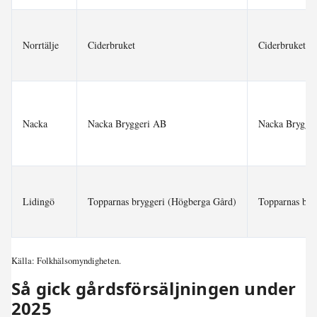
Norrtälje
Ciderbruket
Ciderbruket 
Nacka
Nacka Bryggeri AB
Nacka Brygge
Lidingö
Topparnas bryggeri (Högberga Gård)
Topparnas bry
Källa: Folkhälsomyndigheten.
Så gick gårdsförsäljningen under
2025