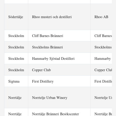
Södertälje
Rhoo musteri och destilleri
Rhoo AB
Stockholm
Cliff Barnes Bränneri
Cliff Barnes 
Stockholm
Stockholms Bränneri
Stockholms B
Stockholm
Hammarby Sjöstad Destilleri
Hammarby Sjös
Stockholm
Copper Club
Copper Club 
Sigtuna
First Distillery
First Distille
Norrtälje
Norrtelje Urban Winery
Norrtelje Urb
Norrtälje
Norrtälje Bränneri Besökscenter
Norrtälje Brän