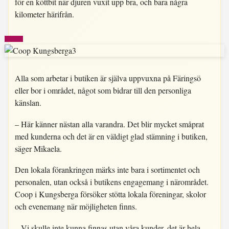
för en köttbit när djuren vuxit upp bra, och bara några
kilometer härifrån.
Alla som arbetar i butiken är själva uppvuxna på Färingsö
eller bor i området, något som bidrar till den personliga
känslan.
– Här känner nästan alla varandra. Det blir mycket småprat
med kunderna och det är en väldigt glad stämning i butiken,
säger Mikaela.
Den lokala förankringen märks inte bara i sortimentet och
personalen, utan också i butikens engagemang i närområdet.
Coop i Kungsberga försöker stötta lokala föreningar, skolor
och evenemang när möjligheten finns.
– Vi skulle inte kunna finnas utan våra kunder, det är hela