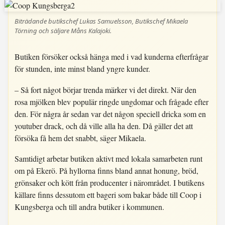
Biträdande butikschef Lukas Samuelsson, Butikschef Mikaela
Törning och säljare Måns Kalajoki.
Butiken försöker också hänga med i vad kunderna efterfrågar
för stunden, inte minst bland yngre kunder.
– Så fort något börjar trenda märker vi det direkt. När den
rosa mjölken blev populär ringde ungdomar och frågade efter
den. För några år sedan var det någon speciell dricka som en
youtuber drack, och då ville alla ha den. Då gäller det att
försöka få hem det snabbt, säger Mikaela.
Samtidigt arbetar butiken aktivt med lokala samarbeten runt
om på Ekerö. På hyllorna finns bland annat honung, bröd,
grönsaker och kött från producenter i närområdet. I butikens
källare finns dessutom ett bageri som bakar både till Coop i
Kungsberga och till andra butiker i kommunen.