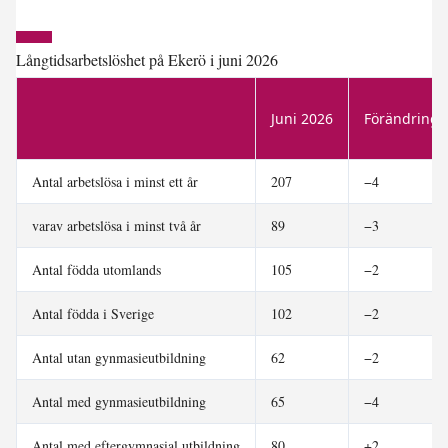
Långtidsarbetslöshet på Ekerö i juni 2026
Juni 2026
Förändring 
Antal arbetslösa i minst ett år
207
−4
varav arbetslösa i minst två år
89
−3
Antal födda utomlands
105
−2
Antal födda i Sverige
102
−2
Antal utan gynmasieutbildning
62
−2
Antal med gynmasieutbildning
65
−4
Antal med eftergymnasial utbildning
80
+2