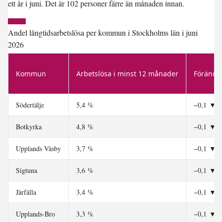
ett år i juni. Det är 102 personer färre än månaden innan.
Andel långtidsarbetslösa per kommun i Stockholms län i juni
2026
Kommun
Arbetslösa i minst 12 månader
Förändr
Södertälje
5,4 %
−0,1
▼
Botkyrka
4,8 %
−0,1
▼
Upplands Väsby
3,7 %
−0,1
▼
Sigtuna
3,6 %
−0,1
▼
Järfälla
3,4 %
−0,1
▼
Upplands-Bro
3,3 %
−0,1
▼