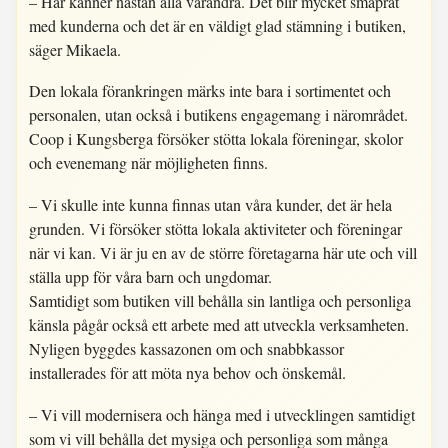
– Här känner nästan alla varandra. Det blir mycket småprat
med kunderna och det är en väldigt glad stämning i butiken,
säger Mikaela.
Den lokala förankringen märks inte bara i sortimentet och
personalen, utan också i butikens engagemang i närområdet.
Coop i Kungsberga försöker stötta lokala föreningar, skolor
och evenemang när möjligheten finns.
– Vi skulle inte kunna finnas utan våra kunder, det är hela
grunden. Vi försöker stötta lokala aktiviteter och föreningar
när vi kan. Vi är ju en av de större företagarna här ute och vill
ställa upp för våra barn och ungdomar.
Samtidigt som butiken vill behålla sin lantliga och personliga
känsla pågår också ett arbete med att utveckla verksamheten.
Nyligen byggdes kassazonen om och snabbkassor
installerades för att möta nya behov och önskemål.
– Vi vill modernisera och hänga med i utvecklingen samtidigt
som vi vill behålla det mysiga och personliga som många