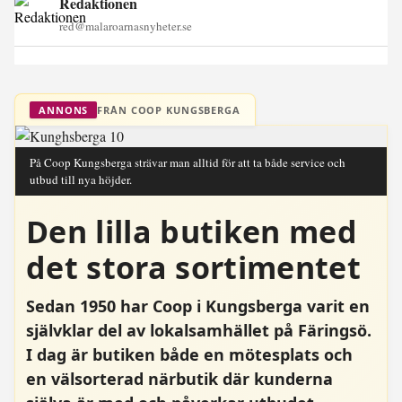
Redaktionen
red@malaroarnasnyheter.se
FRÅN COOP KUNGSBERGA
ANNONS
På Coop Kungsberga strävar man alltid för att ta både service och
utbud till nya höjder.
Den lilla butiken med
det stora sortimentet
Sedan 1950 har Coop i Kungsberga varit en
självklar del av lokalsamhället på Färingsö.
I dag är butiken både en mötesplats och
en välsorterad närbutik där kunderna