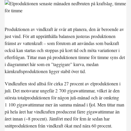
Produktionen av vindkraft är svår att planera, den är beroende av
just vind. För att upprätthålla balansen justeras produktionen
främst av vattenkraft – som förutom att användas som baskraft
också kan startas och stoppas på kort tid och möta variationer i
efterfrågan. Tittar man på produktionen timme för timme syns det
i diagrammet här som en ”taggigare” kurva, medan
kärnkraftsproduktionen ligger stabil över tid.
Vindkraften stod alltså för cirka 27 procent av elproduktionen i
juli. Det motsvarar ungefär 2 700 gigawattimmar, vilket är den
största totalproduktionen för någon juli-månad och är omkring
1 100 gigawattimmar mer än samma månad i fjol. Men tittar man
på hela året har vindkraften producerat färre gigawattimmar än
året innan (−8 procent). Jämfört med för fem år sedan har
snittproduktionen från vindkraft ökat med nära 60 procent.