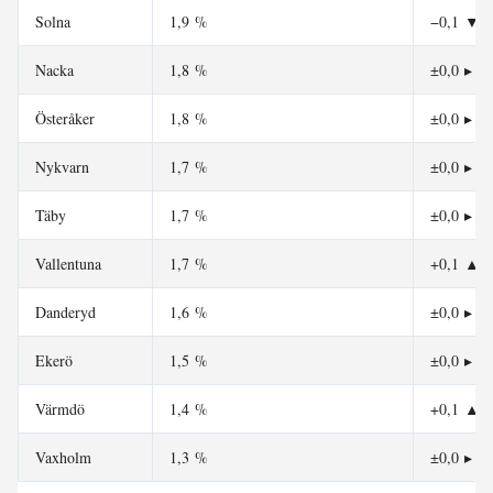
Solna
1,9 %
−0,1
▼
Nacka
1,8 %
±0,0
▸
Österåker
1,8 %
±0,0
▸
Nykvarn
1,7 %
±0,0
▸
Täby
1,7 %
±0,0
▸
Vallentuna
1,7 %
+0,1
▲
Danderyd
1,6 %
±0,0
▸
Ekerö
1,5 %
±0,0
▸
Värmdö
1,4 %
+0,1
▲
Vaxholm
1,3 %
±0,0
▸