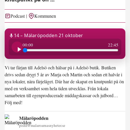
Podcast
Kommunen
14 – Mälaröpodden 21 oktober
22:45
00:00
22:45
Vi tar färjan till Adelsö och hälsar på i Adelsö butik. Butiken
drivs sedan drygt 5 år av Marja och Martin och sedan ett halvår i
nya lokaler, nära färjeläget. Där har de skapat en knutpunkt på ön
med en verksamhet som hela tiden utvecklas. Från lokala
samarbeten till egenproducerade middagskassar och julbord…
Följ med!
Mälaröpodden
podd@malaroarnasnyheter.se