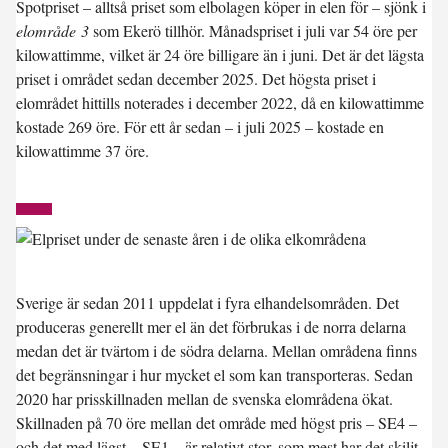
Spotpriset – alltså priset som elbolagen köper in elen för – sjönk i
elområde 3
som Ekerö tillhör. Månadspriset i juli var
54 öre per
kilowattimme
, vilket är 24 öre billigare än i juni. Det är det lägsta
priset i området sedan december 2025. Det högsta priset i
elområdet hittills noterades i december 2022, då en kilowattimme
kostade 269 öre. För ett år sedan – i juli 2025 – kostade en
kilowattimme 37 öre.
Sverige är sedan 2011 uppdelat i fyra elhandelsområden. Det
produceras generellt mer el än det förbrukas i de norra delarna
medan det är tvärtom i de södra delarna. Mellan områdena finns
det begränsningar i hur mycket el som kan transporteras. Sedan
2020 har prisskillnaden mellan de svenska elområdena ökat.
Skillnaden på 70 öre mellan det område med högst pris – SE4 –
och det med lägst – SE1 – är relativt stor, som mest har det skiljt