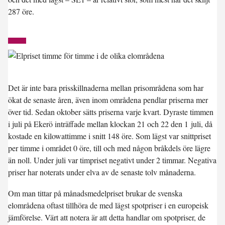
287 öre.
Det är inte bara prisskillnaderna mellan prisområdena som har
ökat de senaste åren, även inom områdena pendlar priserna mer
över tid. Sedan oktober sätts priserna varje kvart. Dyraste timmen
i juli på Ekerö inträffade mellan klockan 21 och 22 den 1 juli, då
kostade en kilowattimme i snitt 148 öre. Som lägst var snittpriset
per timme i området 0 öre, till och med någon bråkdels öre lägre
än noll. Under juli var timpriset negativt under 2 timmar. Negativa
priser har noterats under elva av de senaste tolv månaderna.
Om man tittar på månadsmedelpriset brukar de svenska
elområdena oftast tillhöra de med lägst spotpriser i en europeisk
jämförelse. Värt att notera är att detta handlar om spotpriser, de