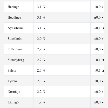
Haninge
3,1 %
±0,0
▸
Huddinge
3,1 %
±0,0
▸
Nynäshamn
3,1 %
+0,1
▲
Stockholm
3,0 %
±0,0
▸
Sollentuna
2,9 %
±0,0
▸
Sundbyberg
2,7 %
−0,1
▼
Salem
2,3 %
+0,1
▲
Tyresö
2,3 %
±0,0
▸
Norrtälje
2,2 %
±0,0
▸
Lidingö
1,9 %
±0,0
▸