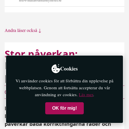
Andra läser också ↓
Stor påverkan:
Körfältsavstängningar
Cookies
på Väg 261
Vi använder cookies för att förbättra din upplevelse på
webbplatsen. Genom att fortsätta accepterar du vår
6 aug 06:44
användning av cookies.
Läs mer
.
En störning från Nockebybron till
OK för mig!
Drottningholmsvägen/Gubbkärsvägen som
påverkar båda körriktningarna råder och