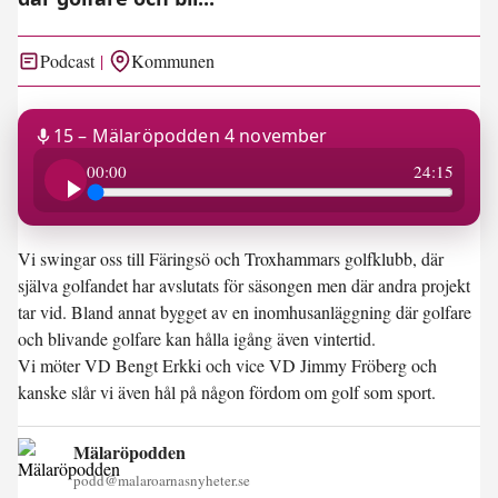
Podcast
Kommunen
15 – Mälaröpodden 4 november
24:15
00:00
24:15
Vi swingar oss till Färingsö och Troxhammars golfklubb, där
själva golfandet har avslutats för säsongen men där andra projekt
tar vid. Bland annat bygget av en inomhusanläggning där golfare
och blivande golfare kan hålla igång även vintertid.
Vi möter VD Bengt Erkki och vice VD Jimmy Fröberg och
kanske slår vi även hål på någon fördom om golf som sport.
Mälaröpodden
podd@malaroarnasnyheter.se