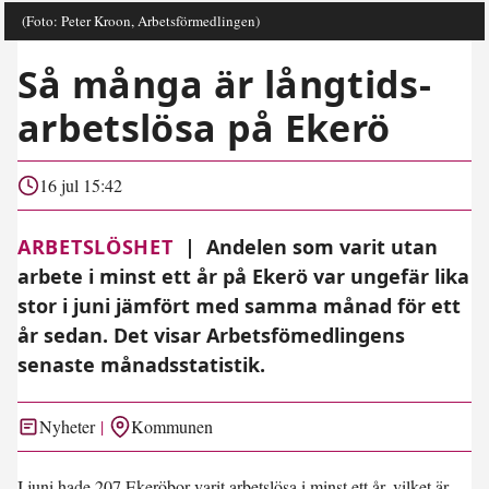
(Foto: Peter Kroon, Arbetsförmedlingen)
Så många är långtids­
arbetslösa på Ekerö
16 jul 15:42
ARBETSLÖSHET
|
Andelen som varit utan
arbete i minst ett år på Ekerö var ungefär lika
stor i juni jämfört med samma månad för ett
år sedan. Det visar Arbetsfömedlingens
senaste månadsstatistik.
Nyheter
Kommunen
I juni hade 207 Ekeröbor varit arbetslösa i minst ett år, vilket är