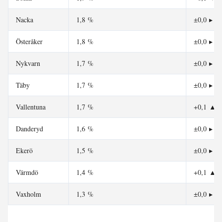
Nacka
1,8 %
±0,0
▸
Österåker
1,8 %
±0,0
▸
Nykvarn
1,7 %
±0,0
▸
Täby
1,7 %
±0,0
▸
Vallentuna
1,7 %
+0,1
▲
Danderyd
1,6 %
±0,0
▸
Ekerö
1,5 %
±0,0
▸
Värmdö
1,4 %
+0,1
▲
Vaxholm
1,3 %
±0,0
▸