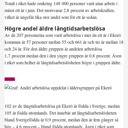
Totalt i riket hade omkring 148 000 personer varit utan arbete i
minst ett år i juni. Det motsvarar 2,8 procent av arbetskraften,
vilket är ungefär lika stor andel som för ett år sedan.
Högre andel äldre långtidsarbetslösa
Av de 207 personerna som varit arbetslösa i mer än ett år i Ekerö
kommun är 57 personer mellan 55 och 661 år och tio är mellan 18
och 24 år. För den äldre gruppen är andelen arbetslösa
1,7 procent medan den i den yngre gruppen är 0,8 procent. Även
i riket som helhet är långtidsarbetslösheten högre i gruppen äldre.
102 av de långtidsarbetslösa på Ekerö är födda i Sverige, medan
105 är födda utomlands. Det innebär att långtidsarbetslösheten
bland Sverigefödda är 0,9 procent, medan den är fem gånger så
hög – 4,6 procent – bland födda utomlands. Även i riket som