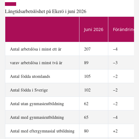
Långtidsarbetslöshet på Ekerö i juni 2026
Juni 2026
Förändring 
Antal arbetslösa i minst ett år
207
−4
varav arbetslösa i minst två år
89
−3
Antal födda utomlands
105
−2
Antal födda i Sverige
102
−2
Antal utan gynmasieutbildning
62
−2
Antal med gynmasieutbildning
65
−4
Antal med eftergymnasial utbildning
80
+2