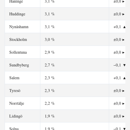
Haninge
3,1 %
±0,0
▸
Huddinge
3,1 %
±0,0
▸
Nynäshamn
3,1 %
+0,1
▲
Stockholm
3,0 %
±0,0
▸
Sollentuna
2,9 %
±0,0
▸
Sundbyberg
2,7 %
−0,1
▼
Salem
2,3 %
+0,1
▲
Tyresö
2,3 %
±0,0
▸
Norrtälje
2,2 %
±0,0
▸
Lidingö
1,9 %
±0,0
▸
Solna
1,9 %
−0,1
▼