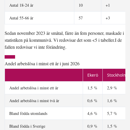
Antal 18-24 år
10
+1
Antal 55-66 år
57
+3
Sedan november 2023 är småtal, färre än fem personer, maskade i
statistiken på kommunivå. Vi redovisar det som <5 i tabeller.I de
fallen redovisar vi inte förändring.
Andel arbetslösa i minst ett år i juni 2026
Ekerö
Stockholms
Andel arbetslösa i minst ett år
1,5 %
2,9 %
Andel arbetslösa i minst två år
0,6 %
1,6 %
Bland födda utomlands
4,6 %
5,7 %
Bland födda i Sverige
0,9 %
1,5 %