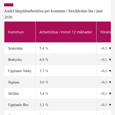
Andel långtidsarbetslösa per kommun i Stockholms län i juni
2026
Kommun
Arbetslösa i minst 12 månader
Förändr
Södertälje
5,4 %
−0,1
▼
Botkyrka
4,8 %
−0,1
▼
Upplands Väsby
3,7 %
−0,1
▼
Sigtuna
3,6 %
−0,1
▼
Järfälla
3,4 %
−0,1
▼
Upplands-Bro
3,3 %
−0,1
▼