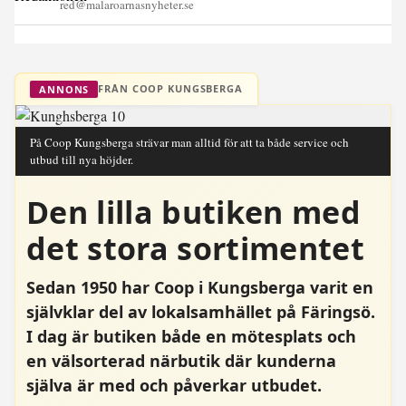
red@malaroarnasnyheter.se
FRÅN COOP KUNGSBERGA
ANNONS
På Coop Kungsberga strävar man alltid för att ta både service och
utbud till nya höjder.
Den lilla butiken med
det stora sortimentet
Sedan 1950 har Coop i Kungsberga varit en
självklar del av lokalsamhället på Färingsö.
I dag är butiken både en mötesplats och
en välsorterad närbutik där kunderna
själva är med och påverkar utbudet.