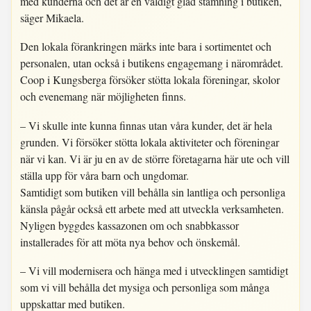
med kunderna och det är en väldigt glad stämning i butiken,
säger Mikaela.
Den lokala förankringen märks inte bara i sortimentet och
personalen, utan också i butikens engagemang i närområdet.
Coop i Kungsberga försöker stötta lokala föreningar, skolor
och evenemang när möjligheten finns.
– Vi skulle inte kunna finnas utan våra kunder, det är hela
grunden. Vi försöker stötta lokala aktiviteter och föreningar
när vi kan. Vi är ju en av de större företagarna här ute och vill
ställa upp för våra barn och ungdomar.
Samtidigt som butiken vill behålla sin lantliga och personliga
känsla pågår också ett arbete med att utveckla verksamheten.
Nyligen byggdes kassazonen om och snabbkassor
installerades för att möta nya behov och önskemål.
– Vi vill modernisera och hänga med i utvecklingen samtidigt
som vi vill behålla det mysiga och personliga som många
uppskattar med butiken.