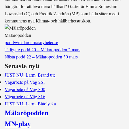
här göra för att leva mera hållbart? Gäster är Emma Solnestam
Lövenstad (C) och Fredrik Zandrén (MP) som båda sitter med i
kommunens nya Klimat- och hållbarhetsutskott.
Mälaröpodden
podd@malaroarnasnyheter.se
Tidigare podd
20 – Mälaröpodden 2 mars
Nästa podd
22 – Mälaröpodden 30 mars
Senaste nytt
JUST NU: Larm: Brand ute
Vägarbete på Väg 261
Vägarbete på Väg 800
Vägarbete på Väg 816
JUST NU: Larm: Båtolycka
Mälaröpodden
MN-play